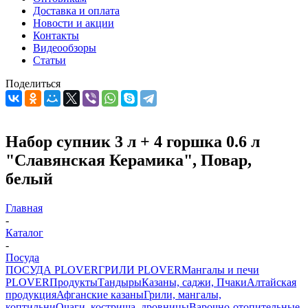
Доставка и оплата
Новости и акции
Контакты
Видеообзоры
Статьи
Поделиться
Набор супник 3 л + 4 горшка 0.6 л
"Славянская Керамика", Повар,
белый
Главная
-
Каталог
-
Посуда
ПОСУДА PLOVER
ГРИЛИ PLOVER
Мангалы и печи
PLOVER
Продукты
Тандыры
Казаны, саджи, Пчаки
Алтайская
продукция
Афганские казаны
Грили, мангалы,
коптильни
Очаги, кострища, дровницы
Варочно-отопительные