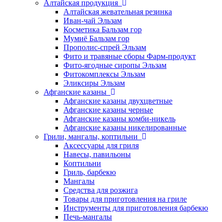
Алтайская продукция
Алтайская жевательная резинка
Иван-чай Эльзам
Косметика Бальзам гор
Мумиё Бальзам гор
Прополис-спрей Эльзам
Фито и травяные сборы Фарм-продукт
Фито-ягодные сиропы Эльзам
Фитокомплексы Эльзам
Эликсиры Эльзам
Афганские казаны
Афганские казаны двухцветные
Афганские казаны черные
Афганские казаны комби-никель
Афганские казаны никелированные
Грили, мангалы, коптильни
Аксессуары для гриля
Навесы, павильоны
Коптильни
Гриль, барбекю
Мангалы
Средства для розжига
Товары для приготовления на гриле
Инструменты для приготовления барбекю
Печь-мангалы