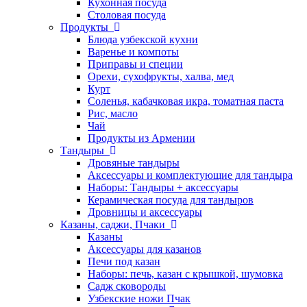
Кухонная посуда
Столовая посуда
Продукты
Блюда узбекской кухни
Варенье и компоты
Приправы и специи
Орехи, сухофрукты, халва, мед
Курт
Соленья, кабачковая икра, томатная паста
Рис, масло
Чай
Продукты из Армении
Тандыры
Дровяные тандыры
Аксессуары и комплектующие для тандыра
Наборы: Тандыры + аксессуары
Керамическая посуда для тандыров
Дровницы и аксессуары
Казаны, саджи, Пчаки
Казаны
Аксессуары для казанов
Печи под казан
Наборы: печь, казан с крышкой, шумовка
Садж сковороды
Узбекские ножи Пчак