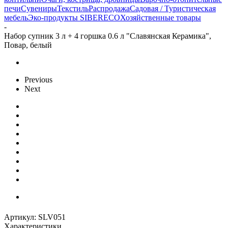
печи
Сувениры
Текстиль
Распродажа
Садовая / Туристическая
мебель
Эко-продукты SIBERECO
Хозяйственные товары
-
Набор супник 3 л + 4 горшка 0.6 л "Славянская Керамика",
Повар, белый
Previous
Next
Артикул:
SLV051
Характеристики