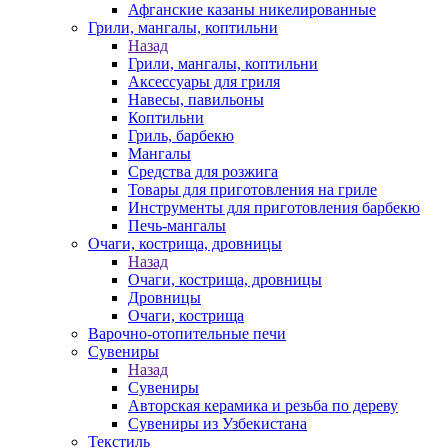
Афганские казаны никелированные
Грили, мангалы, коптильни
Назад
Грили, мангалы, коптильни
Аксессуары для гриля
Навесы, павильоны
Коптильни
Гриль, барбекю
Мангалы
Средства для розжига
Товары для приготовления на гриле
Инструменты для приготовления барбекю
Печь-мангалы
Очаги, кострища, дровницы
Назад
Очаги, кострища, дровницы
Дровницы
Очаги, кострища
Варочно-отопительные печи
Сувениры
Назад
Сувениры
Авторская керамика и резьба по дереву
Сувениры из Узбекистана
Текстиль