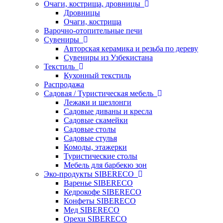
Очаги, кострища, дровницы
Дровницы
Очаги, кострища
Варочно-отопительные печи
Сувениры
Авторская керамика и резьба по дереву
Сувениры из Узбекистана
Текстиль
Кухонный текстиль
Распродажа
Садовая / Туристическая мебель
Лежаки и шезлонги
Садовые диваны и кресла
Садовые скамейки
Садовые столы
Садовые стулья
Комоды, этажерки
Туристические столы
Мебель для барбекю зон
Эко-продукты SIBERECO
Варенье SIBERECO
Кедрокофе SIBERECO
Конфеты SIBERECO
Мед SIBERECO
Орехи SIBERECO