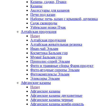
Казаны, саджи, Пчаки
Казаны
Аксессуары для казанов
Печи под казан
Наборы: печь, казан с крышкой, шумовка
Садж сковороды
Узбекские ножи Пчак
Алтайская продукция
Назад
Алтайская продукция
Алтайская жевательная резинка
Иван-чай Эльзам
Косметика Бальзам гор
Мумиё Бальзам гор
Прополис-спрей Эльзам
Фито и травяные сборы Фарм-продукт
Фито-ягодные сиропы Эльзам
Фитокомплексы Эльзам
Эликсиры Эльзам
Афганские казаны
Назад
Афганские казаны
Афганские казаны двухцветные
Афганские казаны черные
Афганские казаны комби-никель