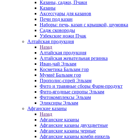
Казаны, саджи, Пчаки
Казаны
Аксессуары для казанов
Печи под казан
Наборы: печь, казан с крышкой, шумовка
Садж сковороды
Узбекские ножи Пчак
Алтайская продукция
Назад
Алтайская продукция
Алтайская жевательная резинка
Иван-чай Эльзам
Косметика Бальзам гор
Мумиё Бальзам гор
Прополис-спрей Эльзам
Фито и травяные сборы Фарм-продукт
Фито-ягодные сиропы Эльзам
Фитокомплексы Эльзам
Эликсиры Эльзам
Афганские казаны
Назад
Афганские казаны
Афганские казаны двухцветные
Афганские казаны черные
Афганские казаны комби-никель