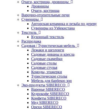
Очаги, кострища, дровницы
Дровницы
Очаги, кострища
Варочно-отопительные печи
Сувениры
Авторская керамика и резьба по дереву
Сувениры из Узбекистана
Текстиль
Кухонный текстиль
Распродажа
Садовая / Туристическая мебель
Лежаки и шезлонги
Садовые диваны и кресла
Садовые скамейки
Садовые столы
Садовые стулья
Комоды, этажерки
Туристические столы
Мебель для барбекю зон
Эко-продукты SIBERECO
Варенье SIBERECO
Кедрокофе SIBERECO
Конфеты SIBERECO
Мед SIBERECO
Орехи SIBERECO