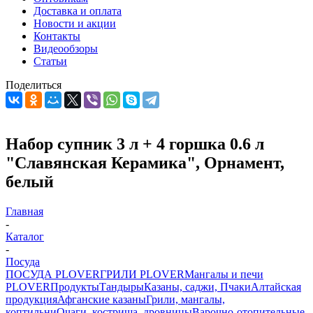
Доставка и оплата
Новости и акции
Контакты
Видеообзоры
Статьи
Поделиться
Набор супник 3 л + 4 горшка 0.6 л
"Славянская Керамика", Орнамент,
белый
Главная
-
Каталог
-
Посуда
ПОСУДА PLOVER
ГРИЛИ PLOVER
Мангалы и печи
PLOVER
Продукты
Тандыры
Казаны, саджи, Пчаки
Алтайская
продукция
Афганские казаны
Грили, мангалы,
коптильни
Очаги, кострища, дровницы
Варочно-отопительные