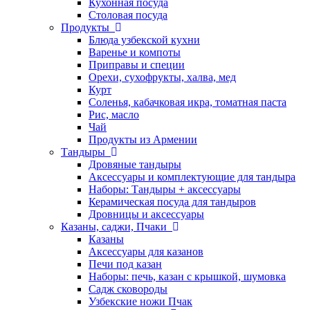
Кухонная посуда
Столовая посуда
Продукты
Блюда узбекской кухни
Варенье и компоты
Приправы и специи
Орехи, сухофрукты, халва, мед
Курт
Соленья, кабачковая икра, томатная паста
Рис, масло
Чай
Продукты из Армении
Тандыры
Дровяные тандыры
Аксессуары и комплектующие для тандыра
Наборы: Тандыры + аксессуары
Керамическая посуда для тандыров
Дровницы и аксессуары
Казаны, саджи, Пчаки
Казаны
Аксессуары для казанов
Печи под казан
Наборы: печь, казан с крышкой, шумовка
Садж сковороды
Узбекские ножи Пчак