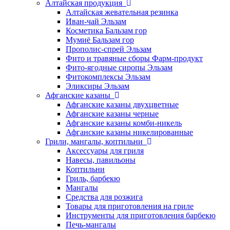
Алтайская продукция
Алтайская жевательная резинка
Иван-чай Эльзам
Косметика Бальзам гор
Мумиё Бальзам гор
Прополис-спрей Эльзам
Фито и травяные сборы Фарм-продукт
Фито-ягодные сиропы Эльзам
Фитокомплексы Эльзам
Эликсиры Эльзам
Афганские казаны
Афганские казаны двухцветные
Афганские казаны черные
Афганские казаны комби-никель
Афганские казаны никелированные
Грили, мангалы, коптильни
Аксессуары для гриля
Навесы, павильоны
Коптильни
Гриль, барбекю
Мангалы
Средства для розжига
Товары для приготовления на гриле
Инструменты для приготовления барбекю
Печь-мангалы