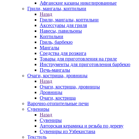
Афганские казаны никелированные
Грили, мангалы, коптильни
Назад
Грили, мангалы, коптильни
Аксессуары для гриля
Навесы, павильоны
Коптильни
Гриль, барбекю
Мангалы
Средства для розжига
Товары для приготовления на гриле
Инструменты для приготовления барбекю
Печь-мангалы
Очаги, кострища, дровницы
Назад
Очаги, кострища, дровницы
Дровницы
Очаги, кострища
Варочно-отопительные печи
Сувениры
Назад
Сувениры
Авторская керамика и резьба по дереву
Сувениры из Узбекистана
Текстиль