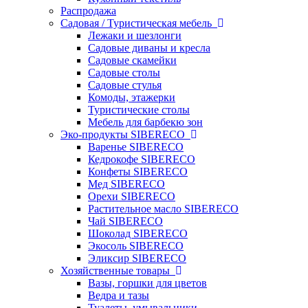
Распродажа
Садовая / Туристическая мебель
Лежаки и шезлонги
Садовые диваны и кресла
Садовые скамейки
Садовые столы
Садовые стулья
Комоды, этажерки
Туристические столы
Мебель для барбекю зон
Эко-продукты SIBERECO
Варенье SIBERECO
Кедрокофе SIBERECO
Конфеты SIBERECO
Мед SIBERECO
Орехи SIBERECO
Растительное масло SIBERECO
Чай SIBERECO
Шоколад SIBERECO
Экосоль SIBERECO
Эликсир SIBERECO
Хозяйственные товары
Вазы, горшки для цветов
Ведра и тазы
Туалеты, умывальники