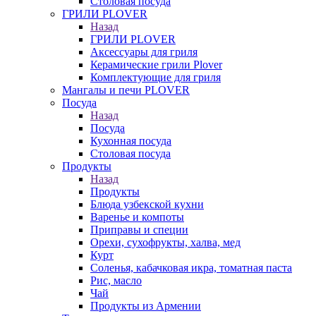
Столовая посуда
ГРИЛИ PLOVER
Назад
ГРИЛИ PLOVER
Аксессуары для гриля
Керамические грили Plover
Комплектующие для гриля
Мангалы и печи PLOVER
Посуда
Назад
Посуда
Кухонная посуда
Столовая посуда
Продукты
Назад
Продукты
Блюда узбекской кухни
Варенье и компоты
Приправы и специи
Орехи, сухофрукты, халва, мед
Курт
Соленья, кабачковая икра, томатная паста
Рис, масло
Чай
Продукты из Армении