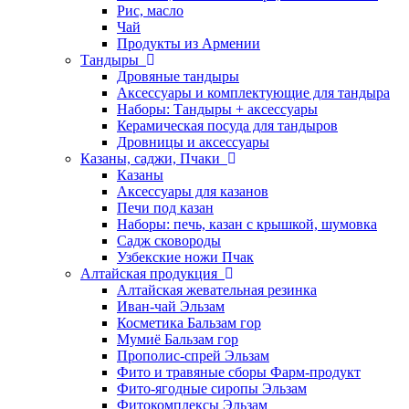
Рис, масло
Чай
Продукты из Армении
Тандыры
Дровяные тандыры
Аксессуары и комплектующие для тандыра
Наборы: Тандыры + аксессуары
Керамическая посуда для тандыров
Дровницы и аксессуары
Казаны, саджи, Пчаки
Казаны
Аксессуары для казанов
Печи под казан
Наборы: печь, казан с крышкой, шумовка
Садж сковороды
Узбекские ножи Пчак
Алтайская продукция
Алтайская жевательная резинка
Иван-чай Эльзам
Косметика Бальзам гор
Мумиё Бальзам гор
Прополис-спрей Эльзам
Фито и травяные сборы Фарм-продукт
Фито-ягодные сиропы Эльзам
Фитокомплексы Эльзам