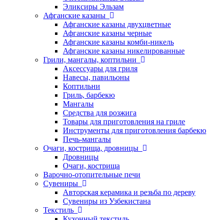
Эликсиры Эльзам
Афганские казаны
Афганские казаны двухцветные
Афганские казаны черные
Афганские казаны комби-никель
Афганские казаны никелированные
Грили, мангалы, коптильни
Аксессуары для гриля
Навесы, павильоны
Коптильни
Гриль, барбекю
Мангалы
Средства для розжига
Товары для приготовления на гриле
Инструменты для приготовления барбекю
Печь-мангалы
Очаги, кострища, дровницы
Дровницы
Очаги, кострища
Варочно-отопительные печи
Сувениры
Авторская керамика и резьба по дереву
Сувениры из Узбекистана
Текстиль
Кухонный текстиль