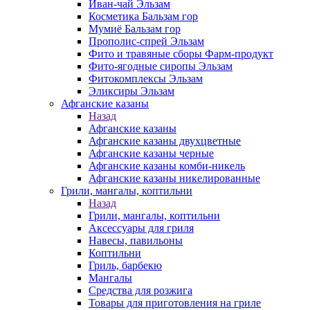
Иван-чай Эльзам
Косметика Бальзам гор
Мумиё Бальзам гор
Прополис-спрей Эльзам
Фито и травяные сборы Фарм-продукт
Фито-ягодные сиропы Эльзам
Фитокомплексы Эльзам
Эликсиры Эльзам
Афганские казаны
Назад
Афганские казаны
Афганские казаны двухцветные
Афганские казаны черные
Афганские казаны комби-никель
Афганские казаны никелированные
Грили, мангалы, коптильни
Назад
Грили, мангалы, коптильни
Аксессуары для гриля
Навесы, павильоны
Коптильни
Гриль, барбекю
Мангалы
Средства для розжига
Товары для приготовления на гриле