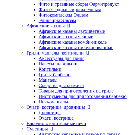
Фито и травяные сборы Фарм-продукт
Фито-ягодные сиропы Эльзам
Фитокомплексы Эльзам
Эликсиры Эльзам
Афганские казаны
Афганские казаны двухцветные
Афганские казаны черные
Афганские казаны комби-никель
Афганские казаны никелированные
Грили, мангалы, коптильни
Аксессуары для гриля
Навесы, павильоны
Коптильни
Гриль, барбекю
Мангалы
Средства для розжига
Товары для приготовления на гриле
Инструменты для приготовления барбекю
Печь-мангалы
Очаги, кострища, дровницы
Дровницы
Очаги, кострища
Варочно-отопительные печи
Сувениры
Авторская керамика и резьба по дереву