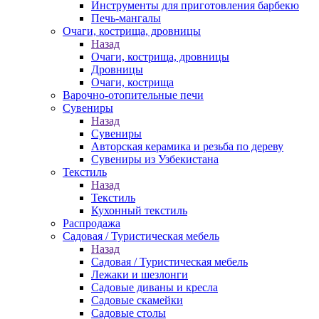
Инструменты для приготовления барбекю
Печь-мангалы
Очаги, кострища, дровницы
Назад
Очаги, кострища, дровницы
Дровницы
Очаги, кострища
Варочно-отопительные печи
Сувениры
Назад
Сувениры
Авторская керамика и резьба по дереву
Сувениры из Узбекистана
Текстиль
Назад
Текстиль
Кухонный текстиль
Распродажа
Садовая / Туристическая мебель
Назад
Садовая / Туристическая мебель
Лежаки и шезлонги
Садовые диваны и кресла
Садовые скамейки
Садовые столы