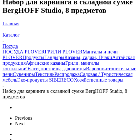
Набор для карвинга в складной сумке
BergHOFF Studio, 8 предметов
Главная
-
Каталог
-
Посуда
ПОСУДА PLOVER
ГРИЛИ PLOVER
Мангалы и печи
PLOVER
Продукты
Тандыры
Казаны, саджи, Пчаки
Алтайская
продукция
Афганские казаны
Грили, мангалы,
коптильни
Очаги, кострища, дровницы
Варочно-отопительные
печи
Сувениры
Текстиль
Распродажа
Садовая / Туристическая
мебель
Эко-продукты SIBERECO
Хозяйственные товары
-
Набор для карвинга в складной сумке BergHOFF Studio, 8
предметов
Previous
Next