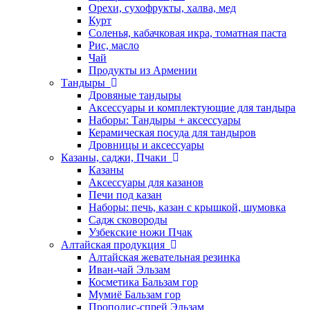
Орехи, сухофрукты, халва, мед
Курт
Соленья, кабачковая икра, томатная паста
Рис, масло
Чай
Продукты из Армении
Тандыры
Дровяные тандыры
Аксессуары и комплектующие для тандыра
Наборы: Тандыры + аксессуары
Керамическая посуда для тандыров
Дровницы и аксессуары
Казаны, саджи, Пчаки
Казаны
Аксессуары для казанов
Печи под казан
Наборы: печь, казан с крышкой, шумовка
Садж сковороды
Узбекские ножи Пчак
Алтайская продукция
Алтайская жевательная резинка
Иван-чай Эльзам
Косметика Бальзам гор
Мумиё Бальзам гор
Прополис-спрей Эльзам