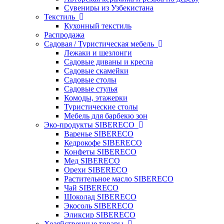
Сувениры из Узбекистана
Текстиль
Кухонный текстиль
Распродажа
Садовая / Туристическая мебель
Лежаки и шезлонги
Садовые диваны и кресла
Садовые скамейки
Садовые столы
Садовые стулья
Комоды, этажерки
Туристические столы
Мебель для барбекю зон
Эко-продукты SIBERECO
Варенье SIBERECO
Кедрокофе SIBERECO
Конфеты SIBERECO
Мед SIBERECO
Орехи SIBERECO
Растительное масло SIBERECO
Чай SIBERECO
Шоколад SIBERECO
Экосоль SIBERECO
Эликсир SIBERECO
Хозяйственные товары