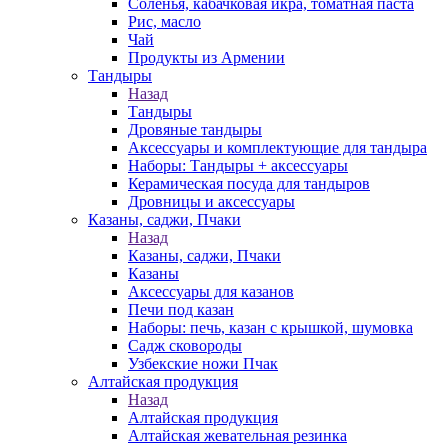
Соленья, кабачковая икра, томатная паста
Рис, масло
Чай
Продукты из Армении
Тандыры
Назад
Тандыры
Дровяные тандыры
Аксессуары и комплектующие для тандыра
Наборы: Тандыры + аксессуары
Керамическая посуда для тандыров
Дровницы и аксессуары
Казаны, саджи, Пчаки
Назад
Казаны, саджи, Пчаки
Казаны
Аксессуары для казанов
Печи под казан
Наборы: печь, казан с крышкой, шумовка
Садж сковороды
Узбекские ножи Пчак
Алтайская продукция
Назад
Алтайская продукция
Алтайская жевательная резинка