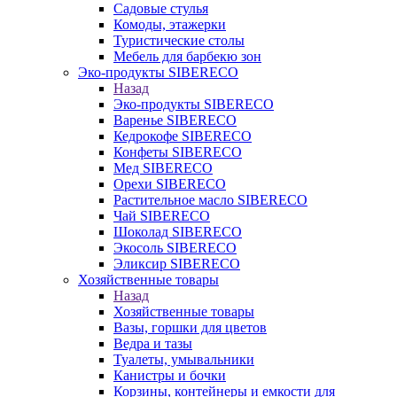
Садовые стулья
Комоды, этажерки
Туристические столы
Мебель для барбекю зон
Эко-продукты SIBERECO
Назад
Эко-продукты SIBERECO
Варенье SIBERECO
Кедрокофе SIBERECO
Конфеты SIBERECO
Мед SIBERECO
Орехи SIBERECO
Растительное масло SIBERECO
Чай SIBERECO
Шоколад SIBERECO
Экосоль SIBERECO
Эликсир SIBERECO
Хозяйственные товары
Назад
Хозяйственные товары
Вазы, горшки для цветов
Ведра и тазы
Туалеты, умывальники
Канистры и бочки
Корзины, контейнеры и емкости для