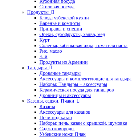
Кухонная посуда
Столовая посуда
Продукты
Блюда узбекской кухни
Варенье и компоты
Приправы и специи
Орехи, сухофрукты, халва, мед
Курт
Соленья, кабачковая икра, томатная паста
Рис, масло
Чай
Продукты из Армении
Тандыры
Дровяные тандыры
Аксессуары и комплектующие для тандыра
Наборы: Тандыры + аксессуары
Керамическая посуда для тандыров
Дровницы и аксессуары
Казаны, саджи, Пчаки
Казаны
Аксессуары для казанов
Печи под казан
Наборы: печь, казан с крышкой, шумовка
Садж сковороды
Узбекские ножи Пчак