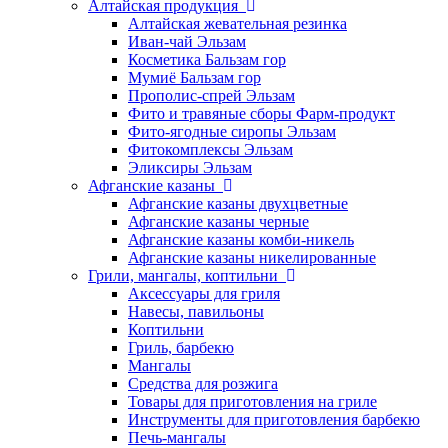
Алтайская продукция
Алтайская жевательная резинка
Иван-чай Эльзам
Косметика Бальзам гор
Мумиё Бальзам гор
Прополис-спрей Эльзам
Фито и травяные сборы Фарм-продукт
Фито-ягодные сиропы Эльзам
Фитокомплексы Эльзам
Эликсиры Эльзам
Афганские казаны
Афганские казаны двухцветные
Афганские казаны черные
Афганские казаны комби-никель
Афганские казаны никелированные
Грили, мангалы, коптильни
Аксессуары для гриля
Навесы, павильоны
Коптильни
Гриль, барбекю
Мангалы
Средства для розжига
Товары для приготовления на гриле
Инструменты для приготовления барбекю
Печь-мангалы