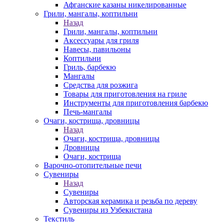
Афганские казаны никелированные
Грили, мангалы, коптильни
Назад
Грили, мангалы, коптильни
Аксессуары для гриля
Навесы, павильоны
Коптильни
Гриль, барбекю
Мангалы
Средства для розжига
Товары для приготовления на гриле
Инструменты для приготовления барбекю
Печь-мангалы
Очаги, кострища, дровницы
Назад
Очаги, кострища, дровницы
Дровницы
Очаги, кострища
Варочно-отопительные печи
Сувениры
Назад
Сувениры
Авторская керамика и резьба по дереву
Сувениры из Узбекистана
Текстиль