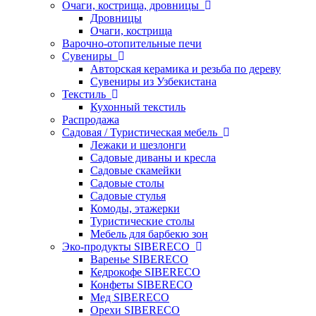
Очаги, кострища, дровницы
Дровницы
Очаги, кострища
Варочно-отопительные печи
Сувениры
Авторская керамика и резьба по дереву
Сувениры из Узбекистана
Текстиль
Кухонный текстиль
Распродажа
Садовая / Туристическая мебель
Лежаки и шезлонги
Садовые диваны и кресла
Садовые скамейки
Садовые столы
Садовые стулья
Комоды, этажерки
Туристические столы
Мебель для барбекю зон
Эко-продукты SIBERECO
Варенье SIBERECO
Кедрокофе SIBERECO
Конфеты SIBERECO
Мед SIBERECO
Орехи SIBERECO