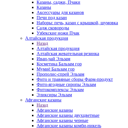
Казаны, саджи, Пчаки
Казаны
Аксессуары для казанов
Печи под казан
Наборы: печь, казан с крышкой, шумовка
Садж сковороды
Узбекские ножи Пчак
Алтайская продукция
Назад
Алтайская продукция
Алтайская жевательная резинка
Иван-чай Эльзам
Косметика Бальзам гор
Мумиё Бальзам гор
Прополис-спрей Эльзам
Фито и травяные сборы Фарм-продукт
Фито-ягодные сиропы Эльзам
Фитокомплексы Эльзам
Эликсиры Эльзам
Афганские казаны
Назад
Афганские казаны
Афганские казаны двухцветные
Афганские казаны черные
Афганские казаны комби-никель