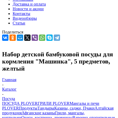
Доставка и оплата
Новости и акции
Контакты
Видеообзоры
Статьи
Поделиться
Набор детской бамбуковой посуды для
кормления "Машинка", 5 предметов,
желтый
Главная
-
Каталог
-
Посуда
ПОСУДА PLOVER
ГРИЛИ PLOVER
Мангалы и печи
PLOVER
Продукты
Тандыры
Казаны, саджи, Пчаки
Алтайская
продукция
Афганские казаны
Грили, мангалы,
коптильни
Очаги, кострища, дровницы
Варочно-отопительные