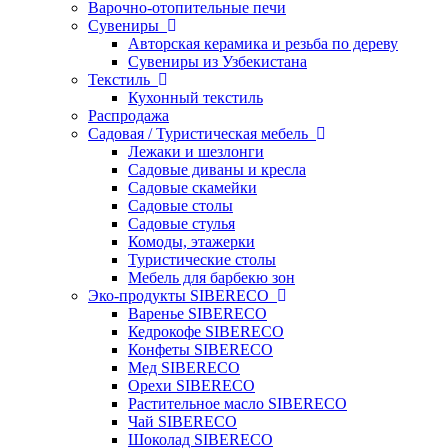
Варочно-отопительные печи
Сувениры
Авторская керамика и резьба по дереву
Сувениры из Узбекистана
Текстиль
Кухонный текстиль
Распродажа
Садовая / Туристическая мебель
Лежаки и шезлонги
Садовые диваны и кресла
Садовые скамейки
Садовые столы
Садовые стулья
Комоды, этажерки
Туристические столы
Мебель для барбекю зон
Эко-продукты SIBERECO
Варенье SIBERECO
Кедрокофе SIBERECO
Конфеты SIBERECO
Мед SIBERECO
Орехи SIBERECO
Растительное масло SIBERECO
Чай SIBERECO
Шоколад SIBERECO