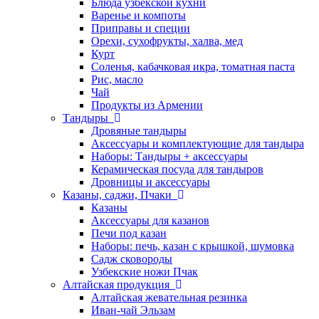
Блюда узбекской кухни
Варенье и компоты
Приправы и специи
Орехи, сухофрукты, халва, мед
Курт
Соленья, кабачковая икра, томатная паста
Рис, масло
Чай
Продукты из Армении
Тандыры
Дровяные тандыры
Аксессуары и комплектующие для тандыра
Наборы: Тандыры + аксессуары
Керамическая посуда для тандыров
Дровницы и аксессуары
Казаны, саджи, Пчаки
Казаны
Аксессуары для казанов
Печи под казан
Наборы: печь, казан с крышкой, шумовка
Садж сковороды
Узбекские ножи Пчак
Алтайская продукция
Алтайская жевательная резинка
Иван-чай Эльзам