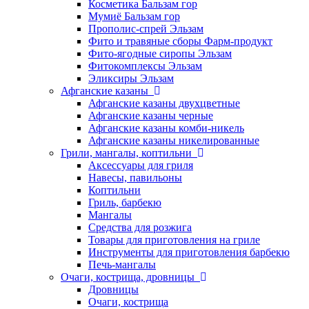
Косметика Бальзам гор
Мумиё Бальзам гор
Прополис-спрей Эльзам
Фито и травяные сборы Фарм-продукт
Фито-ягодные сиропы Эльзам
Фитокомплексы Эльзам
Эликсиры Эльзам
Афганские казаны
Афганские казаны двухцветные
Афганские казаны черные
Афганские казаны комби-никель
Афганские казаны никелированные
Грили, мангалы, коптильни
Аксессуары для гриля
Навесы, павильоны
Коптильни
Гриль, барбекю
Мангалы
Средства для розжига
Товары для приготовления на гриле
Инструменты для приготовления барбекю
Печь-мангалы
Очаги, кострища, дровницы
Дровницы
Очаги, кострища