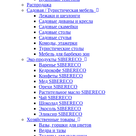
Распродажа
Садовая / Туристическая мебель
Лежаки и шезлонги
Садовые диваны и кресла
Садовые скамейки
Садовые столы
Садовые стулья
Комоды, этажерки
Туристические столы
Мебель для барбекю зон
Эко-продукты SIBERECO
Варенье SIBERECO
Кедрокофе SIBERECO
Конфеты SIBERECO
Мед SIBERECO
Орехи SIBERECO
Растительное масло SIBERECO
Чай SIBERECO
Шоколад SIBERECO
Экосоль SIBERECO
Эликсир SIBERECO
Хозяйственные товары
Вазы, горшки для цветов
Ведра и тазы
Туалеты, умывальники