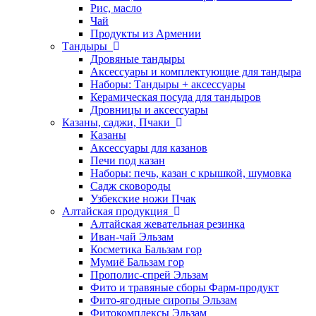
Рис, масло
Чай
Продукты из Армении
Тандыры
Дровяные тандыры
Аксессуары и комплектующие для тандыра
Наборы: Тандыры + аксессуары
Керамическая посуда для тандыров
Дровницы и аксессуары
Казаны, саджи, Пчаки
Казаны
Аксессуары для казанов
Печи под казан
Наборы: печь, казан с крышкой, шумовка
Садж сковороды
Узбекские ножи Пчак
Алтайская продукция
Алтайская жевательная резинка
Иван-чай Эльзам
Косметика Бальзам гор
Мумиё Бальзам гор
Прополис-спрей Эльзам
Фито и травяные сборы Фарм-продукт
Фито-ягодные сиропы Эльзам
Фитокомплексы Эльзам