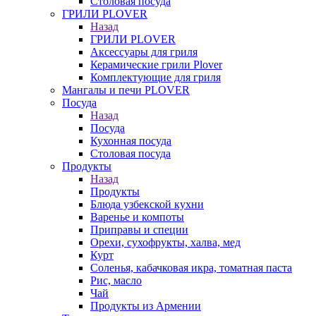
Столовая посуда
ГРИЛИ PLOVER
Назад
ГРИЛИ PLOVER
Аксессуары для гриля
Керамические грили Plover
Комплектующие для гриля
Мангалы и печи PLOVER
Посуда
Назад
Посуда
Кухонная посуда
Столовая посуда
Продукты
Назад
Продукты
Блюда узбекской кухни
Варенье и компоты
Приправы и специи
Орехи, сухофрукты, халва, мед
Курт
Соленья, кабачковая икра, томатная паста
Рис, масло
Чай
Продукты из Армении