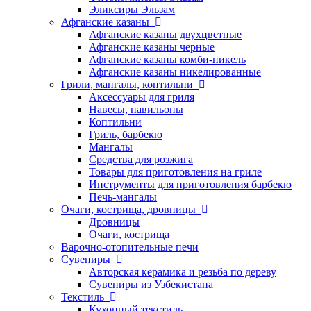
Эликсиры Эльзам
Афганские казаны
Афганские казаны двухцветные
Афганские казаны черные
Афганские казаны комби-никель
Афганские казаны никелированные
Грили, мангалы, коптильни
Аксессуары для гриля
Навесы, павильоны
Коптильни
Гриль, барбекю
Мангалы
Средства для розжига
Товары для приготовления на гриле
Инструменты для приготовления барбекю
Печь-мангалы
Очаги, кострища, дровницы
Дровницы
Очаги, кострища
Варочно-отопительные печи
Сувениры
Авторская керамика и резьба по дереву
Сувениры из Узбекистана
Текстиль
Кухонный текстиль