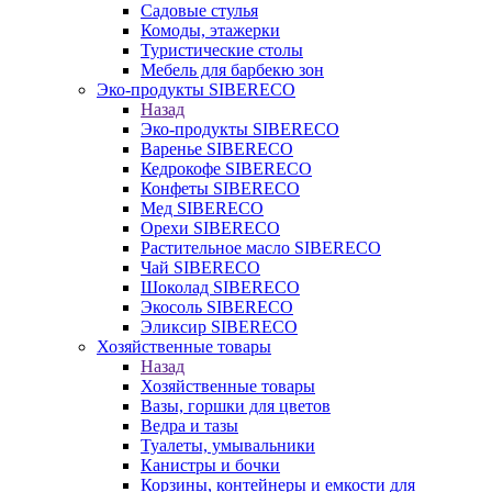
Садовые стулья
Комоды, этажерки
Туристические столы
Мебель для барбекю зон
Эко-продукты SIBERECO
Назад
Эко-продукты SIBERECO
Варенье SIBERECO
Кедрокофе SIBERECO
Конфеты SIBERECO
Мед SIBERECO
Орехи SIBERECO
Растительное масло SIBERECO
Чай SIBERECO
Шоколад SIBERECO
Экосоль SIBERECO
Эликсир SIBERECO
Хозяйственные товары
Назад
Хозяйственные товары
Вазы, горшки для цветов
Ведра и тазы
Туалеты, умывальники
Канистры и бочки
Корзины, контейнеры и емкости для