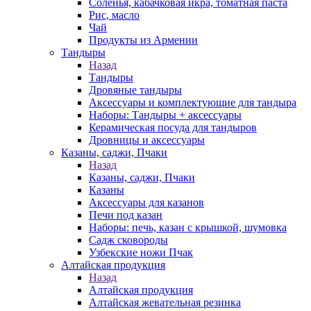
Соленья, кабачковая икра, томатная паста
Рис, масло
Чай
Продукты из Армении
Тандыры
Назад
Тандыры
Дровяные тандыры
Аксессуары и комплектующие для тандыра
Наборы: Тандыры + аксессуары
Керамическая посуда для тандыров
Дровницы и аксессуары
Казаны, саджи, Пчаки
Назад
Казаны, саджи, Пчаки
Казаны
Аксессуары для казанов
Печи под казан
Наборы: печь, казан с крышкой, шумовка
Садж сковороды
Узбекские ножи Пчак
Алтайская продукция
Назад
Алтайская продукция
Алтайская жевательная резинка