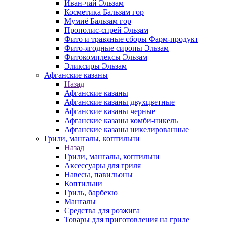
Иван-чай Эльзам
Косметика Бальзам гор
Мумиё Бальзам гор
Прополис-спрей Эльзам
Фито и травяные сборы Фарм-продукт
Фито-ягодные сиропы Эльзам
Фитокомплексы Эльзам
Эликсиры Эльзам
Афганские казаны
Назад
Афганские казаны
Афганские казаны двухцветные
Афганские казаны черные
Афганские казаны комби-никель
Афганские казаны никелированные
Грили, мангалы, коптильни
Назад
Грили, мангалы, коптильни
Аксессуары для гриля
Навесы, павильоны
Коптильни
Гриль, барбекю
Мангалы
Средства для розжига
Товары для приготовления на гриле