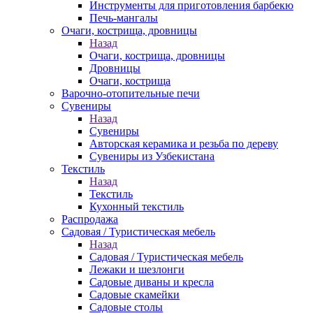
Инструменты для приготовления барбекю
Печь-мангалы
Очаги, кострища, дровницы
Назад
Очаги, кострища, дровницы
Дровницы
Очаги, кострища
Варочно-отопительные печи
Сувениры
Назад
Сувениры
Авторская керамика и резьба по дереву
Сувениры из Узбекистана
Текстиль
Назад
Текстиль
Кухонный текстиль
Распродажа
Садовая / Туристическая мебель
Назад
Садовая / Туристическая мебель
Лежаки и шезлонги
Садовые диваны и кресла
Садовые скамейки
Садовые столы