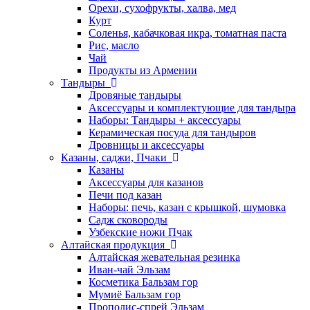
Орехи, сухофрукты, халва, мед
Курт
Соленья, кабачковая икра, томатная паста
Рис, масло
Чай
Продукты из Армении
Тандыры
Дровяные тандыры
Аксессуары и комплектующие для тандыра
Наборы: Тандыры + аксессуары
Керамическая посуда для тандыров
Дровницы и аксессуары
Казаны, саджи, Пчаки
Казаны
Аксессуары для казанов
Печи под казан
Наборы: печь, казан с крышкой, шумовка
Садж сковороды
Узбекские ножи Пчак
Алтайская продукция
Алтайская жевательная резинка
Иван-чай Эльзам
Косметика Бальзам гор
Мумиё Бальзам гор
Прополис-спрей Эльзам