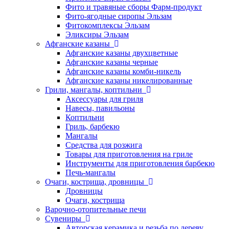
Фито и травяные сборы Фарм-продукт
Фито-ягодные сиропы Эльзам
Фитокомплексы Эльзам
Эликсиры Эльзам
Афганские казаны
Афганские казаны двухцветные
Афганские казаны черные
Афганские казаны комби-никель
Афганские казаны никелированные
Грили, мангалы, коптильни
Аксессуары для гриля
Навесы, павильоны
Коптильни
Гриль, барбекю
Мангалы
Средства для розжига
Товары для приготовления на гриле
Инструменты для приготовления барбекю
Печь-мангалы
Очаги, кострища, дровницы
Дровницы
Очаги, кострища
Варочно-отопительные печи
Сувениры
Авторская керамика и резьба по дереву