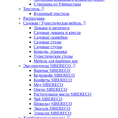
Сувениры из Узбекистана
Текстиль
Кухонный текстиль
Распродажа
Садовая / Туристическая мебель
Лежаки и шезлонги
Садовые диваны и кресла
Садовые скамейки
Садовые столы
Садовые стулья
Комоды, этажерки
Туристические столы
Мебель для барбекю зон
Эко-продукты SIBERECO
Варенье SIBERECO
Кедрокофе SIBERECO
Конфеты SIBERECO
Мед SIBERECO
Орехи SIBERECO
Растительное масло SIBERECO
Чай SIBERECO
Шоколад SIBERECO
Экосоль SIBERECO
Эликсир SIBERECO
Хозяйственные товары