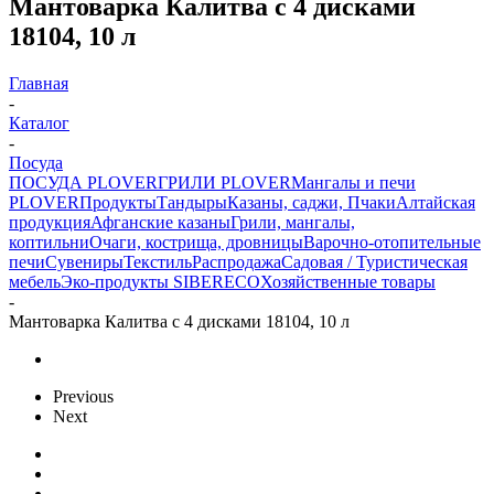
Мантоварка Калитва с 4 дисками
18104, 10 л
Главная
-
Каталог
-
Посуда
ПОСУДА PLOVER
ГРИЛИ PLOVER
Мангалы и печи
PLOVER
Продукты
Тандыры
Казаны, саджи, Пчаки
Алтайская
продукция
Афганские казаны
Грили, мангалы,
коптильни
Очаги, кострища, дровницы
Варочно-отопительные
печи
Сувениры
Текстиль
Распродажа
Садовая / Туристическая
мебель
Эко-продукты SIBERECO
Хозяйственные товары
-
Мантоварка Калитва с 4 дисками 18104, 10 л
Previous
Next