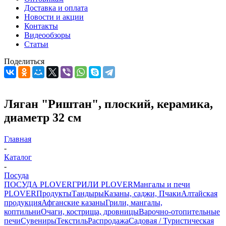
Доставка и оплата
Новости и акции
Контакты
Видеообзоры
Статьи
Поделиться
Ляган "Риштан", плоский, керамика,
диаметр 32 см
Главная
-
Каталог
-
Посуда
ПОСУДА PLOVER
ГРИЛИ PLOVER
Мангалы и печи
PLOVER
Продукты
Тандыры
Казаны, саджи, Пчаки
Алтайская
продукция
Афганские казаны
Грили, мангалы,
коптильни
Очаги, кострища, дровницы
Варочно-отопительные
печи
Сувениры
Текстиль
Распродажа
Садовая / Туристическая