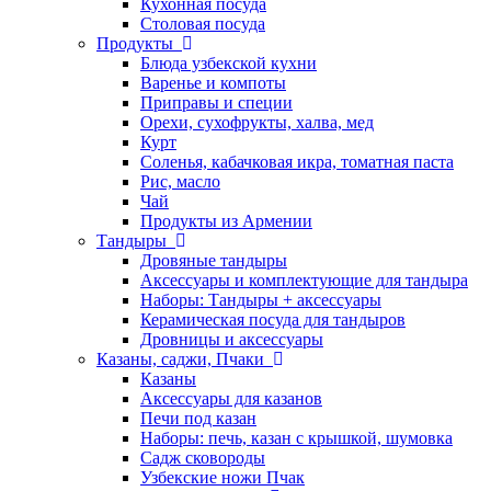
Кухонная посуда
Столовая посуда
Продукты
Блюда узбекской кухни
Варенье и компоты
Приправы и специи
Орехи, сухофрукты, халва, мед
Курт
Соленья, кабачковая икра, томатная паста
Рис, масло
Чай
Продукты из Армении
Тандыры
Дровяные тандыры
Аксессуары и комплектующие для тандыра
Наборы: Тандыры + аксессуары
Керамическая посуда для тандыров
Дровницы и аксессуары
Казаны, саджи, Пчаки
Казаны
Аксессуары для казанов
Печи под казан
Наборы: печь, казан с крышкой, шумовка
Садж сковороды
Узбекские ножи Пчак