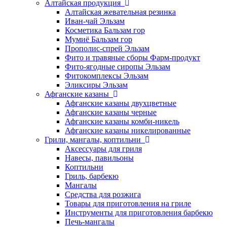
Алтайская продукция
Алтайская жевательная резинка
Иван-чай Эльзам
Косметика Бальзам гор
Мумиё Бальзам гор
Прополис-спрей Эльзам
Фито и травяные сборы Фарм-продукт
Фито-ягодные сиропы Эльзам
Фитокомплексы Эльзам
Эликсиры Эльзам
Афганские казаны
Афганские казаны двухцветные
Афганские казаны черные
Афганские казаны комби-никель
Афганские казаны никелированные
Грили, мангалы, коптильни
Аксессуары для гриля
Навесы, павильоны
Коптильни
Гриль, барбекю
Мангалы
Средства для розжига
Товары для приготовления на гриле
Инструменты для приготовления барбекю
Печь-мангалы