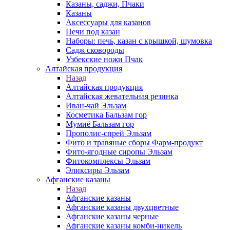
Казаны, саджи, Пчаки
Казаны
Аксессуары для казанов
Печи под казан
Наборы: печь, казан с крышкой, шумовка
Садж сковороды
Узбекские ножи Пчак
Алтайская продукция
Назад
Алтайская продукция
Алтайская жевательная резинка
Иван-чай Эльзам
Косметика Бальзам гор
Мумиё Бальзам гор
Прополис-спрей Эльзам
Фито и травяные сборы Фарм-продукт
Фито-ягодные сиропы Эльзам
Фитокомплексы Эльзам
Эликсиры Эльзам
Афганские казаны
Назад
Афганские казаны
Афганские казаны двухцветные
Афганские казаны черные
Афганские казаны комби-никель