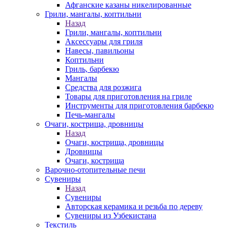
Афганские казаны никелированные
Грили, мангалы, коптильни
Назад
Грили, мангалы, коптильни
Аксессуары для гриля
Навесы, павильоны
Коптильни
Гриль, барбекю
Мангалы
Средства для розжига
Товары для приготовления на гриле
Инструменты для приготовления барбекю
Печь-мангалы
Очаги, кострища, дровницы
Назад
Очаги, кострища, дровницы
Дровницы
Очаги, кострища
Варочно-отопительные печи
Сувениры
Назад
Сувениры
Авторская керамика и резьба по дереву
Сувениры из Узбекистана
Текстиль