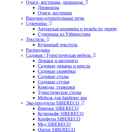
Очаги, кострища, дровницы
Дровницы
Очаги, кострища
Варочно-отопительные печи
Сувениры
Авторская керамика и резьба по дереву
Сувениры из Узбекистана
Текстиль
Кухонный текстиль
Распродажа
Садовая / Туристическая мебель
Лежаки и шезлонги
Садовые диваны и кресла
Садовые скамейки
Садовые столы
Садовые стулья
Комоды, этажерки
Туристические столы
Мебель для барбекю зон
Эко-продукты SIBERECO
Варенье SIBERECO
Кедрокофе SIBERECO
Конфеты SIBERECO
Мед SIBERECO
Орехи SIBERECO