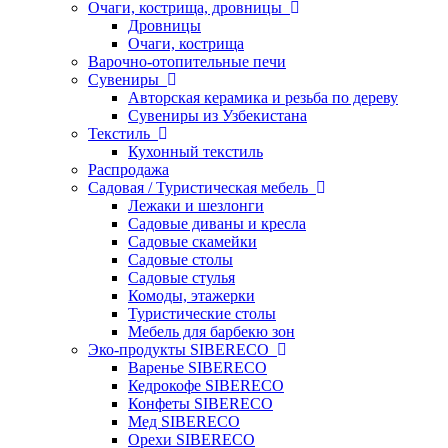
Очаги, кострища, дровницы
Дровницы
Очаги, кострища
Варочно-отопительные печи
Сувениры
Авторская керамика и резьба по дереву
Сувениры из Узбекистана
Текстиль
Кухонный текстиль
Распродажа
Садовая / Туристическая мебель
Лежаки и шезлонги
Садовые диваны и кресла
Садовые скамейки
Садовые столы
Садовые стулья
Комоды, этажерки
Туристические столы
Мебель для барбекю зон
Эко-продукты SIBERECO
Варенье SIBERECO
Кедрокофе SIBERECO
Конфеты SIBERECO
Мед SIBERECO
Орехи SIBERECO