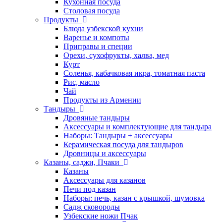
Кухонная посуда
Столовая посуда
Продукты
Блюда узбекской кухни
Варенье и компоты
Приправы и специи
Орехи, сухофрукты, халва, мед
Курт
Соленья, кабачковая икра, томатная паста
Рис, масло
Чай
Продукты из Армении
Тандыры
Дровяные тандыры
Аксессуары и комплектующие для тандыра
Наборы: Тандыры + аксессуары
Керамическая посуда для тандыров
Дровницы и аксессуары
Казаны, саджи, Пчаки
Казаны
Аксессуары для казанов
Печи под казан
Наборы: печь, казан с крышкой, шумовка
Садж сковороды
Узбекские ножи Пчак