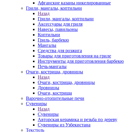
Афганские казаны никелированные
Грили, мангалы, коптильни
Назад
Грили, мангалы, коптильни
Аксессуары для гриля
Навесы, павильоны
Коптильни
Гриль, барбекю
Мангалы
Средства для розжига
Товары для приготовления на гриле
Инструменты для приготовления барбекю
Печь-мангалы
Очаги, кострища, дровницы
Назад
Очаги, кострища, дровницы
Дровницы
Очаги, кострища
Варочно-отопительные печи
Сувениры
Назад
Сувениры
Авторская керамика и резьба по дереву
Сувениры из Узбекистана
Текстиль