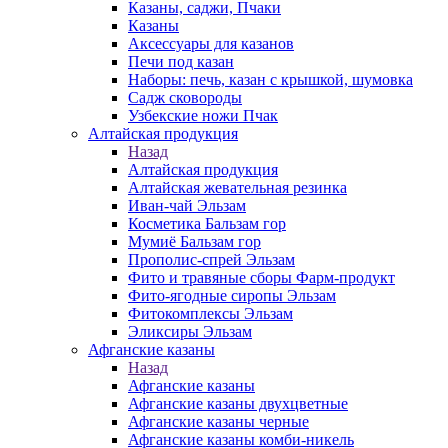
Казаны, саджи, Пчаки
Казаны
Аксессуары для казанов
Печи под казан
Наборы: печь, казан с крышкой, шумовка
Садж сковороды
Узбекские ножи Пчак
Алтайская продукция
Назад
Алтайская продукция
Алтайская жевательная резинка
Иван-чай Эльзам
Косметика Бальзам гор
Мумиё Бальзам гор
Прополис-спрей Эльзам
Фито и травяные сборы Фарм-продукт
Фито-ягодные сиропы Эльзам
Фитокомплексы Эльзам
Эликсиры Эльзам
Афганские казаны
Назад
Афганские казаны
Афганские казаны двухцветные
Афганские казаны черные
Афганские казаны комби-никель