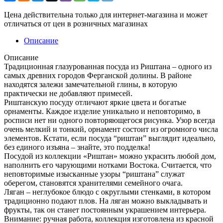
Цена действительна только для интернет-магазина и может
отличаться от цен в розничных магазинах
Описание
Описание
Традиционная глазурованная посуда из Риштана – одного из
самых древних городов Ферганской долины. В районе
находятся залежи замечательной глины, в которую
практически не добавляют примесей.
Риштанскую посуду отличают яркие цвета и богатые
орнаменты. Каждое изделие уникально и неповторимо, в
росписи нет ни одного повторяющегося рисунка. Узор всегда
очень мелкий и тонкий, орнамент состоит из огромного числа
элементов. Кстати, если посуда “риштан” выглядит идеально,
без единого изъяна – знайте, это подделка!
Посудой из коллекции «Риштан» можно украсить любой дом,
наполнить его чарующими нотками Востока. Считается, что
неповторимые изысканные узоры “риштана” служат
оберегом, становятся хранителями семейного очага.
Ляган – неглубокое блюдо с округлыми стенками, в котором
традиционно подают плов. На ляган можно выкладывать и
фрукты, так он станет постоянным украшением интерьера.
Внимание: ручная работа, коллекция изготовлена из красной