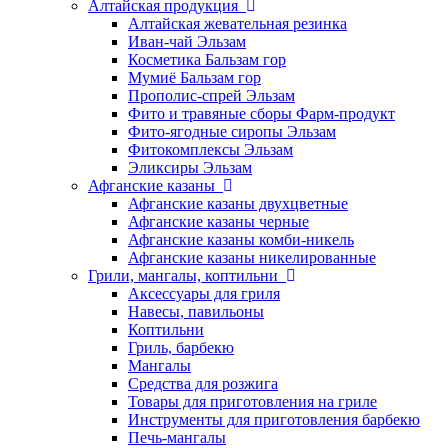
Алтайская продукция
Алтайская жевательная резинка
Иван-чай Эльзам
Косметика Бальзам гор
Мумиё Бальзам гор
Прополис-спрей Эльзам
Фито и травяные сборы Фарм-продукт
Фито-ягодные сиропы Эльзам
Фитокомплексы Эльзам
Эликсиры Эльзам
Афганские казаны
Афганские казаны двухцветные
Афганские казаны черные
Афганские казаны комби-никель
Афганские казаны никелированные
Грили, мангалы, коптильни
Аксессуары для гриля
Навесы, павильоны
Коптильни
Гриль, барбекю
Мангалы
Средства для розжига
Товары для приготовления на гриле
Инструменты для приготовления барбекю
Печь-мангалы