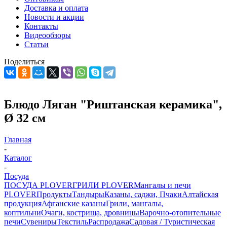
Доставка и оплата
Новости и акции
Контакты
Видеообзоры
Статьи
Поделиться
Блюдо Ляган "Риштанская керамика",
Ø 32 см
Главная
-
Каталог
-
Посуда
ПОСУДА PLOVER
ГРИЛИ PLOVER
Мангалы и печи
PLOVER
Продукты
Тандыры
Казаны, саджи, Пчаки
Алтайская
продукция
Афганские казаны
Грили, мангалы,
коптильни
Очаги, кострища, дровницы
Варочно-отопительные
печи
Сувениры
Текстиль
Распродажа
Садовая / Туристическая