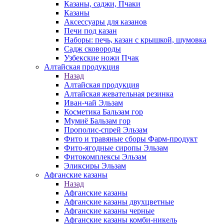
Казаны, саджи, Пчаки
Казаны
Аксессуары для казанов
Печи под казан
Наборы: печь, казан с крышкой, шумовка
Садж сковороды
Узбекские ножи Пчак
Алтайская продукция
Назад
Алтайская продукция
Алтайская жевательная резинка
Иван-чай Эльзам
Косметика Бальзам гор
Мумиё Бальзам гор
Прополис-спрей Эльзам
Фито и травяные сборы Фарм-продукт
Фито-ягодные сиропы Эльзам
Фитокомплексы Эльзам
Эликсиры Эльзам
Афганские казаны
Назад
Афганские казаны
Афганские казаны двухцветные
Афганские казаны черные
Афганские казаны комби-никель