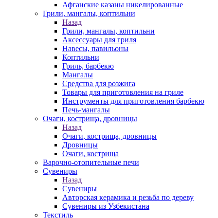
Афганские казаны никелированные
Грили, мангалы, коптильни
Назад
Грили, мангалы, коптильни
Аксессуары для гриля
Навесы, павильоны
Коптильни
Гриль, барбекю
Мангалы
Средства для розжига
Товары для приготовления на гриле
Инструменты для приготовления барбекю
Печь-мангалы
Очаги, кострища, дровницы
Назад
Очаги, кострища, дровницы
Дровницы
Очаги, кострища
Варочно-отопительные печи
Сувениры
Назад
Сувениры
Авторская керамика и резьба по дереву
Сувениры из Узбекистана
Текстиль