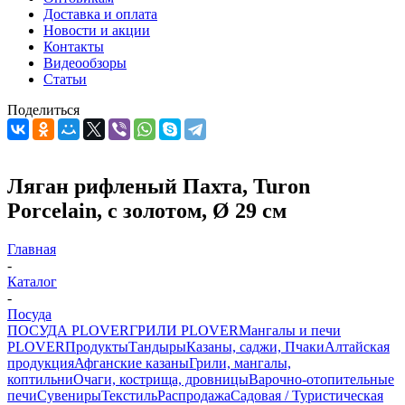
Доставка и оплата
Новости и акции
Контакты
Видеообзоры
Статьи
Поделиться
Ляган рифленый Пахта, Turon
Porcelain, с золотом, Ø 29 см
Главная
-
Каталог
-
Посуда
ПОСУДА PLOVER
ГРИЛИ PLOVER
Мангалы и печи
PLOVER
Продукты
Тандыры
Казаны, саджи, Пчаки
Алтайская
продукция
Афганские казаны
Грили, мангалы,
коптильни
Очаги, кострища, дровницы
Варочно-отопительные
печи
Сувениры
Текстиль
Распродажа
Садовая / Туристическая