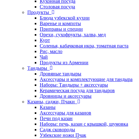
Кухонная посуда
Столовая посуда
Продукты
Блюда узбекской кухни
Варенье и компоты
Приправы и специи
Орехи, сухофрукты, халва, мед
Курт
Соленья, кабачковая икра, томатная паста
Рис, масло
Чай
Продукты из Армении
Тандыры
Дровяные тандыры
Аксессуары и комплектующие для тандыра
Наборы: Тандыры + аксессуары
Керамическая посуда для тандыров
Дровницы и аксессуары
Казаны, саджи, Пчаки
Казаны
Аксессуары для казанов
Печи под казан
Наборы: печь, казан с крышкой, шумовка
Садж сковороды
Узбекские ножи Пчак