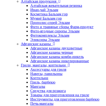
Алтайская продукция
Алтайская жевательная резинка
Иван-чай Эльзам
Косметика Бальзам гор
Мумиё Бальзам гор
Прополис-спрей Эльзам
Фито и травяные сборы Фарм-продукт
Фито-ягодные сиропы Эльзам
Фитокомплексы Эльзам
Эликсиры Эльзам
Афганские казаны
Афганские казаны двухцветные
Афганские казаны черные
Афганские казаны комби-никель
Афганские казаны никелированные
Грили, мангалы, коптильни
Аксессуары для гриля
Навесы, павильоны
Коптильни
Гриль, барбекю
Мангалы
Средства для розжига
Товары для приготовления на гриле
Инструменты для приготовления барбекю
Печь-мангалы