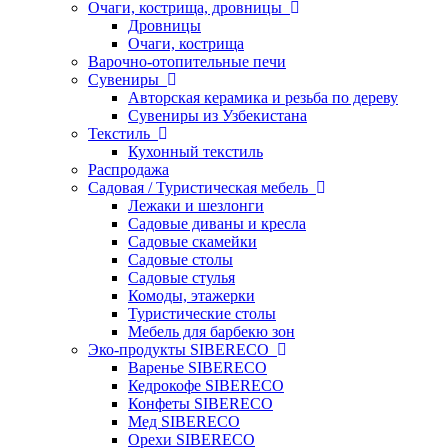
Очаги, кострища, дровницы
Дровницы
Очаги, кострища
Варочно-отопительные печи
Сувениры
Авторская керамика и резьба по дереву
Сувениры из Узбекистана
Текстиль
Кухонный текстиль
Распродажа
Садовая / Туристическая мебель
Лежаки и шезлонги
Садовые диваны и кресла
Садовые скамейки
Садовые столы
Садовые стулья
Комоды, этажерки
Туристические столы
Мебель для барбекю зон
Эко-продукты SIBERECO
Варенье SIBERECO
Кедрокофе SIBERECO
Конфеты SIBERECO
Мед SIBERECO
Орехи SIBERECO