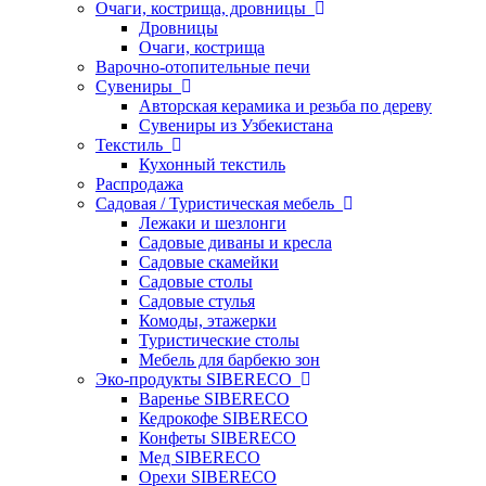
Очаги, кострища, дровницы
Дровницы
Очаги, кострища
Варочно-отопительные печи
Сувениры
Авторская керамика и резьба по дереву
Сувениры из Узбекистана
Текстиль
Кухонный текстиль
Распродажа
Садовая / Туристическая мебель
Лежаки и шезлонги
Садовые диваны и кресла
Садовые скамейки
Садовые столы
Садовые стулья
Комоды, этажерки
Туристические столы
Мебель для барбекю зон
Эко-продукты SIBERECO
Варенье SIBERECO
Кедрокофе SIBERECO
Конфеты SIBERECO
Мед SIBERECO
Орехи SIBERECO