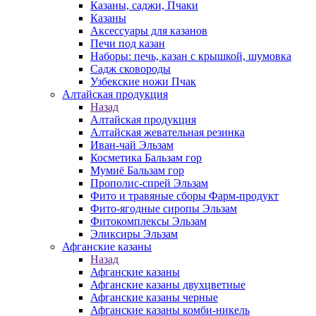
Казаны, саджи, Пчаки
Казаны
Аксессуары для казанов
Печи под казан
Наборы: печь, казан с крышкой, шумовка
Садж сковороды
Узбекские ножи Пчак
Алтайская продукция
Назад
Алтайская продукция
Алтайская жевательная резинка
Иван-чай Эльзам
Косметика Бальзам гор
Мумиё Бальзам гор
Прополис-спрей Эльзам
Фито и травяные сборы Фарм-продукт
Фито-ягодные сиропы Эльзам
Фитокомплексы Эльзам
Эликсиры Эльзам
Афганские казаны
Назад
Афганские казаны
Афганские казаны двухцветные
Афганские казаны черные
Афганские казаны комби-никель