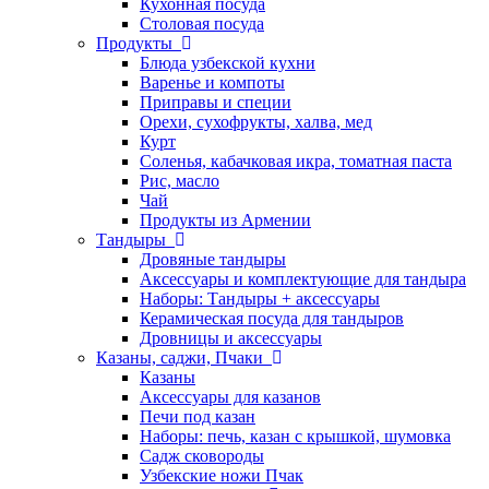
Кухонная посуда
Столовая посуда
Продукты
Блюда узбекской кухни
Варенье и компоты
Приправы и специи
Орехи, сухофрукты, халва, мед
Курт
Соленья, кабачковая икра, томатная паста
Рис, масло
Чай
Продукты из Армении
Тандыры
Дровяные тандыры
Аксессуары и комплектующие для тандыра
Наборы: Тандыры + аксессуары
Керамическая посуда для тандыров
Дровницы и аксессуары
Казаны, саджи, Пчаки
Казаны
Аксессуары для казанов
Печи под казан
Наборы: печь, казан с крышкой, шумовка
Садж сковороды
Узбекские ножи Пчак