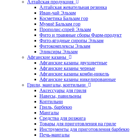
Алтайская продукция
Алтайская жевательная резинка
Иван-чай Эльзам
Косметика Бальзам гор
Мумиё Бальзам гор
Прополис-спрей Эльзам
Фито и травяные сборы Фарм-продукт
Фито-ягодные сиропы Эльзам
Фитокомплексы Эльзам
Эликсиры Эльзам
Афганские казаны
Афганские казаны двухцветные
Афганские казаны черные
Афганские казаны комби-никель
Афганские казаны никелированные
Грили, мангалы, коптильни
Аксессуары для гриля
Навесы, павильоны
Коптильни
Гриль, барбекю
Мангалы
Средства для розжига
Товары для приготовления на гриле
Инструменты для приготовления барбекю
Печь-мангалы