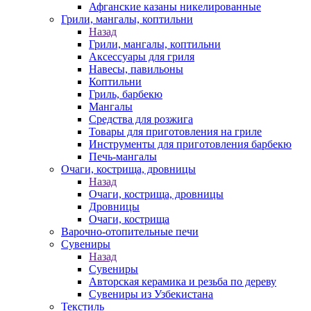
Афганские казаны никелированные
Грили, мангалы, коптильни
Назад
Грили, мангалы, коптильни
Аксессуары для гриля
Навесы, павильоны
Коптильни
Гриль, барбекю
Мангалы
Средства для розжига
Товары для приготовления на гриле
Инструменты для приготовления барбекю
Печь-мангалы
Очаги, кострища, дровницы
Назад
Очаги, кострища, дровницы
Дровницы
Очаги, кострища
Варочно-отопительные печи
Сувениры
Назад
Сувениры
Авторская керамика и резьба по дереву
Сувениры из Узбекистана
Текстиль