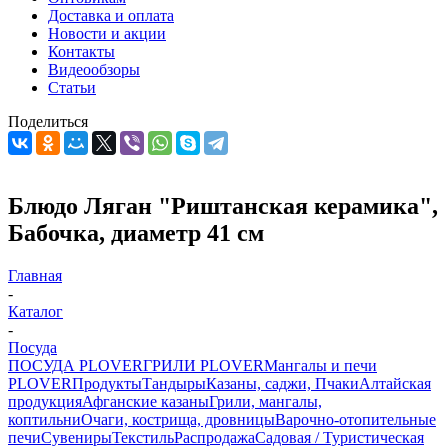
Доставка и оплата
Новости и акции
Контакты
Видеообзоры
Статьи
Поделиться
Блюдо Ляган "Риштанская керамика",
Бабочка, диаметр 41 см
Главная
-
Каталог
-
Посуда
ПОСУДА PLOVER
ГРИЛИ PLOVER
Мангалы и печи
PLOVER
Продукты
Тандыры
Казаны, саджи, Пчаки
Алтайская
продукция
Афганские казаны
Грили, мангалы,
коптильни
Очаги, кострища, дровницы
Варочно-отопительные
печи
Сувениры
Текстиль
Распродажа
Садовая / Туристическая