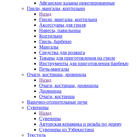
Афганские казаны никелированные
Грили, мангалы, коптильни
Назад
Грили, мангалы, коптильни
Аксессуары для гриля
Навесы, павильоны
Коптильни
Гриль, барбекю
Мангалы
Средства для розжига
Товары для приготовления на гриле
Инструменты для приготовления барбекю
Печь-мангалы
Очаги, кострища, дровницы
Назад
Очаги, кострища, дровницы
Дровницы
Очаги, кострища
Варочно-отопительные печи
Сувениры
Назад
Сувениры
Авторская керамика и резьба по дереву
Сувениры из Узбекистана
Текстиль