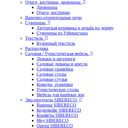
Очаги, кострища, дровницы
Дровницы
Очаги, кострища
Варочно-отопительные печи
Сувениры
Авторская керамика и резьба по дереву
Сувениры из Узбекистана
Текстиль
Кухонный текстиль
Распродажа
Садовая / Туристическая мебель
Лежаки и шезлонги
Садовые диваны и кресла
Садовые скамейки
Садовые столы
Садовые стулья
Комоды, этажерки
Туристические столы
Мебель для барбекю зон
Эко-продукты SIBERECO
Варенье SIBERECO
Кедрокофе SIBERECO
Конфеты SIBERECO
Мед SIBERECO
Орехи SIBERECO