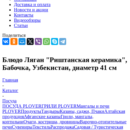
Доставка и оплата
Новости и акции
Контакты
Видеообзоры
Статьи
Поделиться
Блюдо Ляган "Риштанская керамика",
Бабочка, Узбекистан, диаметр 41 см
Главная
-
Каталог
-
Посуда
ПОСУДА PLOVER
ГРИЛИ PLOVER
Мангалы и печи
PLOVER
Продукты
Тандыры
Казаны, саджи, Пчаки
Алтайская
продукция
Афганские казаны
Грили, мангалы,
коптильни
Очаги, кострища, дровницы
Варочно-отопительные
печи
Сувениры
Текстиль
Распродажа
Садовая / Туристическая