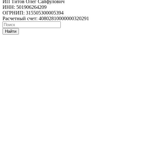
ИП Титов Олег Сайфулович
ИНН: 501906264209
ОГРНИП: 315505300005394
Расчетный счет: 40802810000000320291
Найти