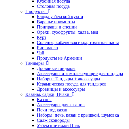
Кухонная посуда
Столовая посуда
Продукты
Блюда узбекской кухни
Варенье и компоты
Приправы и специи
Орехи, сухофрукты, халва, мед
Курт
Соленья, кабачковая икра, томатная паста
Рис, масло
Чай
Продукты из Армении
Тандыры
Дровяные тандыры
Аксессуары и комплектующие для тандыра
Наборы: Тандыры + аксессуары
Керамическая посуда для тандыров
Дровницы и аксессуары
Казаны, саджи, Пчаки
Казаны
Аксессуары для казанов
Печи под казан
Наборы: печь, казан с крышкой, шумовка
Садж сковороды
Узбекские ножи Пчак