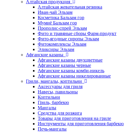
Алтайская продукция
Алтайская жевательная резинка
Иван-чай Эльзам
Косметика Бальзам гор
Мумиё Бальзам гор
Прополис-спрей Эльзам
Фито и травяные сборы Фарм-продукт
Фито-ягодные сиропы Эльзам
Фитокомплексы Эльзам
Эликсиры Эльзам
Афганские казаны
Афганские казаны двухцветные
Афганские казаны черные
Афганские казаны комби-никель
Афганские казаны никелированные
Грили, мангалы, коптильни
Аксессуары для гриля
Навесы, павильоны
Коптильни
Гриль, барбекю
Мангалы
Средства для розжига
Товары для приготовления на гриле
Инструменты для приготовления барбекю
Печь-мангалы