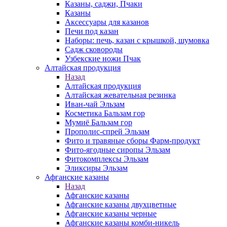
Казаны, саджи, Пчаки
Казаны
Аксессуары для казанов
Печи под казан
Наборы: печь, казан с крышкой, шумовка
Садж сковороды
Узбекские ножи Пчак
Алтайская продукция
Назад
Алтайская продукция
Алтайская жевательная резинка
Иван-чай Эльзам
Косметика Бальзам гор
Мумиё Бальзам гор
Прополис-спрей Эльзам
Фито и травяные сборы Фарм-продукт
Фито-ягодные сиропы Эльзам
Фитокомплексы Эльзам
Эликсиры Эльзам
Афганские казаны
Назад
Афганские казаны
Афганские казаны двухцветные
Афганские казаны черные
Афганские казаны комби-никель