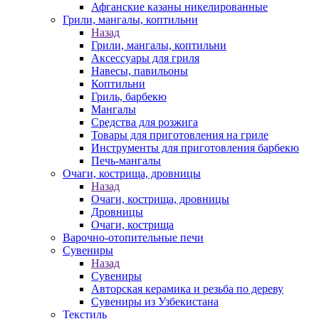
Афганские казаны никелированные
Грили, мангалы, коптильни
Назад
Грили, мангалы, коптильни
Аксессуары для гриля
Навесы, павильоны
Коптильни
Гриль, барбекю
Мангалы
Средства для розжига
Товары для приготовления на гриле
Инструменты для приготовления барбекю
Печь-мангалы
Очаги, кострища, дровницы
Назад
Очаги, кострища, дровницы
Дровницы
Очаги, кострища
Варочно-отопительные печи
Сувениры
Назад
Сувениры
Авторская керамика и резьба по дереву
Сувениры из Узбекистана
Текстиль