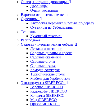
Очаги, кострища, дровницы
Дровницы
Очаги, кострища
Варочно-отопительные печи
Сувениры
Авторская керамика и резьба по дереву
Сувениры из Узбекистана
Текстиль
Кухонный текстиль
Распродажа
Садовая / Туристическая мебель
Лежаки и шезлонги
Садовые диваны и кресла
Садовые скамейки
Садовые столы
Садовые стулья
Комоды, этажерки
Туристические столы
Мебель для барбекю зон
Эко-продукты SIBERECO
Варенье SIBERECO
Кедрокофе SIBERECO
Конфеты SIBERECO
Мед SIBERECO
Орехи SIBERECO