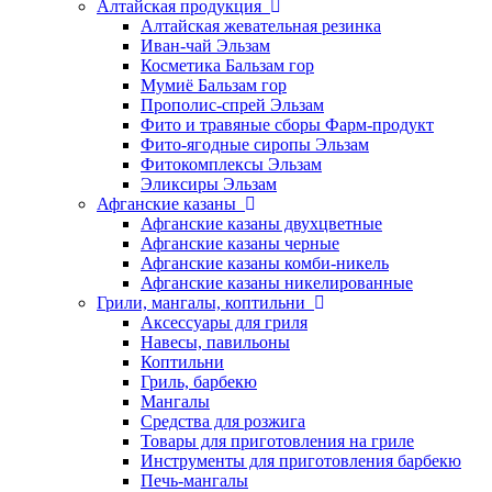
Алтайская продукция
Алтайская жевательная резинка
Иван-чай Эльзам
Косметика Бальзам гор
Мумиё Бальзам гор
Прополис-спрей Эльзам
Фито и травяные сборы Фарм-продукт
Фито-ягодные сиропы Эльзам
Фитокомплексы Эльзам
Эликсиры Эльзам
Афганские казаны
Афганские казаны двухцветные
Афганские казаны черные
Афганские казаны комби-никель
Афганские казаны никелированные
Грили, мангалы, коптильни
Аксессуары для гриля
Навесы, павильоны
Коптильни
Гриль, барбекю
Мангалы
Средства для розжига
Товары для приготовления на гриле
Инструменты для приготовления барбекю
Печь-мангалы