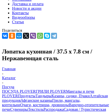
Доставка и оплата
Новости и акции
Контакты
Видеообзоры
Статьи
Поделиться
Лопатка кухонная / 37.5 х 7.8 см /
Нержавеющая сталь
Главная
-
Каталог
-
Посуда
ПОСУДА PLOVER
ГРИЛИ PLOVER
Мангалы и печи
PLOVER
Продукты
Тандыры
Казаны, саджи, Пчаки
Алтайская
продукция
Афганские казаны
Грили, мангалы,
коптильни
Очаги, кострища, дровницы
Варочно-отопительные
печи
Сувениры
Текстиль
Распродажа
Садовая / Туристическая