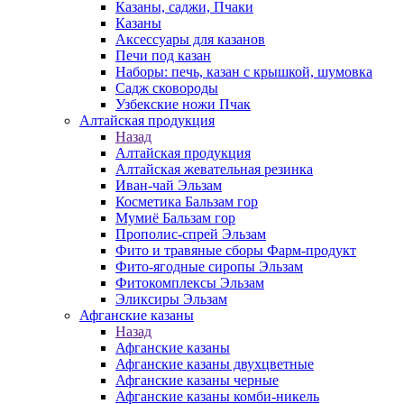
Казаны, саджи, Пчаки
Казаны
Аксессуары для казанов
Печи под казан
Наборы: печь, казан с крышкой, шумовка
Садж сковороды
Узбекские ножи Пчак
Алтайская продукция
Назад
Алтайская продукция
Алтайская жевательная резинка
Иван-чай Эльзам
Косметика Бальзам гор
Мумиё Бальзам гор
Прополис-спрей Эльзам
Фито и травяные сборы Фарм-продукт
Фито-ягодные сиропы Эльзам
Фитокомплексы Эльзам
Эликсиры Эльзам
Афганские казаны
Назад
Афганские казаны
Афганские казаны двухцветные
Афганские казаны черные
Афганские казаны комби-никель