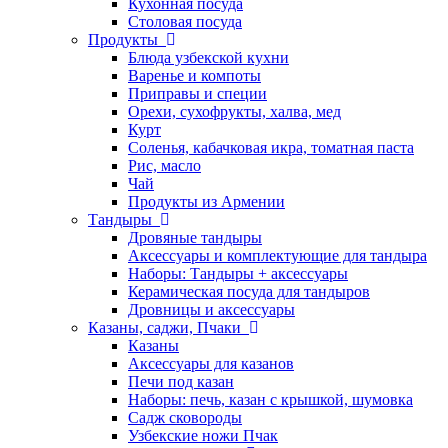
Кухонная посуда
Столовая посуда
Продукты
Блюда узбекской кухни
Варенье и компоты
Приправы и специи
Орехи, сухофрукты, халва, мед
Курт
Соленья, кабачковая икра, томатная паста
Рис, масло
Чай
Продукты из Армении
Тандыры
Дровяные тандыры
Аксессуары и комплектующие для тандыра
Наборы: Тандыры + аксессуары
Керамическая посуда для тандыров
Дровницы и аксессуары
Казаны, саджи, Пчаки
Казаны
Аксессуары для казанов
Печи под казан
Наборы: печь, казан с крышкой, шумовка
Садж сковороды
Узбекские ножи Пчак