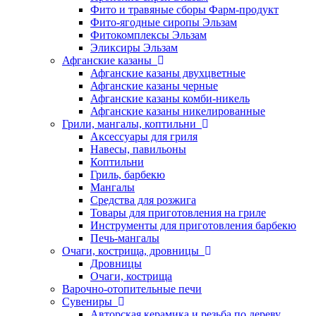
Фито и травяные сборы Фарм-продукт
Фито-ягодные сиропы Эльзам
Фитокомплексы Эльзам
Эликсиры Эльзам
Афганские казаны
Афганские казаны двухцветные
Афганские казаны черные
Афганские казаны комби-никель
Афганские казаны никелированные
Грили, мангалы, коптильни
Аксессуары для гриля
Навесы, павильоны
Коптильни
Гриль, барбекю
Мангалы
Средства для розжига
Товары для приготовления на гриле
Инструменты для приготовления барбекю
Печь-мангалы
Очаги, кострища, дровницы
Дровницы
Очаги, кострища
Варочно-отопительные печи
Сувениры
Авторская керамика и резьба по дереву