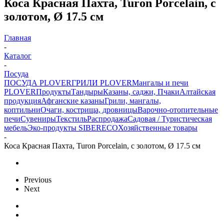
Коса Красная Пахта, Turon Porcelain, с
золотом, Ø 17.5 см
Главная
-
Каталог
-
Посуда
ПОСУДА PLOVER
ГРИЛИ PLOVER
Мангалы и печи
PLOVER
Продукты
Тандыры
Казаны, саджи, Пчаки
Алтайская
продукция
Афганские казаны
Грили, мангалы,
коптильни
Очаги, кострища, дровницы
Варочно-отопительные
печи
Сувениры
Текстиль
Распродажа
Садовая / Туристическая
мебель
Эко-продукты SIBERECO
Хозяйственные товары
-
Коса Красная Пахта, Turon Porcelain, с золотом, Ø 17.5 см
Previous
Next