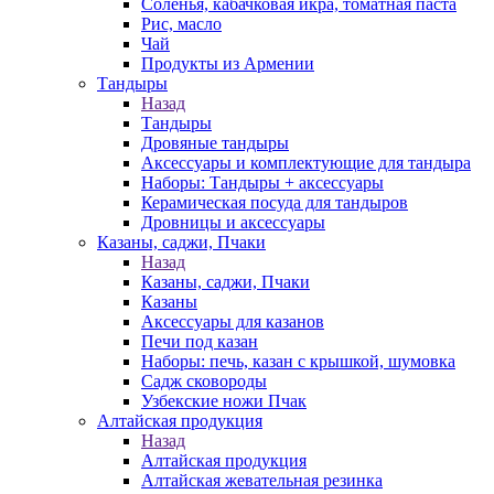
Соленья, кабачковая икра, томатная паста
Рис, масло
Чай
Продукты из Армении
Тандыры
Назад
Тандыры
Дровяные тандыры
Аксессуары и комплектующие для тандыра
Наборы: Тандыры + аксессуары
Керамическая посуда для тандыров
Дровницы и аксессуары
Казаны, саджи, Пчаки
Назад
Казаны, саджи, Пчаки
Казаны
Аксессуары для казанов
Печи под казан
Наборы: печь, казан с крышкой, шумовка
Садж сковороды
Узбекские ножи Пчак
Алтайская продукция
Назад
Алтайская продукция
Алтайская жевательная резинка