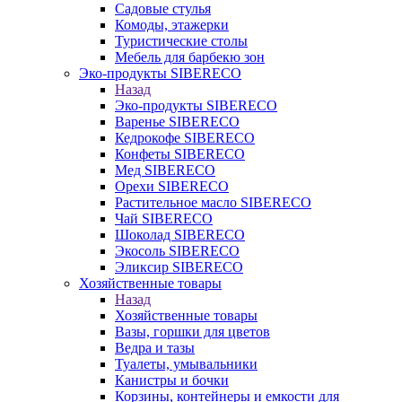
Садовые стулья
Комоды, этажерки
Туристические столы
Мебель для барбекю зон
Эко-продукты SIBERECO
Назад
Эко-продукты SIBERECO
Варенье SIBERECO
Кедрокофе SIBERECO
Конфеты SIBERECO
Мед SIBERECO
Орехи SIBERECO
Растительное масло SIBERECO
Чай SIBERECO
Шоколад SIBERECO
Экосоль SIBERECO
Эликсир SIBERECO
Хозяйственные товары
Назад
Хозяйственные товары
Вазы, горшки для цветов
Ведра и тазы
Туалеты, умывальники
Канистры и бочки
Корзины, контейнеры и емкости для