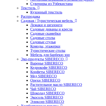
Сувениры из Узбекистана
Текстиль
Кухонный текстиль
Распродажа
Садовая / Туристическая мебель
Лежаки и шезлонги
Садовые диваны и кресла
Садовые скамейки
Садовые столы
Садовые стулья
Комоды, этажерки
Туристические столы
Мебель для барбекю зон
Эко-продукты SIBERECO
Варенье SIBERECO
Кедрокофе SIBERECO
Конфеты SIBERECO
Мед SIBERECO
Орехи SIBERECO
Растительное масло SIBERECO
Чай SIBERECO
Шоколад SIBERECO
Экосоль SIBERECO
Эликсир SIBERECO
Хозяйственные товары