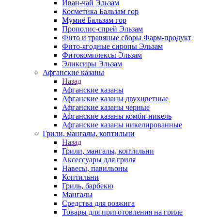
Иван-чай Эльзам
Косметика Бальзам гор
Мумиё Бальзам гор
Прополис-спрей Эльзам
Фито и травяные сборы Фарм-продукт
Фито-ягодные сиропы Эльзам
Фитокомплексы Эльзам
Эликсиры Эльзам
Афганские казаны
Назад
Афганские казаны
Афганские казаны двухцветные
Афганские казаны черные
Афганские казаны комби-никель
Афганские казаны никелированные
Грили, мангалы, коптильни
Назад
Грили, мангалы, коптильни
Аксессуары для гриля
Навесы, павильоны
Коптильни
Гриль, барбекю
Мангалы
Средства для розжига
Товары для приготовления на гриле