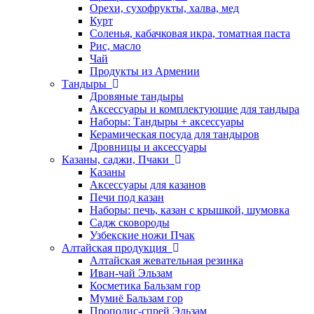
Орехи, сухофрукты, халва, мед
Курт
Соленья, кабачковая икра, томатная паста
Рис, масло
Чай
Продукты из Армении
Тандыры
Дровяные тандыры
Аксессуары и комплектующие для тандыра
Наборы: Тандыры + аксессуары
Керамическая посуда для тандыров
Дровницы и аксессуары
Казаны, саджи, Пчаки
Казаны
Аксессуары для казанов
Печи под казан
Наборы: печь, казан с крышкой, шумовка
Садж сковороды
Узбекские ножи Пчак
Алтайская продукция
Алтайская жевательная резинка
Иван-чай Эльзам
Косметика Бальзам гор
Мумиё Бальзам гор
Прополис-спрей Эльзам