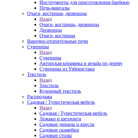
Инструменты для приготовления барбекю
Печь-мангалы
Очаги, кострища, дровницы
Назад
Очаги, кострища, дровницы
Дровницы
Очаги, кострища
Варочно-отопительные печи
Сувениры
Назад
Сувениры
Авторская керамика и резьба по дереву
Сувениры из Узбекистана
Текстиль
Назад
Текстиль
Кухонный текстиль
Распродажа
Садовая / Туристическая мебель
Назад
Садовая / Туристическая мебель
Лежаки и шезлонги
Садовые диваны и кресла
Садовые скамейки
Садовые столы