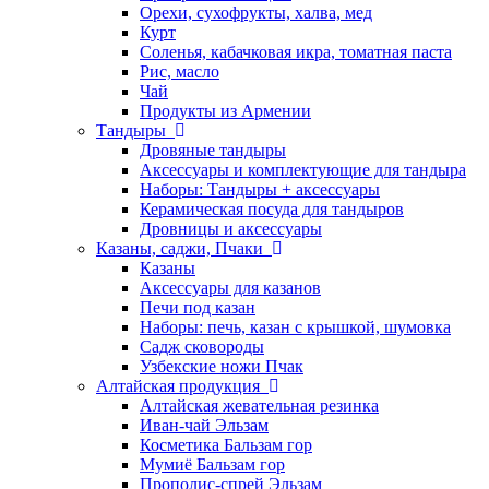
Орехи, сухофрукты, халва, мед
Курт
Соленья, кабачковая икра, томатная паста
Рис, масло
Чай
Продукты из Армении
Тандыры
Дровяные тандыры
Аксессуары и комплектующие для тандыра
Наборы: Тандыры + аксессуары
Керамическая посуда для тандыров
Дровницы и аксессуары
Казаны, саджи, Пчаки
Казаны
Аксессуары для казанов
Печи под казан
Наборы: печь, казан с крышкой, шумовка
Садж сковороды
Узбекские ножи Пчак
Алтайская продукция
Алтайская жевательная резинка
Иван-чай Эльзам
Косметика Бальзам гор
Мумиё Бальзам гор
Прополис-спрей Эльзам