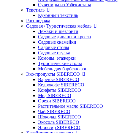
Сувениры из Узбекистана
Текстиль
Кухонный текстиль
Распродажа
Садовая / Туристическая мебель
Лежаки и шезлонги
Садовые диваны и кресла
Садовые скамейки
Садовые столы
Садовые стулья
Комоды, этажерки
Туристические столы
Мебель для барбекю зон
Эко-продукты SIBERECO
Варенье SIBERECO
Кедрокофе SIBERECO
Конфеты SIBERECO
Мед SIBERECO
Орехи SIBERECO
Растительное масло SIBERECO
Чай SIBERECO
Шоколад SIBERECO
Экосоль SIBERECO
Эликсир SIBERECO
Хозяйственные товары