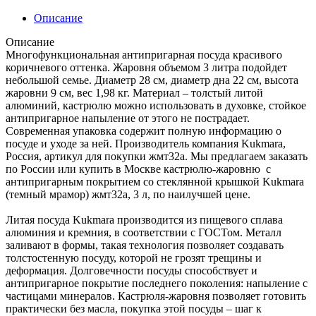
Описание
Описание
Многофункциональная антипригарная посуда красивого
коричневого оттенка. Жаровня объемом 3 литра подойдет
небольшой семье. Диаметр 28 см, диаметр дна 22 см, высота
жаровни 9 см, вес 1,98 кг. Материал – толстый литой
алюминий, кастрюлю можно использовать в духовке, стойкое
антипригарное напыление от этого не пострадает.
Современная упаковка содержит полную информацию о
посуде и уходе за ней. Производитель компания Kukmara,
Россия, артикул для покупки жмт32а. Мы предлагаем заказать
по России или купить в Москве кастрюлю-жаровню с
антипригарным покрытием со стеклянной крышкой Kukmara
(темный мрамор) жмт32а, 3 л, по наилучшей цене.
Литая посуда Kukmara производится из пищевого сплава
алюминия и кремния, в соответствии с ГОСТом. Металл
заливают в формы, такая технология позволяет создавать
толстостенную посуду, которой не грозят трещины и
деформация. Долговечности посуды способствует и
антипригарное покрытие последнего поколения: напыление с
частицами минералов. Кастрюля-жаровня позволяет готовить
практически без масла, покупка этой посуды – шаг к