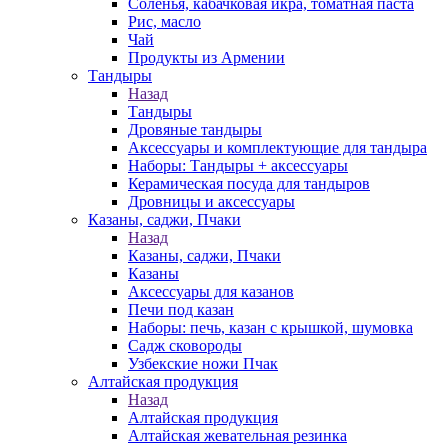
Соленья, кабачковая икра, томатная паста
Рис, масло
Чай
Продукты из Армении
Тандыры
Назад
Тандыры
Дровяные тандыры
Аксессуары и комплектующие для тандыра
Наборы: Тандыры + аксессуары
Керамическая посуда для тандыров
Дровницы и аксессуары
Казаны, саджи, Пчаки
Назад
Казаны, саджи, Пчаки
Казаны
Аксессуары для казанов
Печи под казан
Наборы: печь, казан с крышкой, шумовка
Садж сковороды
Узбекские ножи Пчак
Алтайская продукция
Назад
Алтайская продукция
Алтайская жевательная резинка