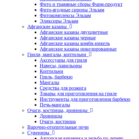
Фито и травяные сборы Фарм-продукт
Фито-ягодные сиропы Эльзам
Фитокомплексы Эльзам
Эликсиры Эльзам
Афганские казаны
Афганские казаны двухцветные
Афганские казаны черные
Афганские казаны комби-никель
Афганские казаны никелированные
Грили, мангалы, коптильни
Аксессуары для гриля
Навесы, павильоны
Коптильни
Гриль, барбекю
Мангалы
Средства для розжига
Товары для приготовления на гриле
Инструменты для приготовления барбекю
Печь-мангалы
Очаги, кострища, дровницы
Дровницы
Очаги, кострища
Варочно-отопительные печи
Сувениры
Авторская керамика и резьба по дереву