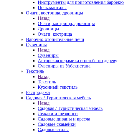
Инструменты для приготовления барбекю
Печь-мангалы
Очаги, кострища, дровницы
Назад
Очаги, кострища, дровницы
Дровницы
Очаги, кострища
Варочно-отопительные печи
Сувениры
Назад
Сувениры
Авторская керамика и резьба по дереву
Сувениры из Узбекистана
Текстиль
Назад
Текстиль
Кухонный текстиль
Распродажа
Садовая / Туристическая мебель
Назад
Садовая / Туристическая мебель
Лежаки и шезлонги
Садовые диваны и кресла
Садовые скамейки
Садовые столы