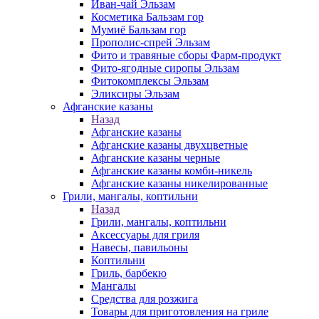
Иван-чай Эльзам
Косметика Бальзам гор
Мумиё Бальзам гор
Прополис-спрей Эльзам
Фито и травяные сборы Фарм-продукт
Фито-ягодные сиропы Эльзам
Фитокомплексы Эльзам
Эликсиры Эльзам
Афганские казаны
Назад
Афганские казаны
Афганские казаны двухцветные
Афганские казаны черные
Афганские казаны комби-никель
Афганские казаны никелированные
Грили, мангалы, коптильни
Назад
Грили, мангалы, коптильни
Аксессуары для гриля
Навесы, павильоны
Коптильни
Гриль, барбекю
Мангалы
Средства для розжига
Товары для приготовления на гриле