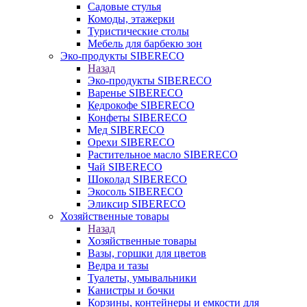
Садовые стулья
Комоды, этажерки
Туристические столы
Мебель для барбекю зон
Эко-продукты SIBERECO
Назад
Эко-продукты SIBERECO
Варенье SIBERECO
Кедрокофе SIBERECO
Конфеты SIBERECO
Мед SIBERECO
Орехи SIBERECO
Растительное масло SIBERECO
Чай SIBERECO
Шоколад SIBERECO
Экосоль SIBERECO
Эликсир SIBERECO
Хозяйственные товары
Назад
Хозяйственные товары
Вазы, горшки для цветов
Ведра и тазы
Туалеты, умывальники
Канистры и бочки
Корзины, контейнеры и емкости для