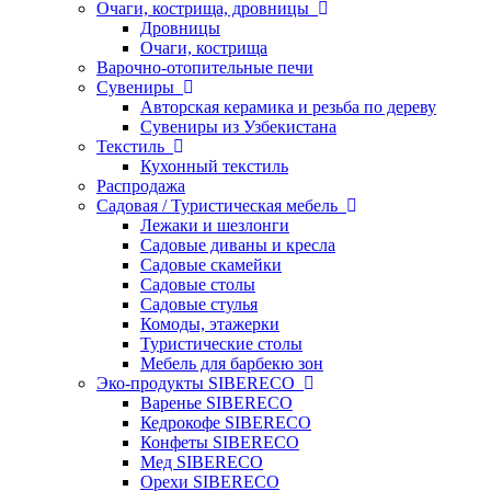
Очаги, кострища, дровницы
Дровницы
Очаги, кострища
Варочно-отопительные печи
Сувениры
Авторская керамика и резьба по дереву
Сувениры из Узбекистана
Текстиль
Кухонный текстиль
Распродажа
Садовая / Туристическая мебель
Лежаки и шезлонги
Садовые диваны и кресла
Садовые скамейки
Садовые столы
Садовые стулья
Комоды, этажерки
Туристические столы
Мебель для барбекю зон
Эко-продукты SIBERECO
Варенье SIBERECO
Кедрокофе SIBERECO
Конфеты SIBERECO
Мед SIBERECO
Орехи SIBERECO