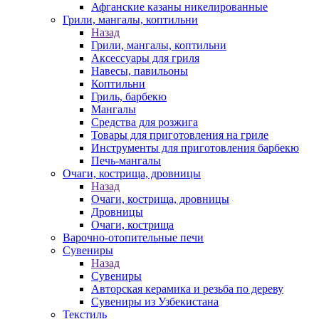
Афганские казаны никелированные
Грили, мангалы, коптильни
Назад
Грили, мангалы, коптильни
Аксессуары для гриля
Навесы, павильоны
Коптильни
Гриль, барбекю
Мангалы
Средства для розжига
Товары для приготовления на гриле
Инструменты для приготовления барбекю
Печь-мангалы
Очаги, кострища, дровницы
Назад
Очаги, кострища, дровницы
Дровницы
Очаги, кострища
Варочно-отопительные печи
Сувениры
Назад
Сувениры
Авторская керамика и резьба по дереву
Сувениры из Узбекистана
Текстиль