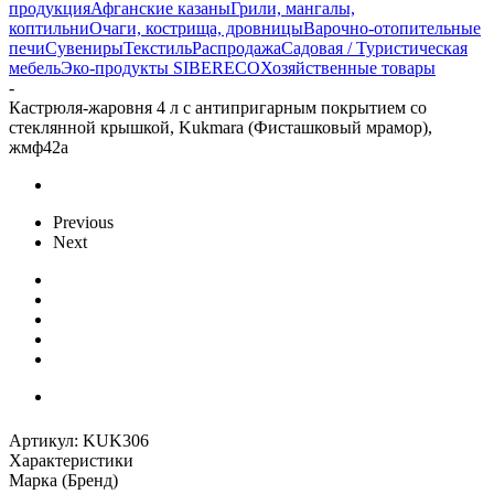
продукция
Афганские казаны
Грили, мангалы,
коптильни
Очаги, кострища, дровницы
Варочно-отопительные
печи
Сувениры
Текстиль
Распродажа
Садовая / Туристическая
мебель
Эко-продукты SIBERECO
Хозяйственные товары
-
Кастрюля-жаровня 4 л с антипригарным покрытием со
стеклянной крышкой, Kukmara (Фисташковый мрамор),
жмф42а
Previous
Next
Артикул:
KUK306
Характеристики
Марка (Бренд)