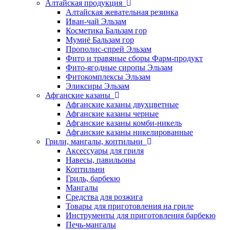
Алтайская продукция
Алтайская жевательная резинка
Иван-чай Эльзам
Косметика Бальзам гор
Мумиё Бальзам гор
Прополис-спрей Эльзам
Фито и травяные сборы Фарм-продукт
Фито-ягодные сиропы Эльзам
Фитокомплексы Эльзам
Эликсиры Эльзам
Афганские казаны
Афганские казаны двухцветные
Афганские казаны черные
Афганские казаны комби-никель
Афганские казаны никелированные
Грили, мангалы, коптильни
Аксессуары для гриля
Навесы, павильоны
Коптильни
Гриль, барбекю
Мангалы
Средства для розжига
Товары для приготовления на гриле
Инструменты для приготовления барбекю
Печь-мангалы