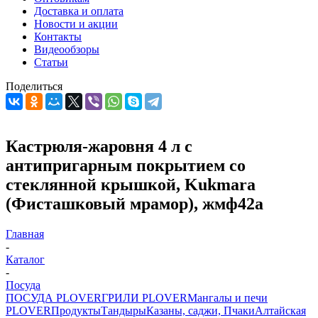
Доставка и оплата
Новости и акции
Контакты
Видеообзоры
Статьи
Поделиться
Кастрюля-жаровня 4 л с
антипригарным покрытием со
стеклянной крышкой, Kukmara
(Фисташковый мрамор), жмф42а
Главная
-
Каталог
-
Посуда
ПОСУДА PLOVER
ГРИЛИ PLOVER
Мангалы и печи
PLOVER
Продукты
Тандыры
Казаны, саджи, Пчаки
Алтайская