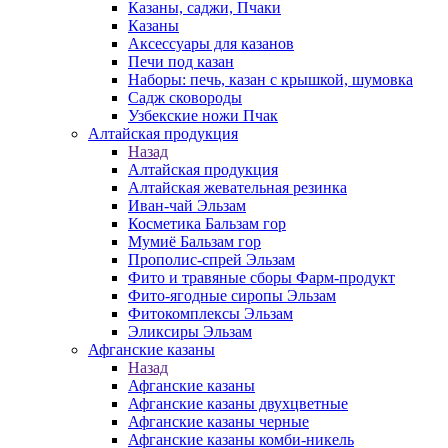
Казаны, саджи, Пчаки
Казаны
Аксессуары для казанов
Печи под казан
Наборы: печь, казан с крышкой, шумовка
Садж сковороды
Узбекские ножи Пчак
Алтайская продукция
Назад
Алтайская продукция
Алтайская жевательная резинка
Иван-чай Эльзам
Косметика Бальзам гор
Мумиё Бальзам гор
Прополис-спрей Эльзам
Фито и травяные сборы Фарм-продукт
Фито-ягодные сиропы Эльзам
Фитокомплексы Эльзам
Эликсиры Эльзам
Афганские казаны
Назад
Афганские казаны
Афганские казаны двухцветные
Афганские казаны черные
Афганские казаны комби-никель