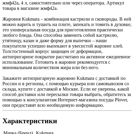
жмф42а, 4 л, самостоятельно или через оператора. Артикул
товара в магазине жмф42а.
Жаровня Kukmara – комбинация кастрюли и сковороды. В ней
можно варить и тушить на плите, запекать и томить в духовке,
это универсальная посуда для приготовления практически
любого блюда. Она способна заменить собой кастрюлю,
утятницу, казан и даже форму для выпечки – наши
покупатели успешно выпекают в увесистой жаровне хлеб.
Толстостенный корпус защищен от деформации,
антипригарное покрытие рассчитано на активное ежедневное
использование. Готовить в жаровне рекомендуется с
минимальным количеством жира или без него.
Закажите антипригарную жаровню Kukmara с доставкой по
России и в регионы, с помощью курьера или самовывозом со
склада, купите с доставкой в Москве. Если не уверены, какой
способ доставки или пересылки товара выбрать, обратитесь за
помощью к консультантам Интернет-магазина посуды Plover,
они предоставят всю необходимую информацию.
Характеристики
Марка (Бренд)
Kukmara