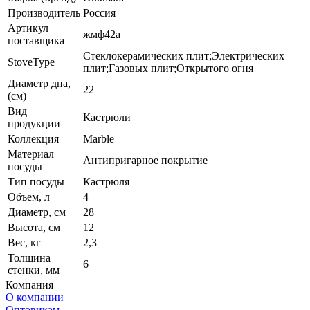
Производитель
Россия
Артикул
жмф42а
поставщика
Стеклокерамических плит;Электрических
StoveType
плит;Газовых плит;Открытого огня
Диаметр дна,
22
(см)
Вид
Кастрюли
продукции
Коллекция
Marble
Материал
Антипригарное покрытие
посуды
Тип посуды
Кастрюля
Объем, л
4
Диаметр, см
28
Высота, см
12
Вес, кг
2,3
Толщина
6
стенки, мм
Компания
О компании
Оптовикам