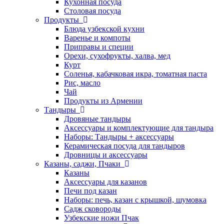
Кухонная посуда
Столовая посуда
Продукты
Блюда узбекской кухни
Варенье и компоты
Приправы и специи
Орехи, сухофрукты, халва, мед
Курт
Соленья, кабачковая икра, томатная паста
Рис, масло
Чай
Продукты из Армении
Тандыры
Дровяные тандыры
Аксессуары и комплектующие для тандыра
Наборы: Тандыры + аксессуары
Керамическая посуда для тандыров
Дровницы и аксессуары
Казаны, саджи, Пчаки
Казаны
Аксессуары для казанов
Печи под казан
Наборы: печь, казан с крышкой, шумовка
Садж сковороды
Узбекские ножи Пчак