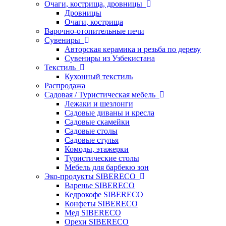
Очаги, кострища, дровницы
Дровницы
Очаги, кострища
Варочно-отопительные печи
Сувениры
Авторская керамика и резьба по дереву
Сувениры из Узбекистана
Текстиль
Кухонный текстиль
Распродажа
Садовая / Туристическая мебель
Лежаки и шезлонги
Садовые диваны и кресла
Садовые скамейки
Садовые столы
Садовые стулья
Комоды, этажерки
Туристические столы
Мебель для барбекю зон
Эко-продукты SIBERECO
Варенье SIBERECO
Кедрокофе SIBERECO
Конфеты SIBERECO
Мед SIBERECO
Орехи SIBERECO