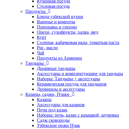
Кухонная посуда
Столовая посуда
Продукты
Блюда узбекской кухни
Варенье и компоты
Приправы и специи
Орехи, сухофрукты, халва, мед
Курт
Соленья, кабачковая икра, томатная паста
Рис, масло
Чай
Продукты из Армении
Тандыры
Дровяные тандыры
Аксессуары и комплектующие для тандыра
Наборы: Тандыры + аксессуары
Керамическая посуда для тандыров
Дровницы и аксессуары
Казаны, саджи, Пчаки
Казаны
Аксессуары для казанов
Печи под казан
Наборы: печь, казан с крышкой, шумовка
Садж сковороды
Узбекские ножи Пчак