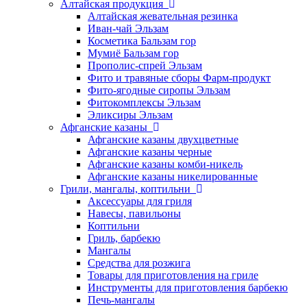
Алтайская продукция
Алтайская жевательная резинка
Иван-чай Эльзам
Косметика Бальзам гор
Мумиё Бальзам гор
Прополис-спрей Эльзам
Фито и травяные сборы Фарм-продукт
Фито-ягодные сиропы Эльзам
Фитокомплексы Эльзам
Эликсиры Эльзам
Афганские казаны
Афганские казаны двухцветные
Афганские казаны черные
Афганские казаны комби-никель
Афганские казаны никелированные
Грили, мангалы, коптильни
Аксессуары для гриля
Навесы, павильоны
Коптильни
Гриль, барбекю
Мангалы
Средства для розжига
Товары для приготовления на гриле
Инструменты для приготовления барбекю
Печь-мангалы