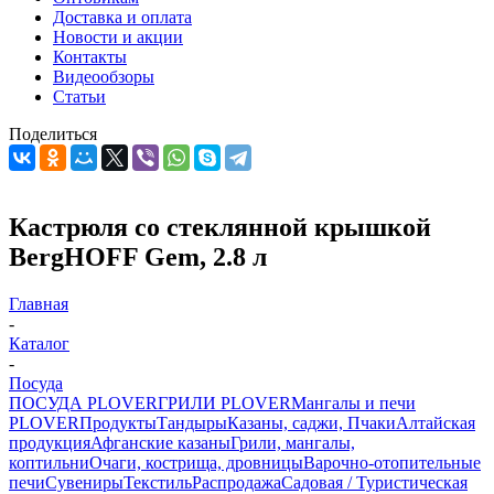
Доставка и оплата
Новости и акции
Контакты
Видеообзоры
Статьи
Поделиться
Кастрюля со стеклянной крышкой
BergHOFF Gem, 2.8 л
Главная
-
Каталог
-
Посуда
ПОСУДА PLOVER
ГРИЛИ PLOVER
Мангалы и печи
PLOVER
Продукты
Тандыры
Казаны, саджи, Пчаки
Алтайская
продукция
Афганские казаны
Грили, мангалы,
коптильни
Очаги, кострища, дровницы
Варочно-отопительные
печи
Сувениры
Текстиль
Распродажа
Садовая / Туристическая