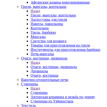
Афганские казаны никелированные
Грили, мангалы, коптильни
Назад
Грили, мангалы, коптильни
Аксессуары для гриля
Навесы, павильоны
Коптильни
Гриль, барбекю
Мангалы
Средства для розжига
Товары для приготовления на гриле
Инструменты для приготовления барбекю
Печь-мангалы
Очаги, кострища, дровницы
Назад
Очаги, кострища, дровницы
Дровницы
Очаги, кострища
Варочно-отопительные печи
Сувениры
Назад
Сувениры
Авторская керамика и резьба по дереву
Сувениры из Узбекистана
Текстиль