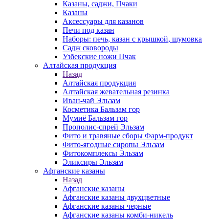
Казаны, саджи, Пчаки
Казаны
Аксессуары для казанов
Печи под казан
Наборы: печь, казан с крышкой, шумовка
Садж сковороды
Узбекские ножи Пчак
Алтайская продукция
Назад
Алтайская продукция
Алтайская жевательная резинка
Иван-чай Эльзам
Косметика Бальзам гор
Мумиё Бальзам гор
Прополис-спрей Эльзам
Фито и травяные сборы Фарм-продукт
Фито-ягодные сиропы Эльзам
Фитокомплексы Эльзам
Эликсиры Эльзам
Афганские казаны
Назад
Афганские казаны
Афганские казаны двухцветные
Афганские казаны черные
Афганские казаны комби-никель