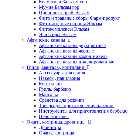
Косметика Бальзам гор
Мумиё Бальзам гор
Прополис-спрей Эльзам
Фито и травяные сборы Фарм-продукт
Фито-ягодные сиропы Эльзам
Фитокомплексы Эльзам
Эликсиры Эльзам
Афганские казаны
Афганские казаны двухцветные
Афганские казаны черные
Афганские казаны комби-никель
Афганские казаны никелированные
Грили, мангалы, коптильни
Аксессуары для гриля
Навесы, павильоны
Коптильни
Гриль, барбекю
Мангалы
Средства для розжига
Товары для приготовления на гриле
Инструменты для приготовления барбекю
Печь-мангалы
Очаги, кострища, дровницы
Дровницы
Очаги, кострища