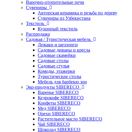
Варочно-отопительные печи
Сувениры
Авторская керамика и резьба по дереву
Сувениры из Узбекистана
Текстиль
Кухонный текстиль
Распродажа
Садовая / Туристическая мебель
Лежаки и шезлонги
Садовые диваны и кресла
Садовые скамейки
Садовые столы
Садовые стулья
Комоды, этажерки
Туристические столы
Мебель для барбекю зон
Эко-продукты SIBERECO
Варенье SIBERECO
Кедрокофе SIBERECO
Конфеты SIBERECO
Мед SIBERECO
Орехи SIBERECO
Растительное масло SIBERECO
Чай SIBERECO
Шоколад SIBERECO