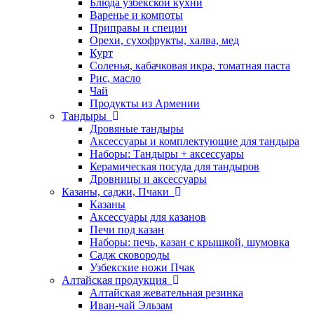
Блюда узбекской кухни
Варенье и компоты
Приправы и специи
Орехи, сухофрукты, халва, мед
Курт
Соленья, кабачковая икра, томатная паста
Рис, масло
Чай
Продукты из Армении
Тандыры
Дровяные тандыры
Аксессуары и комплектующие для тандыра
Наборы: Тандыры + аксессуары
Керамическая посуда для тандыров
Дровницы и аксессуары
Казаны, саджи, Пчаки
Казаны
Аксессуары для казанов
Печи под казан
Наборы: печь, казан с крышкой, шумовка
Садж сковороды
Узбекские ножи Пчак
Алтайская продукция
Алтайская жевательная резинка
Иван-чай Эльзам