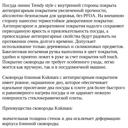
Посуда линии Trendy style с внутренней стороны покрыта
антипригарным покрытием увеличенной прочности,
абсолютно безопасным для здоровья, без PFOA. На внешнюю
сторону нанесено термостойкое декоративное покрытие.
Антипригарное и декоративное покрытия надолго сохраняют
первозданную яркость и привлекательность посуды, а
превосходные антипригарные свойства будут радовать на
протяжении очень долгого времени. Допускает
использование только деревянных и силиконовых предметов.
Бакелитовая несъемная ручка выполнена в цвет покрытия,
удобно и приятно лежит в руке за счет покрытия soft touch.
Покрытие сковороды не требует особенного ухода, легко
моется как вручную, так и в посудомоечной машине.
Сковорода блинная Kukmara с антипригарным покрытием
имеет ровное, окрашенное дно, которое обеспечивает
идеальное прилегание дна посуды к плите для более быстрого
и равномерного нагрева посуды и не царапает нежную
поверхность стеклокерамической плиты.
Преимущества сковороды Kukmara:
значительная толщина стенок и дна исключает деформацию
корпуса блинной сковороды;