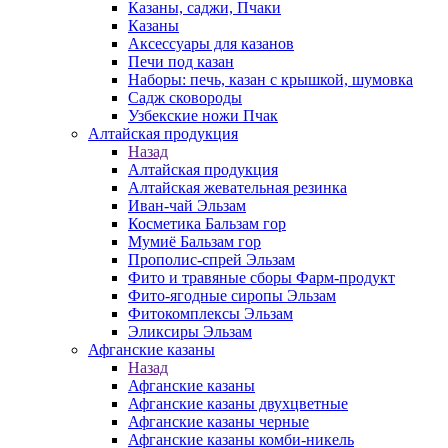
Казаны, саджи, Пчаки
Казаны
Аксессуары для казанов
Печи под казан
Наборы: печь, казан с крышкой, шумовка
Садж сковороды
Узбекские ножи Пчак
Алтайская продукция
Назад
Алтайская продукция
Алтайская жевательная резинка
Иван-чай Эльзам
Косметика Бальзам гор
Мумиё Бальзам гор
Прополис-спрей Эльзам
Фито и травяные сборы Фарм-продукт
Фито-ягодные сиропы Эльзам
Фитокомплексы Эльзам
Эликсиры Эльзам
Афганские казаны
Назад
Афганские казаны
Афганские казаны двухцветные
Афганские казаны черные
Афганские казаны комби-никель