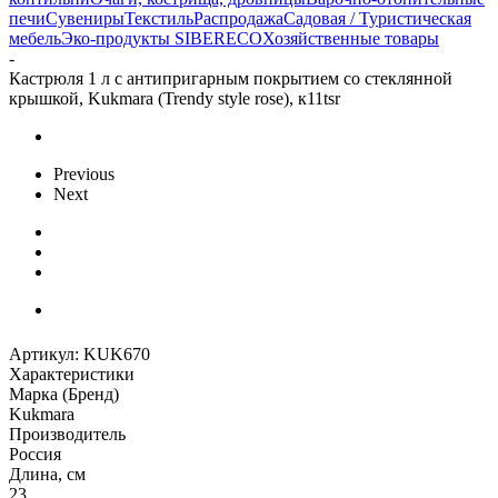
печи
Сувениры
Текстиль
Распродажа
Садовая / Туристическая
мебель
Эко-продукты SIBERECO
Хозяйственные товары
-
Кастрюля 1 л с антипригарным покрытием со стеклянной
крышкой, Kukmara (Trendy style rose), к11tsr
Previous
Next
Артикул:
KUK670
Характеристики
Марка (Бренд)
Kukmara
Производитель
Россия
Длина, см
23