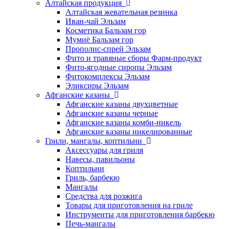
Алтайская продукция
Алтайская жевательная резинка
Иван-чай Эльзам
Косметика Бальзам гор
Мумиё Бальзам гор
Прополис-спрей Эльзам
Фито и травяные сборы Фарм-продукт
Фито-ягодные сиропы Эльзам
Фитокомплексы Эльзам
Эликсиры Эльзам
Афганские казаны
Афганские казаны двухцветные
Афганские казаны черные
Афганские казаны комби-никель
Афганские казаны никелированные
Грили, мангалы, коптильни
Аксессуары для гриля
Навесы, павильоны
Коптильни
Гриль, барбекю
Мангалы
Средства для розжига
Товары для приготовления на гриле
Инструменты для приготовления барбекю
Печь-мангалы