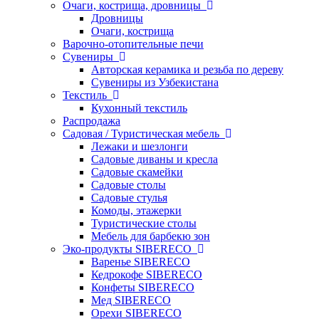
Очаги, кострища, дровницы
Дровницы
Очаги, кострища
Варочно-отопительные печи
Сувениры
Авторская керамика и резьба по дереву
Сувениры из Узбекистана
Текстиль
Кухонный текстиль
Распродажа
Садовая / Туристическая мебель
Лежаки и шезлонги
Садовые диваны и кресла
Садовые скамейки
Садовые столы
Садовые стулья
Комоды, этажерки
Туристические столы
Мебель для барбекю зон
Эко-продукты SIBERECO
Варенье SIBERECO
Кедрокофе SIBERECO
Конфеты SIBERECO
Мед SIBERECO
Орехи SIBERECO