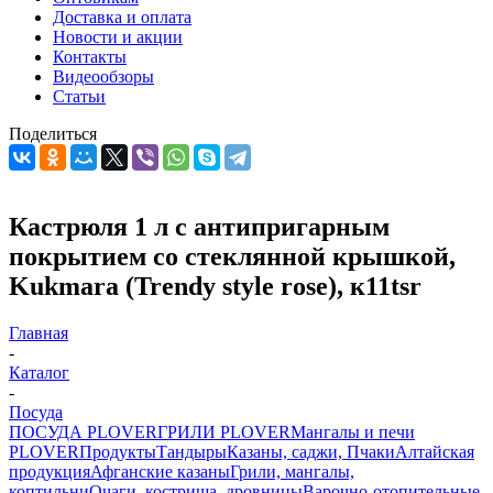
Доставка и оплата
Новости и акции
Контакты
Видеообзоры
Статьи
Поделиться
Кастрюля 1 л с антипригарным
покрытием со стеклянной крышкой,
Kukmara (Trendy style rose), к11tsr
Главная
-
Каталог
-
Посуда
ПОСУДА PLOVER
ГРИЛИ PLOVER
Мангалы и печи
PLOVER
Продукты
Тандыры
Казаны, саджи, Пчаки
Алтайская
продукция
Афганские казаны
Грили, мангалы,
коптильни
Очаги, кострища, дровницы
Варочно-отопительные