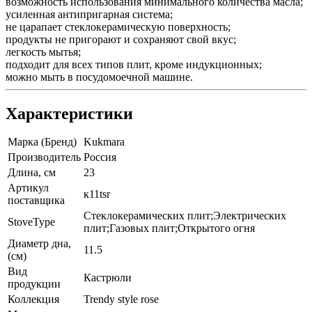
возможность использования минимального количества масла;
усиленная антипригарная система;
не царапает стеклокерамическую поверхность;
продукты не пригорают и сохраняют свой вкус;
легкость мытья;
подходит для всех типов плит, кроме индукционных;
можно мыть в посудомоечной машине.
Характеристики
Марка (Бренд)
Kukmara
Производитель
Россия
Длина, см
23
Артикул
к11tsr
поставщика
Стеклокерамических плит;Электрических
StoveType
плит;Газовых плит;Открытого огня
Диаметр дна,
11.5
(см)
Вид
Кастрюли
продукции
Коллекция
Trendy style rose