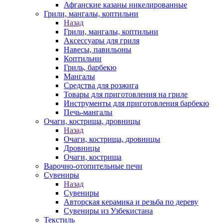
Афганские казаны никелированные
Грили, мангалы, коптильни
Назад
Грили, мангалы, коптильни
Аксессуары для гриля
Навесы, павильоны
Коптильни
Гриль, барбекю
Мангалы
Средства для розжига
Товары для приготовления на гриле
Инструменты для приготовления барбекю
Печь-мангалы
Очаги, кострища, дровницы
Назад
Очаги, кострища, дровницы
Дровницы
Очаги, кострища
Варочно-отопительные печи
Сувениры
Назад
Сувениры
Авторская керамика и резьба по дереву
Сувениры из Узбекистана
Текстиль