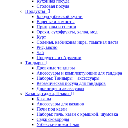
Кухонная посуда
Столовая посуда
Продукты
Блюда узбекской кухни
Варенье и компоты
Приправы и специи
Орехи, сухофрукты, халва, мед
Курт
Соленья, кабачковая икра, томатная паста
Рис, масло
Чай
Продукты из Армении
Тандыры
Дровяные тандыры
Аксессуары и комплектующие для тандыра
Наборы: Тандыры + аксессуары
Керамическая посуда для тандыров
Дровницы и аксессуары
Казаны, саджи, Пчаки
Казаны
Аксессуары для казанов
Печи под казан
Наборы: печь, казан с крышкой, шумовка
Садж сковороды
Узбекские ножи Пчак