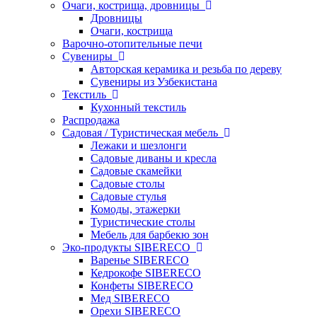
Очаги, кострища, дровницы
Дровницы
Очаги, кострища
Варочно-отопительные печи
Сувениры
Авторская керамика и резьба по дереву
Сувениры из Узбекистана
Текстиль
Кухонный текстиль
Распродажа
Садовая / Туристическая мебель
Лежаки и шезлонги
Садовые диваны и кресла
Садовые скамейки
Садовые столы
Садовые стулья
Комоды, этажерки
Туристические столы
Мебель для барбекю зон
Эко-продукты SIBERECO
Варенье SIBERECO
Кедрокофе SIBERECO
Конфеты SIBERECO
Мед SIBERECO
Орехи SIBERECO