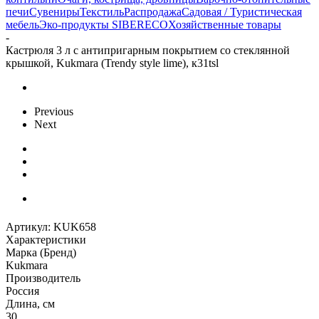
печи
Сувениры
Текстиль
Распродажа
Садовая / Туристическая
мебель
Эко-продукты SIBERECO
Хозяйственные товары
-
Кастрюля 3 л с антипригарным покрытием со стеклянной
крышкой, Kukmara (Trendy style lime), к31tsl
Previous
Next
Артикул:
KUK658
Характеристики
Марка (Бренд)
Kukmara
Производитель
Россия
Длина, см
30