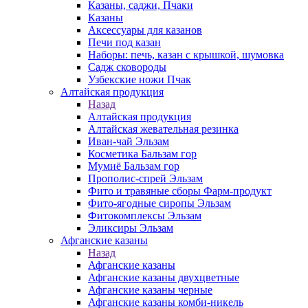
Казаны, саджи, Пчаки
Казаны
Аксессуары для казанов
Печи под казан
Наборы: печь, казан с крышкой, шумовка
Садж сковороды
Узбекские ножи Пчак
Алтайская продукция
Назад
Алтайская продукция
Алтайская жевательная резинка
Иван-чай Эльзам
Косметика Бальзам гор
Мумиё Бальзам гор
Прополис-спрей Эльзам
Фито и травяные сборы Фарм-продукт
Фито-ягодные сиропы Эльзам
Фитокомплексы Эльзам
Эликсиры Эльзам
Афганские казаны
Назад
Афганские казаны
Афганские казаны двухцветные
Афганские казаны черные
Афганские казаны комби-никель