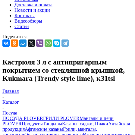
Доставка и оплата
Новости и акции
Контакты
Видеообзоры
Статьи
Поделиться
Кастрюля 3 л с антипригарным
покрытием со стеклянной крышкой,
Kukmara (Trendy style lime), к31tsl
Главная
-
Каталог
-
Посуда
ПОСУДА PLOVER
ГРИЛИ PLOVER
Мангалы и печи
PLOVER
Продукты
Тандыры
Казаны, саджи, Пчаки
Алтайская
продукция
Афганские казаны
Грили, мангалы,
коптильни
Очаги, кострища, дровницы
Варочно-отопительные