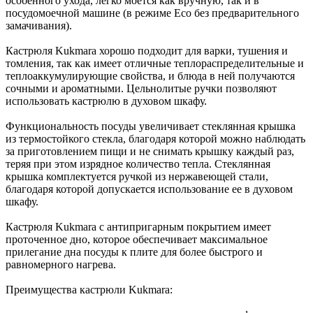
особенного ухода, легко моется как вручную, так и в
посудомоечной машине (в режиме Eco без предварительного
замачивания).
Кастрюля Kukmara хорошо подходит для варки, тушения и
томления, так как имеет отличные теплораспределительные и
теплоаккумулирующие свойства, и блюда в ней получаются
сочными и ароматными. Цельнолитые ручки позволяют
использовать кастрюлю в духовом шкафу.
Функциональность посуды увеличивает стеклянная крышка
из термостойкого стекла, благодаря которой можно наблюдать
за приготовлением пищи и не снимать крышку каждый раз,
теряя при этом изрядное количество тепла. Стеклянная
крышка комплектуется ручкой из нержавеющей стали,
благодаря которой допускается использование ее в духовом
шкафу.
Кастрюля Kukmara с антипригарным покрытием имеет
проточенное дно, которое обеспечивает максимальное
прилегание дна посуды к плите для более быстрого и
равномерного нагрева.
Преимущества кастрюли Kukmara: