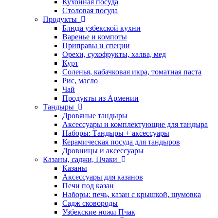
Кухонная посуда
Столовая посуда
Продукты
Блюда узбекской кухни
Варенье и компоты
Приправы и специи
Орехи, сухофрукты, халва, мед
Курт
Соленья, кабачковая икра, томатная паста
Рис, масло
Чай
Продукты из Армении
Тандыры
Дровяные тандыры
Аксессуары и комплектующие для тандыра
Наборы: Тандыры + аксессуары
Керамическая посуда для тандыров
Дровницы и аксессуары
Казаны, саджи, Пчаки
Казаны
Аксессуары для казанов
Печи под казан
Наборы: печь, казан с крышкой, шумовка
Садж сковороды
Узбекские ножи Пчак