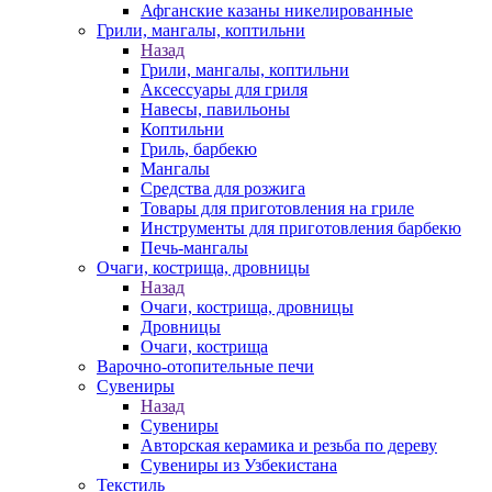
Афганские казаны никелированные
Грили, мангалы, коптильни
Назад
Грили, мангалы, коптильни
Аксессуары для гриля
Навесы, павильоны
Коптильни
Гриль, барбекю
Мангалы
Средства для розжига
Товары для приготовления на гриле
Инструменты для приготовления барбекю
Печь-мангалы
Очаги, кострища, дровницы
Назад
Очаги, кострища, дровницы
Дровницы
Очаги, кострища
Варочно-отопительные печи
Сувениры
Назад
Сувениры
Авторская керамика и резьба по дереву
Сувениры из Узбекистана
Текстиль