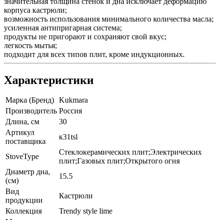
значительная толщина стенок и дна исключает деформацию
корпуса кастрюли;
возможность использования минимального количества масла;
усиленная антипригарная система;
продукты не пригорают и сохраняют свой вкус;
легкость мытья;
подходит для всех типов плит, кроме индукционных.
Характеристики
Марка (Бренд)
Kukmara
Производитель
Россия
Длина, см
30
Артикул
к31tsl
поставщика
Стеклокерамических плит;Электрических
StoveType
плит;Газовых плит;Открытого огня
Диаметр дна,
15.5
(см)
Вид
Кастрюли
продукции
Коллекция
Trendy style lime