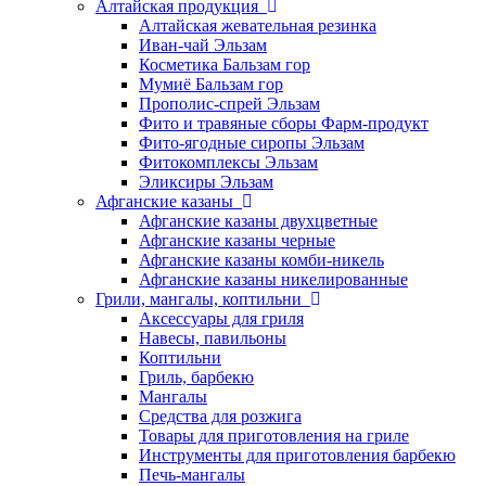
Алтайская продукция
Алтайская жевательная резинка
Иван-чай Эльзам
Косметика Бальзам гор
Мумиё Бальзам гор
Прополис-спрей Эльзам
Фито и травяные сборы Фарм-продукт
Фито-ягодные сиропы Эльзам
Фитокомплексы Эльзам
Эликсиры Эльзам
Афганские казаны
Афганские казаны двухцветные
Афганские казаны черные
Афганские казаны комби-никель
Афганские казаны никелированные
Грили, мангалы, коптильни
Аксессуары для гриля
Навесы, павильоны
Коптильни
Гриль, барбекю
Мангалы
Средства для розжига
Товары для приготовления на гриле
Инструменты для приготовления барбекю
Печь-мангалы