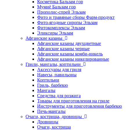
Косметика Бальзам гор
Мумиё Бальзам гор
Прополис-спрей Эльзам
Фито и травяные сборы Фарм-продукт
Фито-ягодные сиропы Эльзам
Фитокомплексы Эльзам
Эликсиры Эльзам
Афганские казаны
Афганские казаны двухцветные
Афганские казаны черные
Афганские казаны комби-никель
Афганские казаны никелированные
Грили, мангалы, коптильни
Аксессуары для гриля
Навесы, павильоны
Коптильни
Гриль, барбекю
Мангалы
Средства для розжига
Товары для приготовления на гриле
Инструменты для приготовления барбекю
Печь-мангалы
Очаги, кострища, дровницы
Дровницы
Очаги, кострища