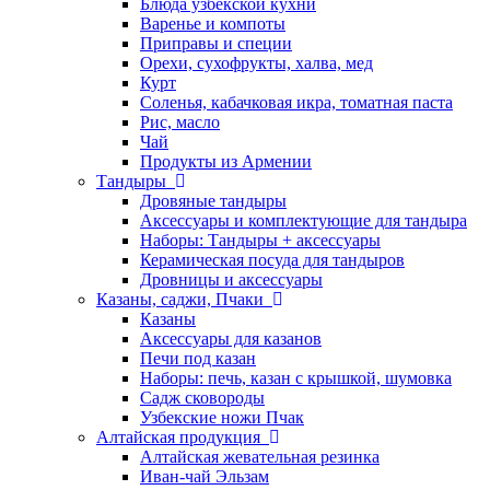
Блюда узбекской кухни
Варенье и компоты
Приправы и специи
Орехи, сухофрукты, халва, мед
Курт
Соленья, кабачковая икра, томатная паста
Рис, масло
Чай
Продукты из Армении
Тандыры
Дровяные тандыры
Аксессуары и комплектующие для тандыра
Наборы: Тандыры + аксессуары
Керамическая посуда для тандыров
Дровницы и аксессуары
Казаны, саджи, Пчаки
Казаны
Аксессуары для казанов
Печи под казан
Наборы: печь, казан с крышкой, шумовка
Садж сковороды
Узбекские ножи Пчак
Алтайская продукция
Алтайская жевательная резинка
Иван-чай Эльзам