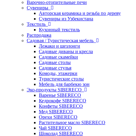
Варочно-отопительные печи
Сувениры
Авторская керамика и резьба по дереву
Сувениры из Узбекистана
Текстиль
Кухонный текстиль
Распродажа
Садовая / Туристическая мебель
Лежаки и шезлонги
Садовые диваны и кресла
Садовые скамейки
Садовые столы
Садовые стулья
Комоды, этажерки
Туристические столы
Мебель для барбекю зон
Эко-продукты SIBERECO
Варенье SIBERECO
Кедрокофе SIBERECO
Конфеты SIBERECO
Мед SIBERECO
Орехи SIBERECO
Растительное масло SIBERECO
Чай SIBERECO
Шоколад SIBERECO