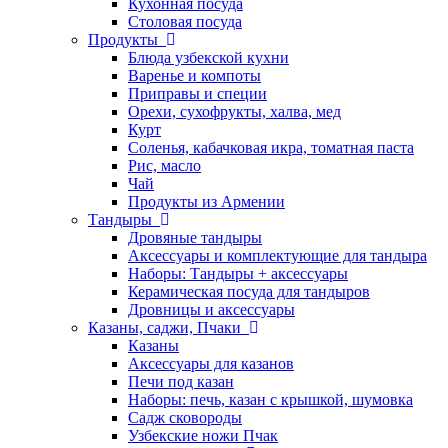
Кухонная посуда
Столовая посуда
Продукты
Блюда узбекской кухни
Варенье и компоты
Приправы и специи
Орехи, сухофрукты, халва, мед
Курт
Соленья, кабачковая икра, томатная паста
Рис, масло
Чай
Продукты из Армении
Тандыры
Дровяные тандыры
Аксессуары и комплектующие для тандыра
Наборы: Тандыры + аксессуары
Керамическая посуда для тандыров
Дровницы и аксессуары
Казаны, саджи, Пчаки
Казаны
Аксессуары для казанов
Печи под казан
Наборы: печь, казан с крышкой, шумовка
Садж сковороды
Узбекские ножи Пчак