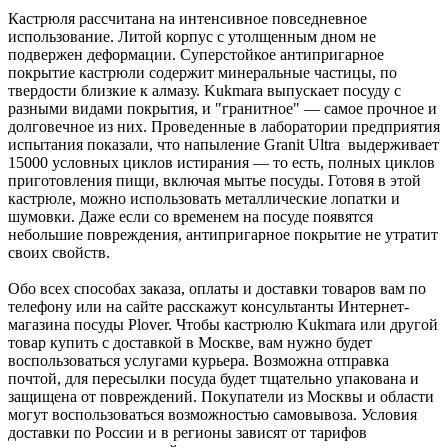
Кастрюля рассчитана на интенсивное повседневное
использование. Литой корпус с утолщенным дном не
подвержен деформации. Суперстойкое антипригарное
покрытие кастрюли содержит минеральные частицы, по
твердости близкие к алмазу. Kukmara выпускает посуду с
разными видами покрытия, и "гранитное" — самое прочное и
долговечное из них. Проведенные в лаборатории предприятия
испытания показали, что напыление Granit Ultra выдерживает
15000 условных циклов истирания — то есть, полных циклов
приготовления пищи, включая мытье посуды. Готовя в этой
кастрюле, можно использовать металлические лопатки и
шумовки. Даже если со временем на посуде появятся
небольшие повреждения, антипригарное покрытие не утратит
своих свойств.
Обо всех способах заказа, оплаты и доставки товаров вам по
телефону или на сайте расскажут консультанты Интернет-
магазина посуды Plover. Чтобы кастрюлю Kukmara или другой
товар купить с доставкой в Москве, вам нужно будет
воспользоваться услугами курьера. Возможна отправка
почтой, для пересылки посуда будет тщательно упакована и
защищена от повреждений. Покупатели из Москвы и области
могут воспользоваться возможностью самовывоза. Условия
доставки по России и в регионы зависят от тарифов