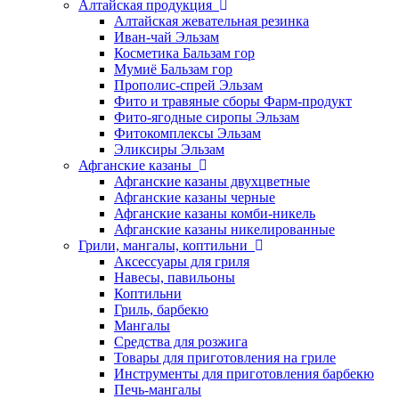
Алтайская продукция
Алтайская жевательная резинка
Иван-чай Эльзам
Косметика Бальзам гор
Мумиё Бальзам гор
Прополис-спрей Эльзам
Фито и травяные сборы Фарм-продукт
Фито-ягодные сиропы Эльзам
Фитокомплексы Эльзам
Эликсиры Эльзам
Афганские казаны
Афганские казаны двухцветные
Афганские казаны черные
Афганские казаны комби-никель
Афганские казаны никелированные
Грили, мангалы, коптильни
Аксессуары для гриля
Навесы, павильоны
Коптильни
Гриль, барбекю
Мангалы
Средства для розжига
Товары для приготовления на гриле
Инструменты для приготовления барбекю
Печь-мангалы