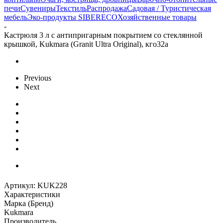
печи
Сувениры
Текстиль
Распродажа
Садовая / Туристическая
мебель
Эко-продукты SIBERECO
Хозяйственные товары
-
Кастрюля 3 л с антипригарным покрытием со стеклянной
крышкой, Kukmara (Granit Ultra Original), кго32а
Previous
Next
Артикул:
KUK228
Характеристики
Марка (Бренд)
Kukmara
Производитель