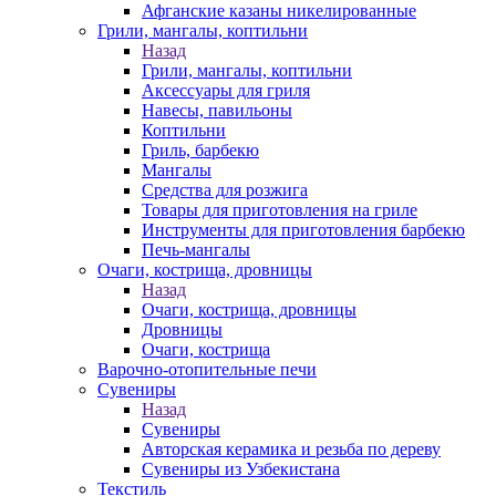
Афганские казаны никелированные
Грили, мангалы, коптильни
Назад
Грили, мангалы, коптильни
Аксессуары для гриля
Навесы, павильоны
Коптильни
Гриль, барбекю
Мангалы
Средства для розжига
Товары для приготовления на гриле
Инструменты для приготовления барбекю
Печь-мангалы
Очаги, кострища, дровницы
Назад
Очаги, кострища, дровницы
Дровницы
Очаги, кострища
Варочно-отопительные печи
Сувениры
Назад
Сувениры
Авторская керамика и резьба по дереву
Сувениры из Узбекистана
Текстиль