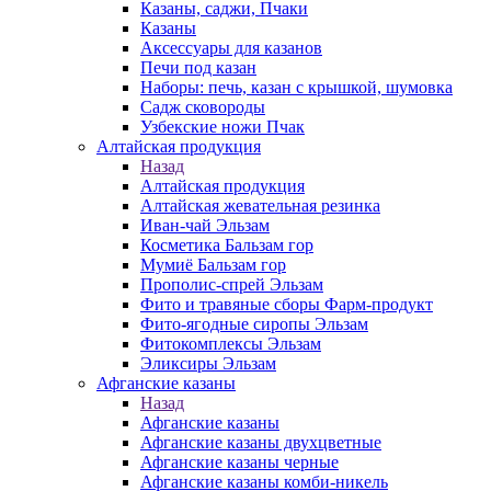
Казаны, саджи, Пчаки
Казаны
Аксессуары для казанов
Печи под казан
Наборы: печь, казан с крышкой, шумовка
Садж сковороды
Узбекские ножи Пчак
Алтайская продукция
Назад
Алтайская продукция
Алтайская жевательная резинка
Иван-чай Эльзам
Косметика Бальзам гор
Мумиё Бальзам гор
Прополис-спрей Эльзам
Фито и травяные сборы Фарм-продукт
Фито-ягодные сиропы Эльзам
Фитокомплексы Эльзам
Эликсиры Эльзам
Афганские казаны
Назад
Афганские казаны
Афганские казаны двухцветные
Афганские казаны черные
Афганские казаны комби-никель