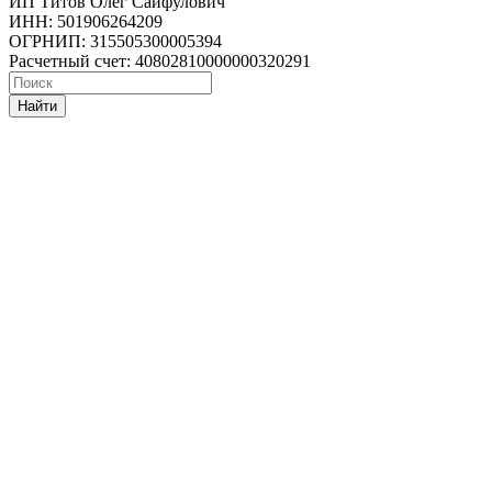
ИП Титов Олег Сайфулович
ИНН: 501906264209
ОГРНИП: 315505300005394
Расчетный счет: 40802810000000320291
Найти