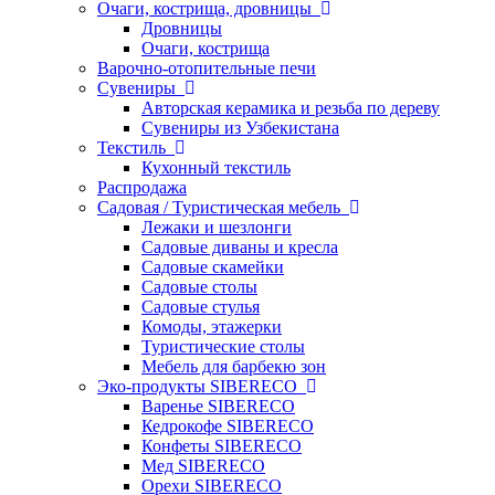
Очаги, кострища, дровницы
Дровницы
Очаги, кострища
Варочно-отопительные печи
Сувениры
Авторская керамика и резьба по дереву
Сувениры из Узбекистана
Текстиль
Кухонный текстиль
Распродажа
Садовая / Туристическая мебель
Лежаки и шезлонги
Садовые диваны и кресла
Садовые скамейки
Садовые столы
Садовые стулья
Комоды, этажерки
Туристические столы
Мебель для барбекю зон
Эко-продукты SIBERECO
Варенье SIBERECO
Кедрокофе SIBERECO
Конфеты SIBERECO
Мед SIBERECO
Орехи SIBERECO