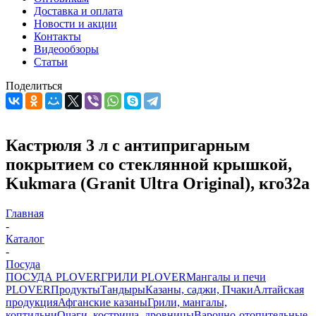
Доставка и оплата
Новости и акции
Контакты
Видеообзоры
Статьи
Поделиться
Кастрюля 3 л с антипригарным
покрытием со стеклянной крышкой,
Kukmara (Granit Ultra Original), кго32а
Главная
-
Каталог
-
Посуда
ПОСУДА PLOVER
ГРИЛИ PLOVER
Мангалы и печи
PLOVER
Продукты
Тандыры
Казаны, саджи, Пчаки
Алтайская
продукция
Афганские казаны
Грили, мангалы,
коптильни
Очаги, кострища, дровницы
Варочно-отопительные