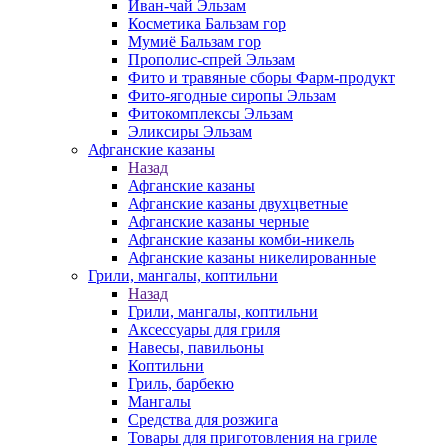
Иван-чай Эльзам
Косметика Бальзам гор
Мумиё Бальзам гор
Прополис-спрей Эльзам
Фито и травяные сборы Фарм-продукт
Фито-ягодные сиропы Эльзам
Фитокомплексы Эльзам
Эликсиры Эльзам
Афганские казаны
Назад
Афганские казаны
Афганские казаны двухцветные
Афганские казаны черные
Афганские казаны комби-никель
Афганские казаны никелированные
Грили, мангалы, коптильни
Назад
Грили, мангалы, коптильни
Аксессуары для гриля
Навесы, павильоны
Коптильни
Гриль, барбекю
Мангалы
Средства для розжига
Товары для приготовления на гриле