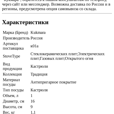
через сайт или мессенджер. Возможна доставка по России и в
регионы, предусмотрена опция самовывоза со склада.
Характеристики
Марка (Бренд)
Kukmara
Производитель
Россия
Артикул
к01а
поставщика
Стеклокерамических плит;Электрических
StoveType
плит;Газовых плит;Открытого огня
Вид
Кастрюли
продукции
Коллекция
Традиция
Материал
Антипригарное покрытие
посуды
Тип посуды
Кастрюля
Объем, л
1
Диаметр, см
16
Высота, см
9
Вес, кг
1,1