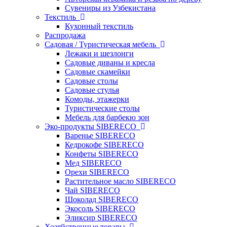
Сувениры из Узбекистана
Текстиль
Кухонный текстиль
Распродажа
Садовая / Туристическая мебель
Лежаки и шезлонги
Садовые диваны и кресла
Садовые скамейки
Садовые столы
Садовые стулья
Комоды, этажерки
Туристические столы
Мебель для барбекю зон
Эко-продукты SIBERECO
Варенье SIBERECO
Кедрокофе SIBERECO
Конфеты SIBERECO
Мед SIBERECO
Орехи SIBERECO
Растительное масло SIBERECO
Чай SIBERECO
Шоколад SIBERECO
Экосоль SIBERECO
Эликсир SIBERECO
Хозяйственные товары