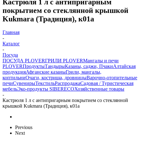
Кастрюля 1 л с антипригарным
покрытием со стеклянной крышкой
Kukmara (Традиция), к01а
Главная
-
Каталог
-
Посуда
ПОСУДА PLOVER
ГРИЛИ PLOVER
Мангалы и печи
PLOVER
Продукты
Тандыры
Казаны, саджи, Пчаки
Алтайская
продукция
Афганские казаны
Грили, мангалы,
коптильни
Очаги, кострища, дровницы
Варочно-отопительные
печи
Сувениры
Текстиль
Распродажа
Садовая / Туристическая
мебель
Эко-продукты SIBERECO
Хозяйственные товары
-
Кастрюля 1 л с антипригарным покрытием со стеклянной
крышкой Kukmara (Традиция), к01а
Previous
Next