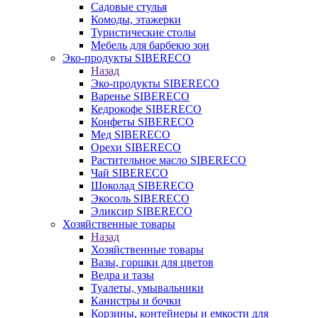
Садовые стулья
Комоды, этажерки
Туристические столы
Мебель для барбекю зон
Эко-продукты SIBERECO
Назад
Эко-продукты SIBERECO
Варенье SIBERECO
Кедрокофе SIBERECO
Конфеты SIBERECO
Мед SIBERECO
Орехи SIBERECO
Растительное масло SIBERECO
Чай SIBERECO
Шоколад SIBERECO
Экосоль SIBERECO
Эликсир SIBERECO
Хозяйственные товары
Назад
Хозяйственные товары
Вазы, горшки для цветов
Ведра и тазы
Туалеты, умывальники
Канистры и бочки
Корзины, контейнеры и емкости для