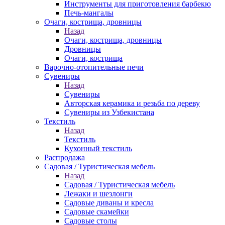
Инструменты для приготовления барбекю
Печь-мангалы
Очаги, кострища, дровницы
Назад
Очаги, кострища, дровницы
Дровницы
Очаги, кострища
Варочно-отопительные печи
Сувениры
Назад
Сувениры
Авторская керамика и резьба по дереву
Сувениры из Узбекистана
Текстиль
Назад
Текстиль
Кухонный текстиль
Распродажа
Садовая / Туристическая мебель
Назад
Садовая / Туристическая мебель
Лежаки и шезлонги
Садовые диваны и кресла
Садовые скамейки
Садовые столы