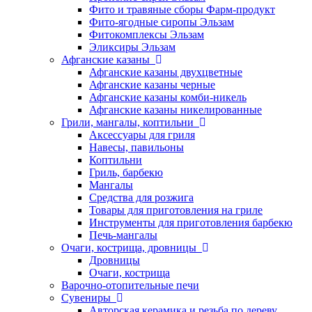
Фито и травяные сборы Фарм-продукт
Фито-ягодные сиропы Эльзам
Фитокомплексы Эльзам
Эликсиры Эльзам
Афганские казаны
Афганские казаны двухцветные
Афганские казаны черные
Афганские казаны комби-никель
Афганские казаны никелированные
Грили, мангалы, коптильни
Аксессуары для гриля
Навесы, павильоны
Коптильни
Гриль, барбекю
Мангалы
Средства для розжига
Товары для приготовления на гриле
Инструменты для приготовления барбекю
Печь-мангалы
Очаги, кострища, дровницы
Дровницы
Очаги, кострища
Варочно-отопительные печи
Сувениры
Авторская керамика и резьба по дереву