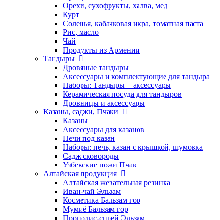
Орехи, сухофрукты, халва, мед
Курт
Соленья, кабачковая икра, томатная паста
Рис, масло
Чай
Продукты из Армении
Тандыры
Дровяные тандыры
Аксессуары и комплектующие для тандыра
Наборы: Тандыры + аксессуары
Керамическая посуда для тандыров
Дровницы и аксессуары
Казаны, саджи, Пчаки
Казаны
Аксессуары для казанов
Печи под казан
Наборы: печь, казан с крышкой, шумовка
Садж сковороды
Узбекские ножи Пчак
Алтайская продукция
Алтайская жевательная резинка
Иван-чай Эльзам
Косметика Бальзам гор
Мумиё Бальзам гор
Прополис-спрей Эльзам