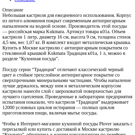
Описание
Небольшая кастрюля для ежедневного использования. Корпус
из литого алюминия покрыт современным антипригарным
напылением на водной основе. Производитель этой посуды
— российская марка Kukmara. Артикул товара к01а. Объем
кастрюли 1 литр, диаметр 16 см, высота 9 см, толщина стенок
4,5 мм, вес 1,07 кг. В комплект входит металлическая крышка.
Купить в Москве кастрюлю с антипригарным покрытием со
стеклянной крышкой Kukmara Традиция к01а, 1 л, можно в
разделе “Кухонная посуда”.
Посуду серии “Традиция” отличают классический черный
цвет и стойкое трехслойное антипригарное покрытие со
сверхпрочными минеральными частицами. Чтобы напыление
лучше держалось, между ним и металлическим корпусом
кастрюли нанесён слой с шероховатой поверхностью для
лучшего сцепления. Проведенные в лаборатории предприятия
испытания показали, что кастрюля “Традиция” выдерживает
12000 условных циклов истирания — полных циклов
приготовления пищи, включая мытье посуды.
Чтобы в Интернет-магазине кухонной посуды Plover заказать с
пересылкой или купить с доставкой в Москве кастрюлю
“Кукмара”, обратитесь к нашим консультантам по телефону,