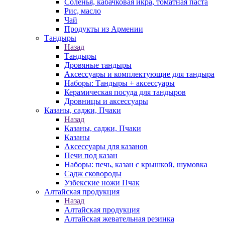
Соленья, кабачковая икра, томатная паста
Рис, масло
Чай
Продукты из Армении
Тандыры
Назад
Тандыры
Дровяные тандыры
Аксессуары и комплектующие для тандыра
Наборы: Тандыры + аксессуары
Керамическая посуда для тандыров
Дровницы и аксессуары
Казаны, саджи, Пчаки
Назад
Казаны, саджи, Пчаки
Казаны
Аксессуары для казанов
Печи под казан
Наборы: печь, казан с крышкой, шумовка
Садж сковороды
Узбекские ножи Пчак
Алтайская продукция
Назад
Алтайская продукция
Алтайская жевательная резинка