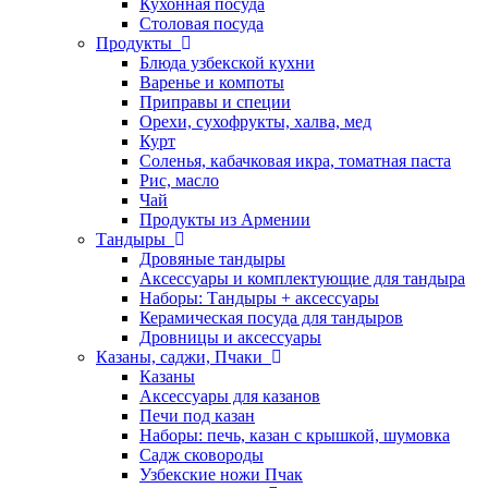
Кухонная посуда
Столовая посуда
Продукты
Блюда узбекской кухни
Варенье и компоты
Приправы и специи
Орехи, сухофрукты, халва, мед
Курт
Соленья, кабачковая икра, томатная паста
Рис, масло
Чай
Продукты из Армении
Тандыры
Дровяные тандыры
Аксессуары и комплектующие для тандыра
Наборы: Тандыры + аксессуары
Керамическая посуда для тандыров
Дровницы и аксессуары
Казаны, саджи, Пчаки
Казаны
Аксессуары для казанов
Печи под казан
Наборы: печь, казан с крышкой, шумовка
Садж сковороды
Узбекские ножи Пчак