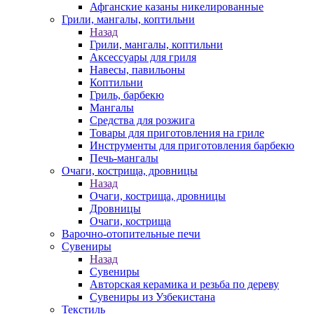
Афганские казаны никелированные
Грили, мангалы, коптильни
Назад
Грили, мангалы, коптильни
Аксессуары для гриля
Навесы, павильоны
Коптильни
Гриль, барбекю
Мангалы
Средства для розжига
Товары для приготовления на гриле
Инструменты для приготовления барбекю
Печь-мангалы
Очаги, кострища, дровницы
Назад
Очаги, кострища, дровницы
Дровницы
Очаги, кострища
Варочно-отопительные печи
Сувениры
Назад
Сувениры
Авторская керамика и резьба по дереву
Сувениры из Узбекистана
Текстиль