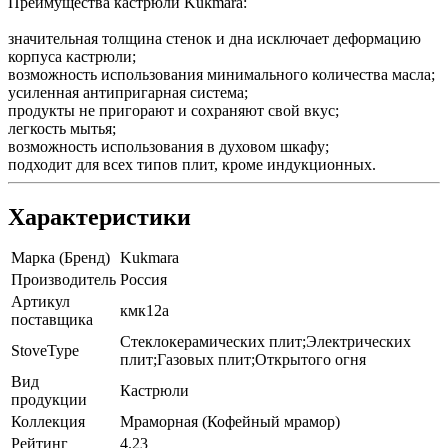
Преимущества кастрюли Kukmara:
значительная толщина стенок и дна исключает деформацию
корпуса кастрюли;
возможность использования минимального количества масла;
усиленная антипригарная система;
продукты не пригорают и сохраняют свой вкус;
легкость мытья;
возможность использования в духовом шкафу;
подходит для всех типов плит, кроме индукционных.
Характеристики
Марка (Бренд)
Kukmara
Производитель
Россия
Артикул
кмк12а
поставщика
Стеклокерамических плит;Электрических
StoveType
плит;Газовых плит;Открытого огня
Вид
Кастрюли
продукции
Коллекция
Мраморная (Кофейный мрамор)
Рейтинг
4.23