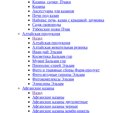
Казаны, саджи, Пчаки
Казаны
Аксессуары для казанов
Печи под казан
Наборы: печь, казан с крышкой, шумовка
Садж сковороды
Узбекские ножи Пчак
Алтайская продукция
Назад
Алтайская продукция
Алтайская жевательная резинка
Иван-чай Эльзам
Косметика Бальзам гор
Мумиё Бальзам гор
Прополис-спрей Эльзам
Фито и травяные сборы Фарм-продукт
Фито-ягодные сиропы Эльзам
Фитокомплексы Эльзам
Эликсиры Эльзам
Афганские казаны
Назад
Афганские казаны
Афганские казаны двухцветные
Афганские казаны черные
Афганские казаны комби-никель