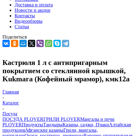
Доставка и оплата
Новости и акции
Контакты
Видеообзоры
Статьи
Поделиться
Кастрюля 1 л с антипригарным
покрытием со стеклянной крышкой,
Kukmara (Кофейный мрамор), кмк12а
Главная
-
Каталог
-
Посуда
ПОСУДА PLOVER
ГРИЛИ PLOVER
Мангалы и печи
PLOVER
Продукты
Тандыры
Казаны, саджи, Пчаки
Алтайская
продукция
Афганские казаны
Грили, мангалы,
коптильни
Очаги, кострища, дровницы
Варочно-отопительные