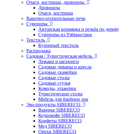
Очаги, кострища, дровницы
Дровницы
Очаги, кострища
Варочно-отопительные печи
Сувениры
Авторская керамика и резьба по дереву
Сувениры из Узбекистана
Текстиль
Кухонный текстиль
Распродажа
Садовая / Туристическая мебель
Лежаки и шезлонги
Садовые диваны и кресла
Садовые скамейки
Садовые столы
Садовые стулья
Комоды, этажерки
Туристические столы
Мебель для барбекю зон
Эко-продукты SIBERECO
Варенье SIBERECO
Кедрокофе SIBERECO
Конфеты SIBERECO
Мед SIBERECO
Орехи SIBERECO