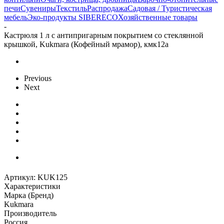
печи
Сувениры
Текстиль
Распродажа
Садовая / Туристическая
мебель
Эко-продукты SIBERECO
Хозяйственные товары
-
Кастрюля 1 л с антипригарным покрытием со стеклянной
крышкой, Kukmara (Кофейный мрамор), кмк12а
Previous
Next
Артикул:
KUK125
Характеристики
Марка (Бренд)
Kukmara
Производитель
Россия