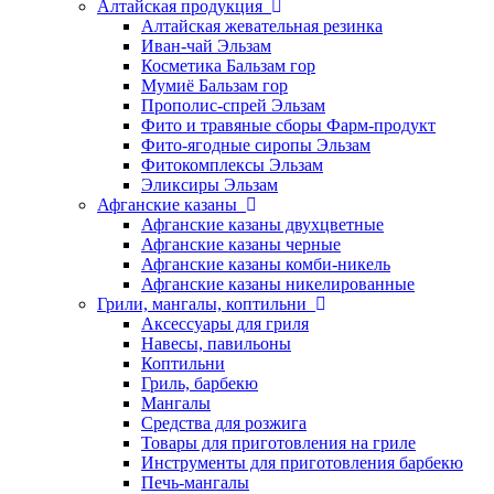
Алтайская продукция
Алтайская жевательная резинка
Иван-чай Эльзам
Косметика Бальзам гор
Мумиё Бальзам гор
Прополис-спрей Эльзам
Фито и травяные сборы Фарм-продукт
Фито-ягодные сиропы Эльзам
Фитокомплексы Эльзам
Эликсиры Эльзам
Афганские казаны
Афганские казаны двухцветные
Афганские казаны черные
Афганские казаны комби-никель
Афганские казаны никелированные
Грили, мангалы, коптильни
Аксессуары для гриля
Навесы, павильоны
Коптильни
Гриль, барбекю
Мангалы
Средства для розжига
Товары для приготовления на гриле
Инструменты для приготовления барбекю
Печь-мангалы