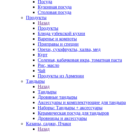
Посуда
Кухонная посуда
Столовая посуда
Продукты
Назад
Продукты
Блюда узбекской кухни
Варенье и компоты
Приправы и специи
Орехи, сухофрукты, халва, мед
Курт
Соленья, кабачковая икра, томатная паста
Рис, масло
Чай
Продукты из Армении
Тандыры
Назад
Тандыры
Дровяные тандыры
Аксессуары и комплектующие для тандыра
Наборы: Тандыры + аксессуары
Керамическая посуда для тандыров
Дровницы и аксессуары
Казаны, саджи, Пчаки
Назад