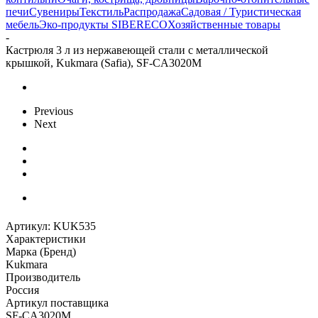
печи
Сувениры
Текстиль
Распродажа
Садовая / Туристическая
мебель
Эко-продукты SIBERECO
Хозяйственные товары
-
Кастрюля 3 л из нержавеющей стали с металлической
крышкой, Kukmara (Safia), SF-CA3020M
Previous
Next
Артикул:
KUK535
Характеристики
Марка (Бренд)
Kukmara
Производитель
Россия
Артикул поставщика
SF-CA3020M