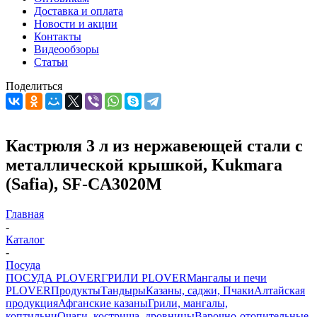
Доставка и оплата
Новости и акции
Контакты
Видеообзоры
Статьи
Поделиться
Кастрюля 3 л из нержавеющей стали с
металлической крышкой, Kukmara
(Safia), SF-CA3020M
Главная
-
Каталог
-
Посуда
ПОСУДА PLOVER
ГРИЛИ PLOVER
Мангалы и печи
PLOVER
Продукты
Тандыры
Казаны, саджи, Пчаки
Алтайская
продукция
Афганские казаны
Грили, мангалы,
коптильни
Очаги, кострища, дровницы
Варочно-отопительные