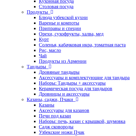
Кухонная посуда
Столовая посуда
Продукты
Блюда узбекской кухни
Варенье и компоты
Приправы и специи
Орехи, сухофрукты, халва, мед
Курт
Соленья, кабачковая икра, томатная паста
Рис, масло
Чай
Продукты из Армении
Тандыры
Дровяные тандыры
Аксессуары и комплектующие для тандыра
Наборы: Тандыры + аксессуары
Керамическая посуда для тандыров
Дровницы и аксессуары
Казаны, саджи, Пчаки
Казаны
Аксессуары для казанов
Печи под казан
Наборы: печь, казан с крышкой, шумовка
Садж сковороды
Узбекские ножи Пчак