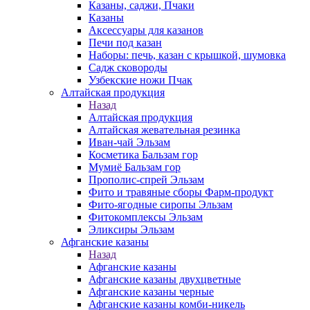
Казаны, саджи, Пчаки
Казаны
Аксессуары для казанов
Печи под казан
Наборы: печь, казан с крышкой, шумовка
Садж сковороды
Узбекские ножи Пчак
Алтайская продукция
Назад
Алтайская продукция
Алтайская жевательная резинка
Иван-чай Эльзам
Косметика Бальзам гор
Мумиё Бальзам гор
Прополис-спрей Эльзам
Фито и травяные сборы Фарм-продукт
Фито-ягодные сиропы Эльзам
Фитокомплексы Эльзам
Эликсиры Эльзам
Афганские казаны
Назад
Афганские казаны
Афганские казаны двухцветные
Афганские казаны черные
Афганские казаны комби-никель