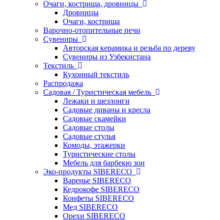
Очаги, кострища, дровницы
Дровницы
Очаги, кострища
Варочно-отопительные печи
Сувениры
Авторская керамика и резьба по дереву
Сувениры из Узбекистана
Текстиль
Кухонный текстиль
Распродажа
Садовая / Туристическая мебель
Лежаки и шезлонги
Садовые диваны и кресла
Садовые скамейки
Садовые столы
Садовые стулья
Комоды, этажерки
Туристические столы
Мебель для барбекю зон
Эко-продукты SIBERECO
Варенье SIBERECO
Кедрокофе SIBERECO
Конфеты SIBERECO
Мед SIBERECO
Орехи SIBERECO