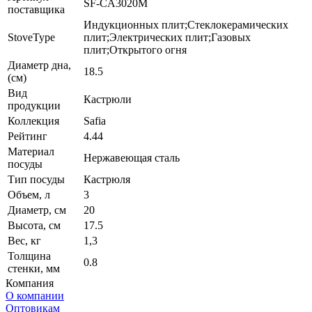
SF-CA3020M
поставщика
Индукционных плит;Стеклокерамических
StoveType
плит;Электрических плит;Газовых
плит;Открытого огня
Диаметр дна,
18.5
(см)
Вид
Кастрюли
продукции
Коллекция
Safia
Рейтинг
4.44
Материал
Нержавеющая сталь
посуды
Тип посуды
Кастрюля
Объем, л
3
Диаметр, см
20
Высота, см
17.5
Вес, кг
1,3
Толщина
0.8
стенки, мм
Компания
О компании
Оптовикам