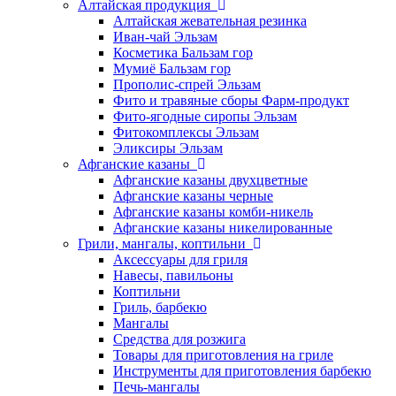
Алтайская продукция
Алтайская жевательная резинка
Иван-чай Эльзам
Косметика Бальзам гор
Мумиё Бальзам гор
Прополис-спрей Эльзам
Фито и травяные сборы Фарм-продукт
Фито-ягодные сиропы Эльзам
Фитокомплексы Эльзам
Эликсиры Эльзам
Афганские казаны
Афганские казаны двухцветные
Афганские казаны черные
Афганские казаны комби-никель
Афганские казаны никелированные
Грили, мангалы, коптильни
Аксессуары для гриля
Навесы, павильоны
Коптильни
Гриль, барбекю
Мангалы
Средства для розжига
Товары для приготовления на гриле
Инструменты для приготовления барбекю
Печь-мангалы