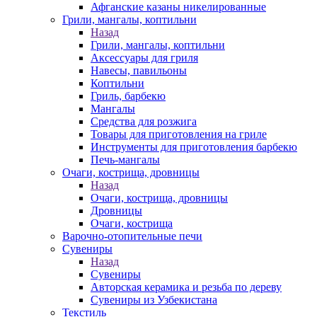
Афганские казаны никелированные
Грили, мангалы, коптильни
Назад
Грили, мангалы, коптильни
Аксессуары для гриля
Навесы, павильоны
Коптильни
Гриль, барбекю
Мангалы
Средства для розжига
Товары для приготовления на гриле
Инструменты для приготовления барбекю
Печь-мангалы
Очаги, кострища, дровницы
Назад
Очаги, кострища, дровницы
Дровницы
Очаги, кострища
Варочно-отопительные печи
Сувениры
Назад
Сувениры
Авторская керамика и резьба по дереву
Сувениры из Узбекистана
Текстиль