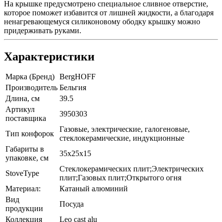
На крышке предусмотрено специальное сливное отверстие,
которое поможет избавится от лишней жидкости, а благодаря
ненагревающемуся силиконовому ободку крышку можно
придерживать руками.
Характеристики
Марка (Бренд)
BergHOFF
Производитель
Бельгия
Длина, см
39.5
Артикул
3950303
поставщика
Газовые, электрические, галогеновые,
Тип конфорок
стеклокерамические, индукционные
Габариты в
35х25х15
упаковке, см
Стеклокерамических плит;Электрических
StoveType
плит;Газовых плит;Открытого огня
Материал:
Катаный алюминий
Вид
Посуда
продукции
Коллекция
Leo cast alu