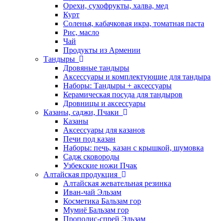
Орехи, сухофрукты, халва, мед
Курт
Соленья, кабачковая икра, томатная паста
Рис, масло
Чай
Продукты из Армении
Тандыры
Дровяные тандыры
Аксессуары и комплектующие для тандыра
Наборы: Тандыры + аксессуары
Керамическая посуда для тандыров
Дровницы и аксессуары
Казаны, саджи, Пчаки
Казаны
Аксессуары для казанов
Печи под казан
Наборы: печь, казан с крышкой, шумовка
Садж сковороды
Узбекские ножи Пчак
Алтайская продукция
Алтайская жевательная резинка
Иван-чай Эльзам
Косметика Бальзам гор
Мумиё Бальзам гор
Прополис-спрей Эльзам