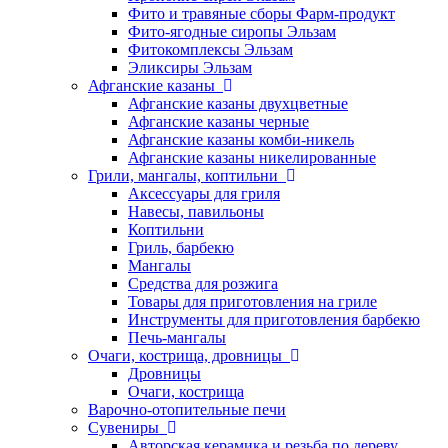
Фито и травяные сборы Фарм-продукт
Фито-ягодные сиропы Эльзам
Фитокомплексы Эльзам
Эликсиры Эльзам
Афганские казаны
Афганские казаны двухцветные
Афганские казаны черные
Афганские казаны комби-никель
Афганские казаны никелированные
Грили, мангалы, коптильни
Аксессуары для гриля
Навесы, павильоны
Коптильни
Гриль, барбекю
Мангалы
Средства для розжига
Товары для приготовления на гриле
Инструменты для приготовления барбекю
Печь-мангалы
Очаги, кострища, дровницы
Дровницы
Очаги, кострища
Варочно-отопительные печи
Сувениры
Авторская керамика и резьба по дереву