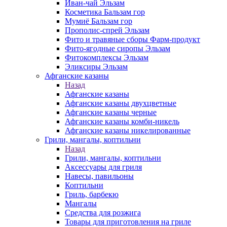
Иван-чай Эльзам
Косметика Бальзам гор
Мумиё Бальзам гор
Прополис-спрей Эльзам
Фито и травяные сборы Фарм-продукт
Фито-ягодные сиропы Эльзам
Фитокомплексы Эльзам
Эликсиры Эльзам
Афганские казаны
Назад
Афганские казаны
Афганские казаны двухцветные
Афганские казаны черные
Афганские казаны комби-никель
Афганские казаны никелированные
Грили, мангалы, коптильни
Назад
Грили, мангалы, коптильни
Аксессуары для гриля
Навесы, павильоны
Коптильни
Гриль, барбекю
Мангалы
Средства для розжига
Товары для приготовления на гриле