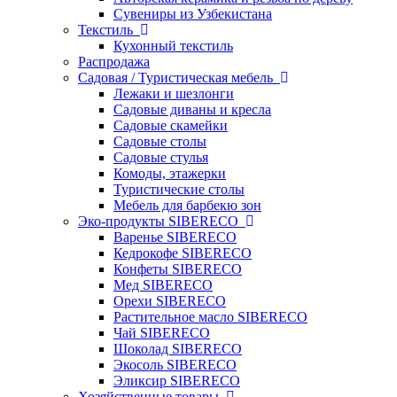
Сувениры из Узбекистана
Текстиль
Кухонный текстиль
Распродажа
Садовая / Туристическая мебель
Лежаки и шезлонги
Садовые диваны и кресла
Садовые скамейки
Садовые столы
Садовые стулья
Комоды, этажерки
Туристические столы
Мебель для барбекю зон
Эко-продукты SIBERECO
Варенье SIBERECO
Кедрокофе SIBERECO
Конфеты SIBERECO
Мед SIBERECO
Орехи SIBERECO
Растительное масло SIBERECO
Чай SIBERECO
Шоколад SIBERECO
Экосоль SIBERECO
Эликсир SIBERECO
Хозяйственные товары