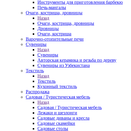
Инструменты для приготовления барбекю
Печь-мангалы
Очаги, кострища, дровницы
Назад
Очаги, кострища, дровницы
Дровницы
Очаги, кострища
Варочно-отопительные печи
Сувениры
Назад
Сувениры
Авторская керамика и резьба по дереву
Сувениры из Узбекистана
Текстиль
Назад
Текстиль
Кухонный текстиль
Распродажа
Садовая / Туристическая мебель
Назад
Садовая / Туристическая мебель
Лежаки и шезлонги
Садовые диваны и кресла
Садовые скамейки
Садовые столы