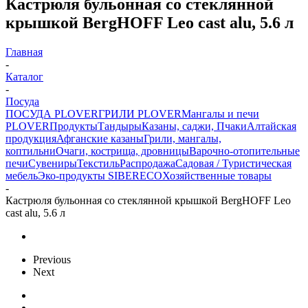
Кастрюля бульонная со стеклянной
крышкой BergHOFF Leo cast alu, 5.6 л
Главная
-
Каталог
-
Посуда
ПОСУДА PLOVER
ГРИЛИ PLOVER
Мангалы и печи
PLOVER
Продукты
Тандыры
Казаны, саджи, Пчаки
Алтайская
продукция
Афганские казаны
Грили, мангалы,
коптильни
Очаги, кострища, дровницы
Варочно-отопительные
печи
Сувениры
Текстиль
Распродажа
Садовая / Туристическая
мебель
Эко-продукты SIBERECO
Хозяйственные товары
-
Кастрюля бульонная со стеклянной крышкой BergHOFF Leo
cast alu, 5.6 л
Previous
Next