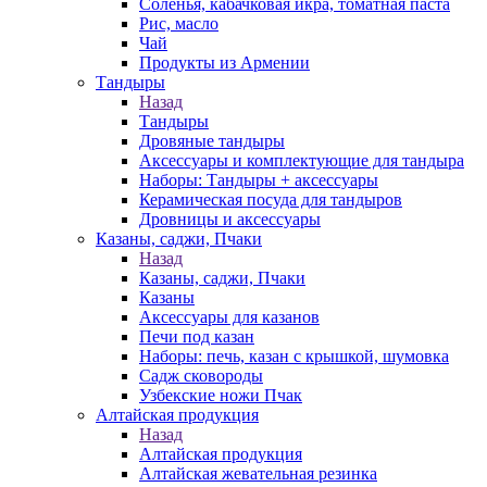
Соленья, кабачковая икра, томатная паста
Рис, масло
Чай
Продукты из Армении
Тандыры
Назад
Тандыры
Дровяные тандыры
Аксессуары и комплектующие для тандыра
Наборы: Тандыры + аксессуары
Керамическая посуда для тандыров
Дровницы и аксессуары
Казаны, саджи, Пчаки
Назад
Казаны, саджи, Пчаки
Казаны
Аксессуары для казанов
Печи под казан
Наборы: печь, казан с крышкой, шумовка
Садж сковороды
Узбекские ножи Пчак
Алтайская продукция
Назад
Алтайская продукция
Алтайская жевательная резинка