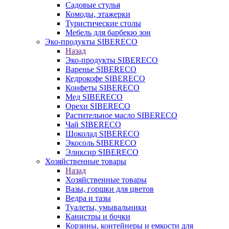
Садовые стулья
Комоды, этажерки
Туристические столы
Мебель для барбекю зон
Эко-продукты SIBERECO
Назад
Эко-продукты SIBERECO
Варенье SIBERECO
Кедрокофе SIBERECO
Конфеты SIBERECO
Мед SIBERECO
Орехи SIBERECO
Растительное масло SIBERECO
Чай SIBERECO
Шоколад SIBERECO
Экосоль SIBERECO
Эликсир SIBERECO
Хозяйственные товары
Назад
Хозяйственные товары
Вазы, горшки для цветов
Ведра и тазы
Туалеты, умывальники
Канистры и бочки
Корзины, контейнеры и емкости для