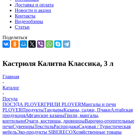
Доставка и оплата
Новости и акции
Контакты
Видеообзоры
Статьи
Поделиться
Кастрюля Калитва Классика, 3 л
Главная
-
Каталог
-
Посуда
ПОСУДА PLOVER
ГРИЛИ PLOVER
Мангалы и печи
PLOVER
Продукты
Тандыры
Казаны, саджи, Пчаки
Алтайская
продукция
Афганские казаны
Грили, мангалы,
коптильни
Очаги, кострища, дровницы
Варочно-отопительные
печи
Сувениры
Текстиль
Распродажа
Садовая / Туристическая
мебель
Эко-продукты SIBERECO
Хозяйственные товары
-