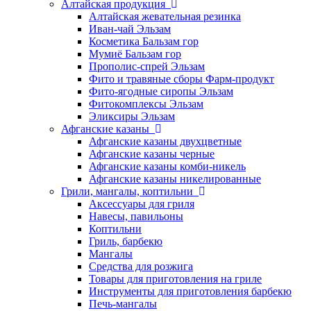
Алтайская продукция
Алтайская жевательная резинка
Иван-чай Эльзам
Косметика Бальзам гор
Мумиё Бальзам гор
Прополис-спрей Эльзам
Фито и травяные сборы Фарм-продукт
Фито-ягодные сиропы Эльзам
Фитокомплексы Эльзам
Эликсиры Эльзам
Афганские казаны
Афганские казаны двухцветные
Афганские казаны черные
Афганские казаны комби-никель
Афганские казаны никелированные
Грили, мангалы, коптильни
Аксессуары для гриля
Навесы, павильоны
Коптильни
Гриль, барбекю
Мангалы
Средства для розжига
Товары для приготовления на гриле
Инструменты для приготовления барбекю
Печь-мангалы