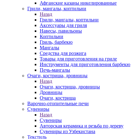
Афганские казаны никелированные
Грили, мангалы, коптильни
Назад
Грили, мангалы, коптильни
Аксессуары для гриля
Навесы, павильоны
Коптильни
Гриль, барбекю
Мангалы
Средства для розжига
Товары для приготовления на гриле
Инструменты для приготовления барбекю
Печь-мангалы
Очаги, кострища, дровницы
Назад
Очаги, кострища, дровницы
Дровницы
Очаги, кострища
Варочно-отопительные печи
Сувениры
Назад
Сувениры
Авторская керамика и резьба по дереву
Сувениры из Узбекистана
Текстиль