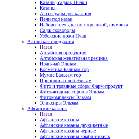
Казаны, саджи, Пчаки
Казаны
Аксессуары для казанов
Печи под казан
Наборы: печь, казан с крышкой, шумовка
Садж сковороды
Узбекские ножи Пчак
Алтайская продукция
Назад
Алтайская продукция
Алтайская жевательная резинка
Иван-чай Эльзам
Косметика Бальзам гор
Мумиё Бальзам гор
Прополис-спрей Эльзам
Фито и травяные сборы Фарм-продукт
Фито-ягодные сиропы Эльзам
Фитокомплексы Эльзам
Эликсиры Эльзам
Афганские казаны
Назад
Афганские казаны
Афганские казаны двухцветные
Афганские казаны черные
Афганские казаны комби-никель