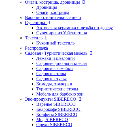
Очаги, кострища, дровницы
Дровницы
Очаги, кострища
Варочно-отопительные печи
Сувениры
Авторская керамика и резьба по дереву
Сувениры из Узбекистана
Текстиль
Кухонный текстиль
Распродажа
Садовая / Туристическая мебель
Лежаки и шезлонги
Садовые диваны и кресла
Садовые скамейки
Садовые столы
Садовые стулья
Комоды, этажерки
Туристические столы
Мебель для барбекю зон
Эко-продукты SIBERECO
Варенье SIBERECO
Кедрокофе SIBERECO
Конфеты SIBERECO
Мед SIBERECO
Орехи SIBERECO