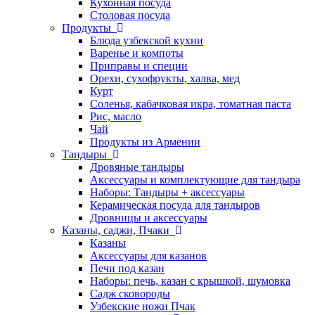
Кухонная посуда
Столовая посуда
Продукты
Блюда узбекской кухни
Варенье и компоты
Приправы и специи
Орехи, сухофрукты, халва, мед
Курт
Соленья, кабачковая икра, томатная паста
Рис, масло
Чай
Продукты из Армении
Тандыры
Дровяные тандыры
Аксессуары и комплектующие для тандыра
Наборы: Тандыры + аксессуары
Керамическая посуда для тандыров
Дровницы и аксессуары
Казаны, саджи, Пчаки
Казаны
Аксессуары для казанов
Печи под казан
Наборы: печь, казан с крышкой, шумовка
Садж сковороды
Узбекские ножи Пчак