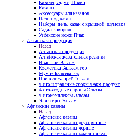
Казаны, саджи, Пчаки
Казаны
Аксессуары для казанов
Печи под казан
Наборы: печь, казан с крышкой, шумовка
Садж сковороды
Узбекские ножи Пчак
Алтайская продукция
Назад
Алтайская продукция
Алтайская жевательная резинка
Иван-чай Эльзам
Косметика Бальзам гор
Мумиё Бальзам гор
Прополис-спрей Эльзам
Фито и травяные сборы Фарм-продукт
Фито-ягодные сиропы Эльзам
Фитокомплексы Эльзам
Эликсиры Эльзам
Афганские казаны
Назад
Афганские казаны
Афганские казаны двухцветные
Афганские казаны черные
Афганские казаны комби-никель