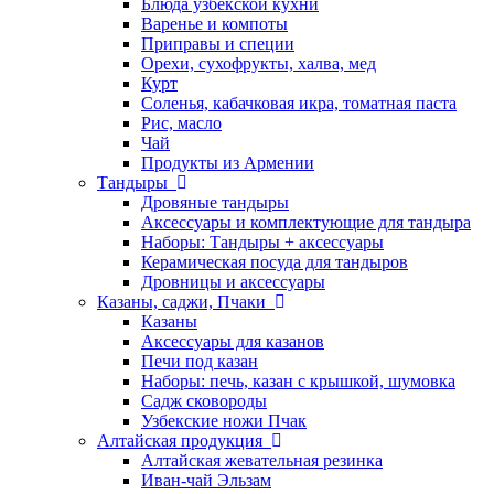
Блюда узбекской кухни
Варенье и компоты
Приправы и специи
Орехи, сухофрукты, халва, мед
Курт
Соленья, кабачковая икра, томатная паста
Рис, масло
Чай
Продукты из Армении
Тандыры
Дровяные тандыры
Аксессуары и комплектующие для тандыра
Наборы: Тандыры + аксессуары
Керамическая посуда для тандыров
Дровницы и аксессуары
Казаны, саджи, Пчаки
Казаны
Аксессуары для казанов
Печи под казан
Наборы: печь, казан с крышкой, шумовка
Садж сковороды
Узбекские ножи Пчак
Алтайская продукция
Алтайская жевательная резинка
Иван-чай Эльзам