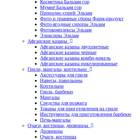
Косметика Бальзам гор
Мумиё Бальзам гор
Прополис-спрей Эльзам
Фито и травяные сборы Фарм-продукт
Фито-ягодные сиропы Эльзам
Фитокомплексы Эльзам
Эликсиры Эльзам
Афганские казаны
Афганские казаны двухцветные
Афганские казаны черные
Афганские казаны комби-никель
Афганские казаны никелированные
Грили, мангалы, коптильни
Аксессуары для гриля
Навесы, павильоны
Коптильни
Гриль, барбекю
Мангалы
Средства для розжига
Товары для приготовления на гриле
Инструменты для приготовления барбекю
Печь-мангалы
Очаги, кострища, дровницы
Дровницы
Очаги, кострища