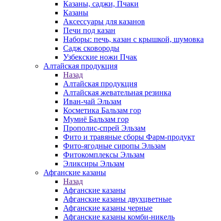
Казаны, саджи, Пчаки
Казаны
Аксессуары для казанов
Печи под казан
Наборы: печь, казан с крышкой, шумовка
Садж сковороды
Узбекские ножи Пчак
Алтайская продукция
Назад
Алтайская продукция
Алтайская жевательная резинка
Иван-чай Эльзам
Косметика Бальзам гор
Мумиё Бальзам гор
Прополис-спрей Эльзам
Фито и травяные сборы Фарм-продукт
Фито-ягодные сиропы Эльзам
Фитокомплексы Эльзам
Эликсиры Эльзам
Афганские казаны
Назад
Афганские казаны
Афганские казаны двухцветные
Афганские казаны черные
Афганские казаны комби-никель