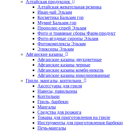
Алтайская продукция
Алтайская жевательная резинка
Иван-чай Эльзам
Косметика Бальзам гор
Мумиё Бальзам гор
Прополис-спрей Эльзам
Фито и травяные сборы Фарм-продукт
Фито-ягодные сиропы Эльзам
Фитокомплексы Эльзам
Эликсиры Эльзам
Афганские казаны
Афганские казаны двухцветные
Афганские казаны черные
Афганские казаны комби-никель
Афганские казаны никелированные
Грили, мангалы, коптильни
Аксессуары для гриля
Навесы, павильоны
Коптильни
Гриль, барбекю
Мангалы
Средства для розжига
Товары для приготовления на гриле
Инструменты для приготовления барбекю
Печь-мангалы