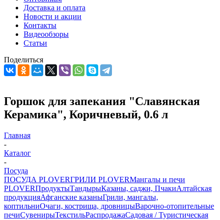
Доставка и оплата
Новости и акции
Контакты
Видеообзоры
Статьи
Поделиться
Горшок для запекания "Славянская
Керамика", Коричневый, 0.6 л
Главная
-
Каталог
-
Посуда
ПОСУДА PLOVER
ГРИЛИ PLOVER
Мангалы и печи
PLOVER
Продукты
Тандыры
Казаны, саджи, Пчаки
Алтайская
продукция
Афганские казаны
Грили, мангалы,
коптильни
Очаги, кострища, дровницы
Варочно-отопительные
печи
Сувениры
Текстиль
Распродажа
Садовая / Туристическая