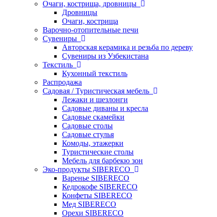
Очаги, кострища, дровницы
Дровницы
Очаги, кострища
Варочно-отопительные печи
Сувениры
Авторская керамика и резьба по дереву
Сувениры из Узбекистана
Текстиль
Кухонный текстиль
Распродажа
Садовая / Туристическая мебель
Лежаки и шезлонги
Садовые диваны и кресла
Садовые скамейки
Садовые столы
Садовые стулья
Комоды, этажерки
Туристические столы
Мебель для барбекю зон
Эко-продукты SIBERECO
Варенье SIBERECO
Кедрокофе SIBERECO
Конфеты SIBERECO
Мед SIBERECO
Орехи SIBERECO