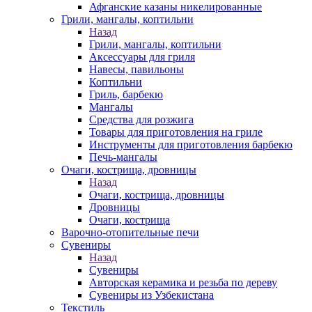
Афганские казаны никелированные
Грили, мангалы, коптильни
Назад
Грили, мангалы, коптильни
Аксессуары для гриля
Навесы, павильоны
Коптильни
Гриль, барбекю
Мангалы
Средства для розжига
Товары для приготовления на гриле
Инструменты для приготовления барбекю
Печь-мангалы
Очаги, кострища, дровницы
Назад
Очаги, кострища, дровницы
Дровницы
Очаги, кострища
Варочно-отопительные печи
Сувениры
Назад
Сувениры
Авторская керамика и резьба по дереву
Сувениры из Узбекистана
Текстиль