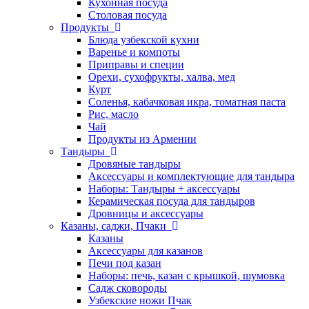
Кухонная посуда
Столовая посуда
Продукты
Блюда узбекской кухни
Варенье и компоты
Приправы и специи
Орехи, сухофрукты, халва, мед
Курт
Соленья, кабачковая икра, томатная паста
Рис, масло
Чай
Продукты из Армении
Тандыры
Дровяные тандыры
Аксессуары и комплектующие для тандыра
Наборы: Тандыры + аксессуары
Керамическая посуда для тандыров
Дровницы и аксессуары
Казаны, саджи, Пчаки
Казаны
Аксессуары для казанов
Печи под казан
Наборы: печь, казан с крышкой, шумовка
Садж сковороды
Узбекские ножи Пчак