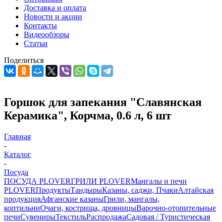
Доставка и оплата
Новости и акции
Контакты
Видеообзоры
Статьи
Поделиться
Горшок для запекания "Славянская
Керамика", Корчма, 0.6 л, 6 шт
Главная
-
Каталог
-
Посуда
ПОСУДА PLOVER
ГРИЛИ PLOVER
Мангалы и печи
PLOVER
Продукты
Тандыры
Казаны, саджи, Пчаки
Алтайская
продукция
Афганские казаны
Грили, мангалы,
коптильни
Очаги, кострища, дровницы
Варочно-отопительные
печи
Сувениры
Текстиль
Распродажа
Садовая / Туристическая