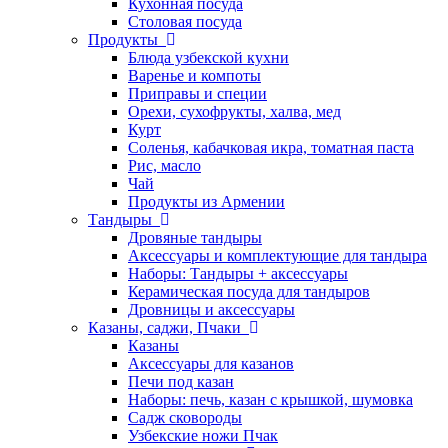
Кухонная посуда
Столовая посуда
Продукты
Блюда узбекской кухни
Варенье и компоты
Приправы и специи
Орехи, сухофрукты, халва, мед
Курт
Соленья, кабачковая икра, томатная паста
Рис, масло
Чай
Продукты из Армении
Тандыры
Дровяные тандыры
Аксессуары и комплектующие для тандыра
Наборы: Тандыры + аксессуары
Керамическая посуда для тандыров
Дровницы и аксессуары
Казаны, саджи, Пчаки
Казаны
Аксессуары для казанов
Печи под казан
Наборы: печь, казан с крышкой, шумовка
Садж сковороды
Узбекские ножи Пчак