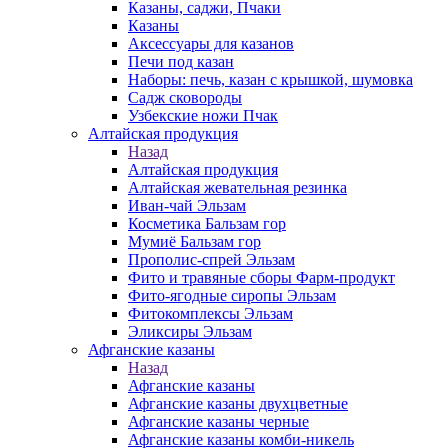
Казаны, саджи, Пчаки
Казаны
Аксессуары для казанов
Печи под казан
Наборы: печь, казан с крышкой, шумовка
Садж сковороды
Узбекские ножи Пчак
Алтайская продукция
Назад
Алтайская продукция
Алтайская жевательная резинка
Иван-чай Эльзам
Косметика Бальзам гор
Мумиё Бальзам гор
Прополис-спрей Эльзам
Фито и травяные сборы Фарм-продукт
Фито-ягодные сиропы Эльзам
Фитокомплексы Эльзам
Эликсиры Эльзам
Афганские казаны
Назад
Афганские казаны
Афганские казаны двухцветные
Афганские казаны черные
Афганские казаны комби-никель