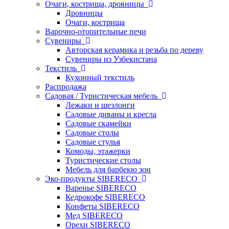
Очаги, кострища, дровницы
Дровницы
Очаги, кострища
Варочно-отопительные печи
Сувениры
Авторская керамика и резьба по дереву
Сувениры из Узбекистана
Текстиль
Кухонный текстиль
Распродажа
Садовая / Туристическая мебель
Лежаки и шезлонги
Садовые диваны и кресла
Садовые скамейки
Садовые столы
Садовые стулья
Комоды, этажерки
Туристические столы
Мебель для барбекю зон
Эко-продукты SIBERECO
Варенье SIBERECO
Кедрокофе SIBERECO
Конфеты SIBERECO
Мед SIBERECO
Орехи SIBERECO