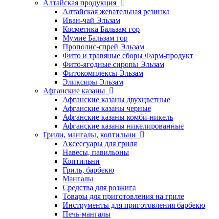
Алтайская продукция
Алтайская жевательная резинка
Иван-чай Эльзам
Косметика Бальзам гор
Мумиё Бальзам гор
Прополис-спрей Эльзам
Фито и травяные сборы Фарм-продукт
Фито-ягодные сиропы Эльзам
Фитокомплексы Эльзам
Эликсиры Эльзам
Афганские казаны
Афганские казаны двухцветные
Афганские казаны черные
Афганские казаны комби-никель
Афганские казаны никелированные
Грили, мангалы, коптильни
Аксессуары для гриля
Навесы, павильоны
Коптильни
Гриль, барбекю
Мангалы
Средства для розжига
Товары для приготовления на гриле
Инструменты для приготовления барбекю
Печь-мангалы