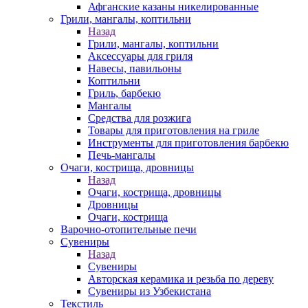
Афганские казаны никелированные
Грили, мангалы, коптильни
Назад
Грили, мангалы, коптильни
Аксессуары для гриля
Навесы, павильоны
Коптильни
Гриль, барбекю
Мангалы
Средства для розжига
Товары для приготовления на гриле
Инструменты для приготовления барбекю
Печь-мангалы
Очаги, кострища, дровницы
Назад
Очаги, кострища, дровницы
Дровницы
Очаги, кострища
Варочно-отопительные печи
Сувениры
Назад
Сувениры
Авторская керамика и резьба по дереву
Сувениры из Узбекистана
Текстиль