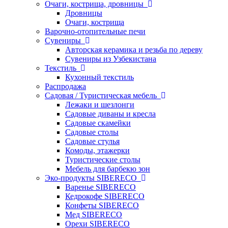
Очаги, кострища, дровницы
Дровницы
Очаги, кострища
Варочно-отопительные печи
Сувениры
Авторская керамика и резьба по дереву
Сувениры из Узбекистана
Текстиль
Кухонный текстиль
Распродажа
Садовая / Туристическая мебель
Лежаки и шезлонги
Садовые диваны и кресла
Садовые скамейки
Садовые столы
Садовые стулья
Комоды, этажерки
Туристические столы
Мебель для барбекю зон
Эко-продукты SIBERECO
Варенье SIBERECO
Кедрокофе SIBERECO
Конфеты SIBERECO
Мед SIBERECO
Орехи SIBERECO