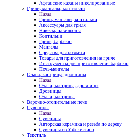
Афганские казаны никелированные
Грили, мангалы, коптильни
Назад
Грили, мангалы, коптильни
Аксессуары для гриля
Навесы, павильоны
Коптильни
Гриль, барбекю
Мангалы
Средства для розжига
Товары для приготовления на гриле
Инструменты для приготовления барбекю
Печь-мангалы
Очаги, кострища, дровницы
Назад
Очаги, кострища, дровницы
Дровницы
Очаги, кострища
Варочно-отопительные печи
Сувениры
Назад
Сувениры
Авторская керамика и резьба по дереву
Сувениры из Узбекистана
Текстиль