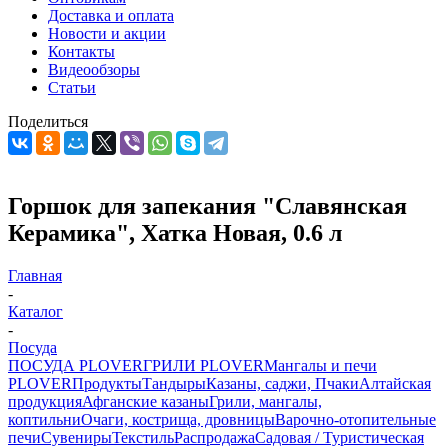
Доставка и оплата
Новости и акции
Контакты
Видеообзоры
Статьи
Поделиться
Горшок для запекания "Славянская
Керамика", Хатка Новая, 0.6 л
Главная
-
Каталог
-
Посуда
ПОСУДА PLOVER
ГРИЛИ PLOVER
Мангалы и печи
PLOVER
Продукты
Тандыры
Казаны, саджи, Пчаки
Алтайская
продукция
Афганские казаны
Грили, мангалы,
коптильни
Очаги, кострища, дровницы
Варочно-отопительные
печи
Сувениры
Текстиль
Распродажа
Садовая / Туристическая