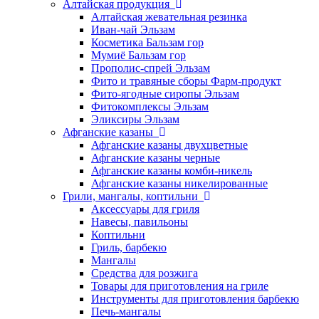
Алтайская продукция
Алтайская жевательная резинка
Иван-чай Эльзам
Косметика Бальзам гор
Мумиё Бальзам гор
Прополис-спрей Эльзам
Фито и травяные сборы Фарм-продукт
Фито-ягодные сиропы Эльзам
Фитокомплексы Эльзам
Эликсиры Эльзам
Афганские казаны
Афганские казаны двухцветные
Афганские казаны черные
Афганские казаны комби-никель
Афганские казаны никелированные
Грили, мангалы, коптильни
Аксессуары для гриля
Навесы, павильоны
Коптильни
Гриль, барбекю
Мангалы
Средства для розжига
Товары для приготовления на гриле
Инструменты для приготовления барбекю
Печь-мангалы