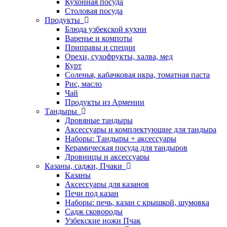
Кухонная посуда
Столовая посуда
Продукты
Блюда узбекской кухни
Варенье и компоты
Приправы и специи
Орехи, сухофрукты, халва, мед
Курт
Соленья, кабачковая икра, томатная паста
Рис, масло
Чай
Продукты из Армении
Тандыры
Дровяные тандыры
Аксессуары и комплектующие для тандыра
Наборы: Тандыры + аксессуары
Керамическая посуда для тандыров
Дровницы и аксессуары
Казаны, саджи, Пчаки
Казаны
Аксессуары для казанов
Печи под казан
Наборы: печь, казан с крышкой, шумовка
Садж сковороды
Узбекские ножи Пчак