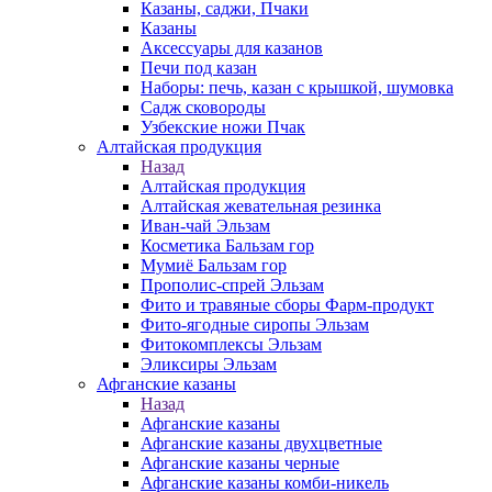
Казаны, саджи, Пчаки
Казаны
Аксессуары для казанов
Печи под казан
Наборы: печь, казан с крышкой, шумовка
Садж сковороды
Узбекские ножи Пчак
Алтайская продукция
Назад
Алтайская продукция
Алтайская жевательная резинка
Иван-чай Эльзам
Косметика Бальзам гор
Мумиё Бальзам гор
Прополис-спрей Эльзам
Фито и травяные сборы Фарм-продукт
Фито-ягодные сиропы Эльзам
Фитокомплексы Эльзам
Эликсиры Эльзам
Афганские казаны
Назад
Афганские казаны
Афганские казаны двухцветные
Афганские казаны черные
Афганские казаны комби-никель