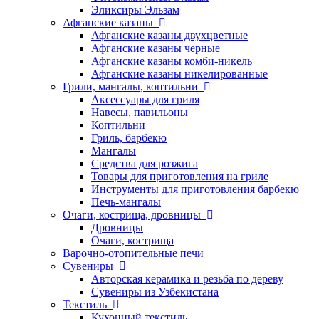
Эликсиры Эльзам
Афганские казаны
Афганские казаны двухцветные
Афганские казаны черные
Афганские казаны комби-никель
Афганские казаны никелированные
Грили, мангалы, коптильни
Аксессуары для гриля
Навесы, павильоны
Коптильни
Гриль, барбекю
Мангалы
Средства для розжига
Товары для приготовления на гриле
Инструменты для приготовления барбекю
Печь-мангалы
Очаги, кострища, дровницы
Дровницы
Очаги, кострища
Варочно-отопительные печи
Сувениры
Авторская керамика и резьба по дереву
Сувениры из Узбекистана
Текстиль
Кухонный текстиль