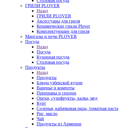
Столовая посуда
ГРИЛИ PLOVER
Назад
ГРИЛИ PLOVER
Аксессуары для гриля
Керамические грили Plover
Комплектующие для гриля
Мангалы и печи PLOVER
Посуда
Назад
Посуда
Кухонная посуда
Столовая посуда
Продукты
Назад
Продукты
Блюда узбекской кухни
Варенье и компоты
Приправы и специи
Орехи, сухофрукты, халва, мед
Курт
Соленья, кабачковая икра, томатная паста
Рис, масло
Чай
Продукты из Армении