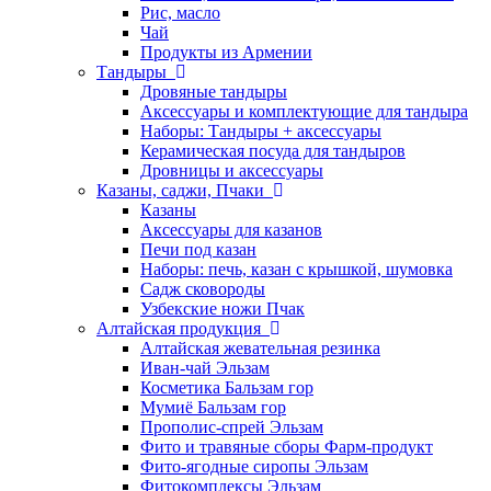
Рис, масло
Чай
Продукты из Армении
Тандыры
Дровяные тандыры
Аксессуары и комплектующие для тандыра
Наборы: Тандыры + аксессуары
Керамическая посуда для тандыров
Дровницы и аксессуары
Казаны, саджи, Пчаки
Казаны
Аксессуары для казанов
Печи под казан
Наборы: печь, казан с крышкой, шумовка
Садж сковороды
Узбекские ножи Пчак
Алтайская продукция
Алтайская жевательная резинка
Иван-чай Эльзам
Косметика Бальзам гор
Мумиё Бальзам гор
Прополис-спрей Эльзам
Фито и травяные сборы Фарм-продукт
Фито-ягодные сиропы Эльзам
Фитокомплексы Эльзам