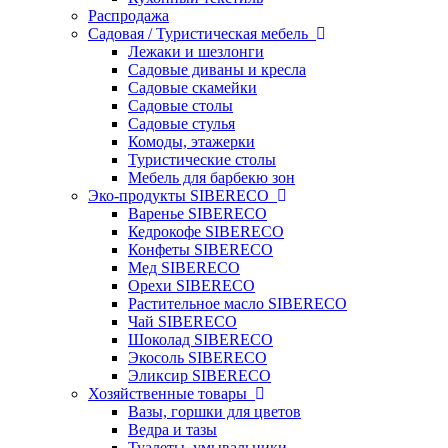
Распродажа
Садовая / Туристическая мебель
Лежаки и шезлонги
Садовые диваны и кресла
Садовые скамейки
Садовые столы
Садовые стулья
Комоды, этажерки
Туристические столы
Мебель для барбекю зон
Эко-продукты SIBERECO
Варенье SIBERECO
Кедрокофе SIBERECO
Конфеты SIBERECO
Мед SIBERECO
Орехи SIBERECO
Растительное масло SIBERECO
Чай SIBERECO
Шоколад SIBERECO
Экосоль SIBERECO
Эликсир SIBERECO
Хозяйственные товары
Вазы, горшки для цветов
Ведра и тазы
Туалеты, умывальники