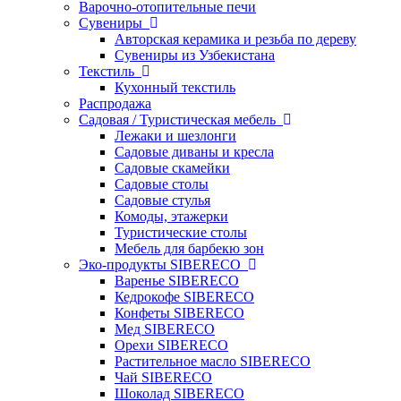
Варочно-отопительные печи
Сувениры
Авторская керамика и резьба по дереву
Сувениры из Узбекистана
Текстиль
Кухонный текстиль
Распродажа
Садовая / Туристическая мебель
Лежаки и шезлонги
Садовые диваны и кресла
Садовые скамейки
Садовые столы
Садовые стулья
Комоды, этажерки
Туристические столы
Мебель для барбекю зон
Эко-продукты SIBERECO
Варенье SIBERECO
Кедрокофе SIBERECO
Конфеты SIBERECO
Мед SIBERECO
Орехи SIBERECO
Растительное масло SIBERECO
Чай SIBERECO
Шоколад SIBERECO