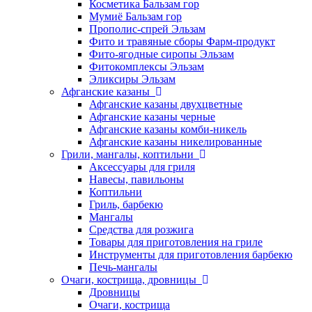
Косметика Бальзам гор
Мумиё Бальзам гор
Прополис-спрей Эльзам
Фито и травяные сборы Фарм-продукт
Фито-ягодные сиропы Эльзам
Фитокомплексы Эльзам
Эликсиры Эльзам
Афганские казаны
Афганские казаны двухцветные
Афганские казаны черные
Афганские казаны комби-никель
Афганские казаны никелированные
Грили, мангалы, коптильни
Аксессуары для гриля
Навесы, павильоны
Коптильни
Гриль, барбекю
Мангалы
Средства для розжига
Товары для приготовления на гриле
Инструменты для приготовления барбекю
Печь-мангалы
Очаги, кострища, дровницы
Дровницы
Очаги, кострища