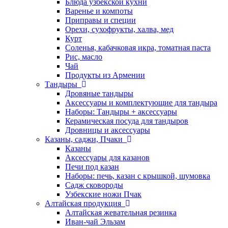
Блюда узбекской кухни
Варенье и компоты
Приправы и специи
Орехи, сухофрукты, халва, мед
Курт
Соленья, кабачковая икра, томатная паста
Рис, масло
Чай
Продукты из Армении
Тандыры
Дровяные тандыры
Аксессуары и комплектующие для тандыра
Наборы: Тандыры + аксессуары
Керамическая посуда для тандыров
Дровницы и аксессуары
Казаны, саджи, Пчаки
Казаны
Аксессуары для казанов
Печи под казан
Наборы: печь, казан с крышкой, шумовка
Садж сковороды
Узбекские ножи Пчак
Алтайская продукция
Алтайская жевательная резинка
Иван-чай Эльзам