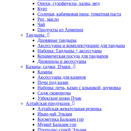
Орехи, сухофрукты, халва, мед
Курт
Соленья, кабачковая икра, томатная паста
Рис, масло
Чай
Продукты из Армении
Тандыры
Дровяные тандыры
Аксессуары и комплектующие для тандыра
Наборы: Тандыры + аксессуары
Керамическая посуда для тандыров
Дровницы и аксессуары
Казаны, саджи, Пчаки
Казаны
Аксессуары для казанов
Печи под казан
Наборы: печь, казан с крышкой, шумовка
Садж сковороды
Узбекские ножи Пчак
Алтайская продукция
Алтайская жевательная резинка
Иван-чай Эльзам
Косметика Бальзам гор
Мумиё Бальзам гор
Прополис-спрей Эльзам