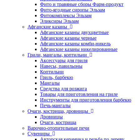
Фито и травяные сборы Фарм-продукт
Фито-ягодные сиропы Эльзам
Фитокомплексы Эльзам
Эликсиры Эльзам
Афганские казаны
Афганские казаны двухцветные
Афганские казаны черные
Афганские казаны комби-никель
Афганские казаны никелированные
Грили, мангалы, коптильни
Аксессуары для гриля
Навесы, павильоны
Коптильни
Гриль, барбекю
Мангалы
Средства для розжига
Товары для приготовления на гриле
Инструменты для приготовления барбекю
Печь-мангалы
Очаги, кострища, дровницы
Дровницы
Очаги, кострища
Варочно-отопительные печи
Сувениры
Авторская керамика и резьба по дереву