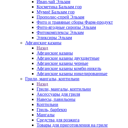
Иван-чай Эльзам
Косметика Бальзам гор
Мумиё Бальзам гор
Прополис-спрей Эльзам
Фито и травяные сборы Фарм-продукт
Фито-ягодные сиропы Эльзам
Фитокомплексы Эльзам
Эликсиры Эльзам
Афганские казаны
Назад
Афганские казаны
Афганские казаны двухцветные
Афганские казаны черные
Афганские казаны комби-никель
Афганские казаны никелированные
Грили, мангалы, коптильни
Назад
Грили, мангалы, коптильни
Аксессуары для гриля
Навесы, павильоны
Коптильни
Гриль, барбекю
Мангалы
Средства для розжига
Товары для приготовления на гриле