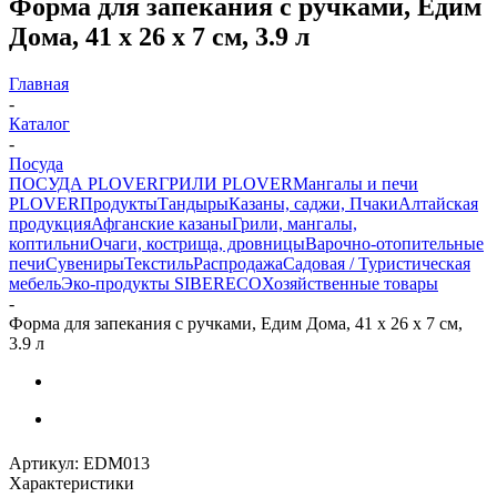
Форма для запекания с ручками, Едим
Дома, 41 x 26 x 7 см, 3.9 л
Главная
-
Каталог
-
Посуда
ПОСУДА PLOVER
ГРИЛИ PLOVER
Мангалы и печи
PLOVER
Продукты
Тандыры
Казаны, саджи, Пчаки
Алтайская
продукция
Афганские казаны
Грили, мангалы,
коптильни
Очаги, кострища, дровницы
Варочно-отопительные
печи
Сувениры
Текстиль
Распродажа
Садовая / Туристическая
мебель
Эко-продукты SIBERECO
Хозяйственные товары
-
Форма для запекания с ручками, Едим Дома, 41 x 26 x 7 см,
3.9 л
Артикул:
EDM013
Характеристики