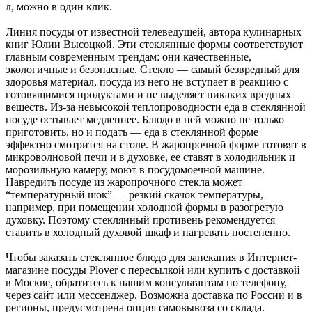
л, можно в один клик.
Линия посуды от известной телеведущей, автора кулинарных
книг Юлии Высоцкой. Эти стеклянные формы соответствуют
главным современным трендам: они качественные,
экологичные и безопасные. Стекло — самый безвредный для
здоровья материал, посуда из него не вступает в реакцию с
готовящимися продуктами и не выделяет никаких вредных
веществ. Из-за невысокой теплопроводности еда в стеклянной
посуде остывает медленнее. Блюдо в ней можно не только
приготовить, но и подать — еда в стеклянной форме
эффектно смотрится на столе. В жаропрочной форме готовят в
микроволновой печи и в духовке, ее ставят в холодильник и
морозильную камеру, моют в посудомоечной машине.
Навредить посуде из жаропрочного стекла может
“температурный шок” — резкий скачок температуры,
например, при помещении холодной формы в разогретую
духовку. Поэтому стеклянный противень рекомендуется
ставить в холодный духовой шкаф и нагревать постепенно.
Чтобы заказать стеклянное блюдо для запекания в Интернет-
магазине посуды Plover с пересылкой или купить с доставкой
в Москве, обратитесь к нашим консультантам по телефону,
через сайт или мессенджер. Возможна доставка по России и в
регионы, предусмотрена опция самовывоза со склада.