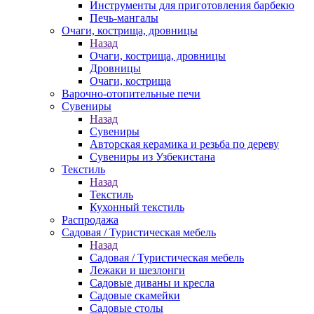
Инструменты для приготовления барбекю
Печь-мангалы
Очаги, кострища, дровницы
Назад
Очаги, кострища, дровницы
Дровницы
Очаги, кострища
Варочно-отопительные печи
Сувениры
Назад
Сувениры
Авторская керамика и резьба по дереву
Сувениры из Узбекистана
Текстиль
Назад
Текстиль
Кухонный текстиль
Распродажа
Садовая / Туристическая мебель
Назад
Садовая / Туристическая мебель
Лежаки и шезлонги
Садовые диваны и кресла
Садовые скамейки
Садовые столы