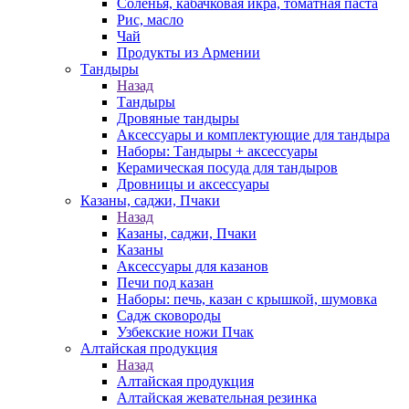
Соленья, кабачковая икра, томатная паста
Рис, масло
Чай
Продукты из Армении
Тандыры
Назад
Тандыры
Дровяные тандыры
Аксессуары и комплектующие для тандыра
Наборы: Тандыры + аксессуары
Керамическая посуда для тандыров
Дровницы и аксессуары
Казаны, саджи, Пчаки
Назад
Казаны, саджи, Пчаки
Казаны
Аксессуары для казанов
Печи под казан
Наборы: печь, казан с крышкой, шумовка
Садж сковороды
Узбекские ножи Пчак
Алтайская продукция
Назад
Алтайская продукция
Алтайская жевательная резинка