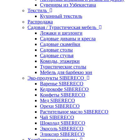
Сувениры из Узбекистана
Текстиль
Кухонный текстиль
Распродажа
Садовая / Туристическая мебель
Лежаки и шезлонги
Садовые диваны и кресла
Садовые скамейки
Садовые столы
Садовые стулья
Комоды, этажерки
Туристические столы
Мебель для барбекю зон
Эко-продукты SIBERECO
Варенье SIBERECO
Кедрокофе SIBERECO
Конфеты SIBERECO
Мед SIBERECO
Орехи SIBERECO
Растительное масло SIBERECO
Чай SIBERECO
Шоколад SIBERECO
Экосоль SIBERECO
Эликсир SIBERECO
Хозяйственные товары