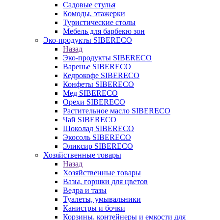
Садовые стулья
Комоды, этажерки
Туристические столы
Мебель для барбекю зон
Эко-продукты SIBERECO
Назад
Эко-продукты SIBERECO
Варенье SIBERECO
Кедрокофе SIBERECO
Конфеты SIBERECO
Мед SIBERECO
Орехи SIBERECO
Растительное масло SIBERECO
Чай SIBERECO
Шоколад SIBERECO
Экосоль SIBERECO
Эликсир SIBERECO
Хозяйственные товары
Назад
Хозяйственные товары
Вазы, горшки для цветов
Ведра и тазы
Туалеты, умывальники
Канистры и бочки
Корзины, контейнеры и емкости для