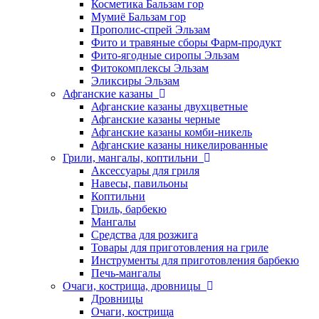
Косметика Бальзам гор
Мумиё Бальзам гор
Прополис-спрей Эльзам
Фито и травяные сборы Фарм-продукт
Фито-ягодные сиропы Эльзам
Фитокомплексы Эльзам
Эликсиры Эльзам
Афганские казаны
Афганские казаны двухцветные
Афганские казаны черные
Афганские казаны комби-никель
Афганские казаны никелированные
Грили, мангалы, коптильни
Аксессуары для гриля
Навесы, павильоны
Коптильни
Гриль, барбекю
Мангалы
Средства для розжига
Товары для приготовления на гриле
Инструменты для приготовления барбекю
Печь-мангалы
Очаги, кострища, дровницы
Дровницы
Очаги, кострища