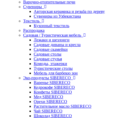
Варочно-отопительные печи
Сувениры
Авторская керамика и резьба по дереву
Сувениры из Узбекистана
Текстиль
Кухонный текстиль
Распродажа
Садовая / Туристическая мебель
Лежаки и шезлонги
Садовые диваны и кресла
Садовые скамейки
Садовые столы
Садовые стулья
Комоды, этажерки
Туристические столы
Мебель для барбекю зон
Эко-продукты SIBERECO
Варенье SIBERECO
Кедрокофе SIBERECO
Конфеты SIBERECO
Мед SIBERECO
Орехи SIBERECO
Растительное масло SIBERECO
Чай SIBERECO
Шоколад SIBERECO