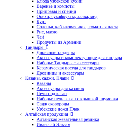
Блюда узбекской кухни
Варенье и компоты
Приправы и специи
Орехи, сухофрукты, халва, мед
Курт
Соленья, кабачковая икра, томатная паста
Рис, масло
Чай
Продукты из Армении
Тандыры
Дровяные тандыры
Аксессуары и комплектующие для тандыра
Наборы: Тандыры + аксессуары
Керамическая посуда для тандыров
Дровницы и аксессуары
Казаны, саджи, Пчаки
Казаны
Аксессуары для казанов
Печи под казан
Наборы: печь, казан с крышкой, шумовка
Садж сковороды
Узбекские ножи Пчак
Алтайская продукция
Алтайская жевательная резинка
Иван-чай Эльзам