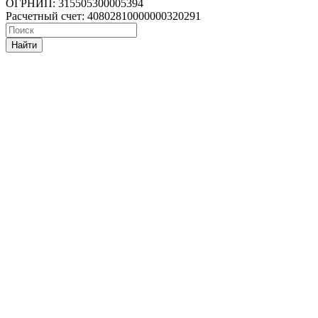
ОГРНИП: 315505300005394
Расчетный счет: 40802810000000320291
Найти