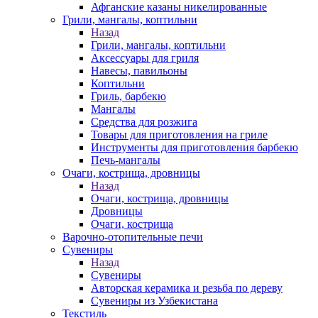
Афганские казаны никелированные
Грили, мангалы, коптильни
Назад
Грили, мангалы, коптильни
Аксессуары для гриля
Навесы, павильоны
Коптильни
Гриль, барбекю
Мангалы
Средства для розжига
Товары для приготовления на гриле
Инструменты для приготовления барбекю
Печь-мангалы
Очаги, кострища, дровницы
Назад
Очаги, кострища, дровницы
Дровницы
Очаги, кострища
Варочно-отопительные печи
Сувениры
Назад
Сувениры
Авторская керамика и резьба по дереву
Сувениры из Узбекистана
Текстиль