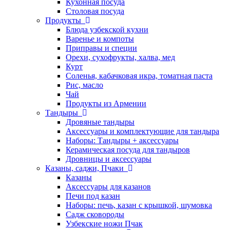
Кухонная посуда
Столовая посуда
Продукты
Блюда узбекской кухни
Варенье и компоты
Приправы и специи
Орехи, сухофрукты, халва, мед
Курт
Соленья, кабачковая икра, томатная паста
Рис, масло
Чай
Продукты из Армении
Тандыры
Дровяные тандыры
Аксессуары и комплектующие для тандыра
Наборы: Тандыры + аксессуары
Керамическая посуда для тандыров
Дровницы и аксессуары
Казаны, саджи, Пчаки
Казаны
Аксессуары для казанов
Печи под казан
Наборы: печь, казан с крышкой, шумовка
Садж сковороды
Узбекские ножи Пчак