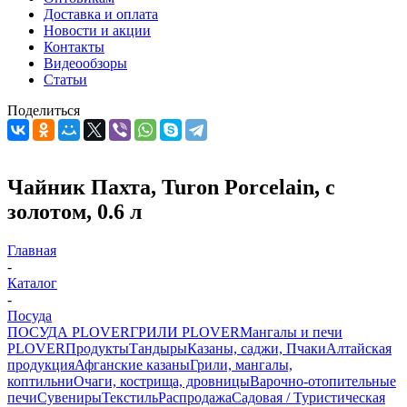
Доставка и оплата
Новости и акции
Контакты
Видеообзоры
Статьи
Поделиться
Чайник Пахта, Turon Porcelain, с
золотом, 0.6 л
Главная
-
Каталог
-
Посуда
ПОСУДА PLOVER
ГРИЛИ PLOVER
Мангалы и печи
PLOVER
Продукты
Тандыры
Казаны, саджи, Пчаки
Алтайская
продукция
Афганские казаны
Грили, мангалы,
коптильни
Очаги, кострища, дровницы
Варочно-отопительные
печи
Сувениры
Текстиль
Распродажа
Садовая / Туристическая