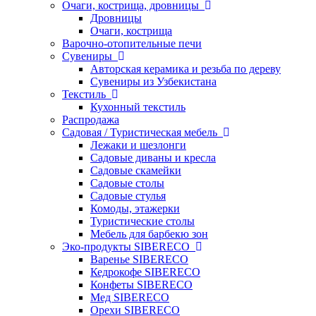
Очаги, кострища, дровницы
Дровницы
Очаги, кострища
Варочно-отопительные печи
Сувениры
Авторская керамика и резьба по дереву
Сувениры из Узбекистана
Текстиль
Кухонный текстиль
Распродажа
Садовая / Туристическая мебель
Лежаки и шезлонги
Садовые диваны и кресла
Садовые скамейки
Садовые столы
Садовые стулья
Комоды, этажерки
Туристические столы
Мебель для барбекю зон
Эко-продукты SIBERECO
Варенье SIBERECO
Кедрокофе SIBERECO
Конфеты SIBERECO
Мед SIBERECO
Орехи SIBERECO