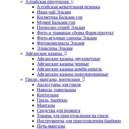
Алтайская продукция
Алтайская жевательная резинка
Иван-чай Эльзам
Косметика Бальзам гор
Мумиё Бальзам гор
Прополис-спрей Эльзам
Фито и травяные сборы Фарм-продукт
Фито-ягодные сиропы Эльзам
Фитокомплексы Эльзам
Эликсиры Эльзам
Афганские казаны
Афганские казаны двухцветные
Афганские казаны черные
Афганские казаны комби-никель
Афганские казаны никелированные
Грили, мангалы, коптильни
Аксессуары для гриля
Навесы, павильоны
Коптильни
Гриль, барбекю
Мангалы
Средства для розжига
Товары для приготовления на гриле
Инструменты для приготовления барбекю
Печь-мангалы