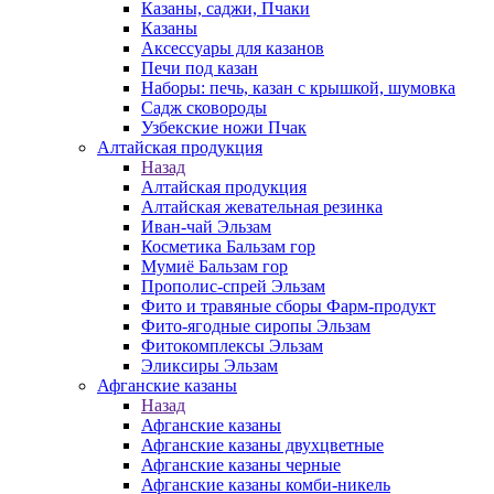
Казаны, саджи, Пчаки
Казаны
Аксессуары для казанов
Печи под казан
Наборы: печь, казан с крышкой, шумовка
Садж сковороды
Узбекские ножи Пчак
Алтайская продукция
Назад
Алтайская продукция
Алтайская жевательная резинка
Иван-чай Эльзам
Косметика Бальзам гор
Мумиё Бальзам гор
Прополис-спрей Эльзам
Фито и травяные сборы Фарм-продукт
Фито-ягодные сиропы Эльзам
Фитокомплексы Эльзам
Эликсиры Эльзам
Афганские казаны
Назад
Афганские казаны
Афганские казаны двухцветные
Афганские казаны черные
Афганские казаны комби-никель