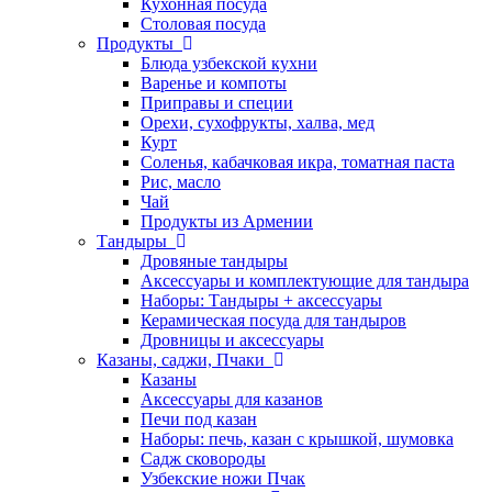
Кухонная посуда
Столовая посуда
Продукты
Блюда узбекской кухни
Варенье и компоты
Приправы и специи
Орехи, сухофрукты, халва, мед
Курт
Соленья, кабачковая икра, томатная паста
Рис, масло
Чай
Продукты из Армении
Тандыры
Дровяные тандыры
Аксессуары и комплектующие для тандыра
Наборы: Тандыры + аксессуары
Керамическая посуда для тандыров
Дровницы и аксессуары
Казаны, саджи, Пчаки
Казаны
Аксессуары для казанов
Печи под казан
Наборы: печь, казан с крышкой, шумовка
Садж сковороды
Узбекские ножи Пчак