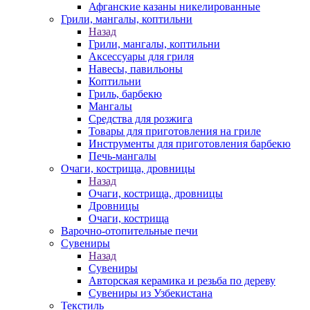
Афганские казаны никелированные
Грили, мангалы, коптильни
Назад
Грили, мангалы, коптильни
Аксессуары для гриля
Навесы, павильоны
Коптильни
Гриль, барбекю
Мангалы
Средства для розжига
Товары для приготовления на гриле
Инструменты для приготовления барбекю
Печь-мангалы
Очаги, кострища, дровницы
Назад
Очаги, кострища, дровницы
Дровницы
Очаги, кострища
Варочно-отопительные печи
Сувениры
Назад
Сувениры
Авторская керамика и резьба по дереву
Сувениры из Узбекистана
Текстиль