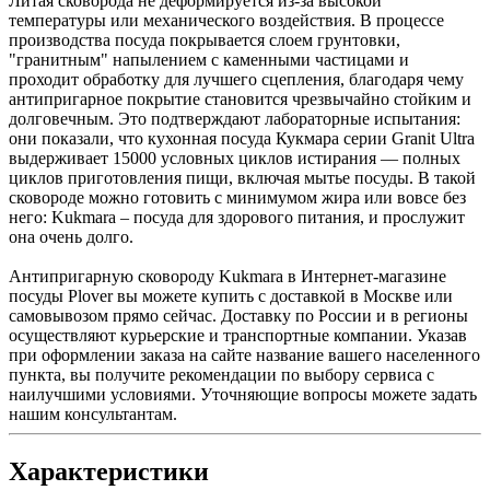
Литая сковорода не деформируется из-за высокой
температуры или механического воздействия. В процессе
производства посуда покрывается слоем грунтовки,
"гранитным" напылением с каменными частицами и
проходит обработку для лучшего сцепления, благодаря чему
антипригарное покрытие становится чрезвычайно стойким и
долговечным. Это подтверждают лабораторные испытания:
они показали, что кухонная посуда Кукмара серии Granit Ultra
выдерживает 15000 условных циклов истирания — полных
циклов приготовления пищи, включая мытье посуды. В такой
сковороде можно готовить с минимумом жира или вовсе без
него: Kukmara – посуда для здорового питания, и прослужит
она очень долго.
Антипригарную сковороду Kukmara в Интернет-магазине
посуды Plover вы можете купить с доставкой в Москве или
самовывозом прямо сейчас. Доставку по России и в регионы
осуществляют курьерские и транспортные компании. Указав
при оформлении заказа на сайте название вашего населенного
пункта, вы получите рекомендации по выбору сервиса с
наилучшими условиями. Уточняющие вопросы можете задать
нашим консультантам.
Характеристики