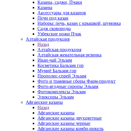
Казаны, саджи, Пчаки
Казаны
Аксессуары для казанов
Печи под казан
Наборы: печь, казан с крышкой, шумовка
Садж сковороды
Узбекские ножи Пчак
Алтайская продукция
Назад
Алтайская продукция
Алтайская жевательная резинка
Иван-чай Эльзам
Косметика Бальзам гор
Мумиё Бальзам гор
Прополис-спрей Эльзам
Фито и травяные сборы Фарм-продукт
Фито-ягодные сиропы Эльзам
Фитокомплексы Эльзам
Эликсиры Эльзам
Афганские казаны
Назад
Афганские казаны
Афганские казаны двухцветные
Афганские казаны черные
Афганские казаны комби-никель