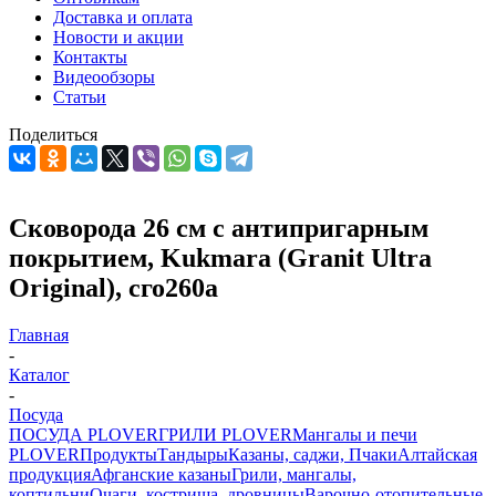
Доставка и оплата
Новости и акции
Контакты
Видеообзоры
Статьи
Поделиться
Сковорода 26 см с антипригарным
покрытием, Kukmara (Granit Ultra
Original), сго260а
Главная
-
Каталог
-
Посуда
ПОСУДА PLOVER
ГРИЛИ PLOVER
Мангалы и печи
PLOVER
Продукты
Тандыры
Казаны, саджи, Пчаки
Алтайская
продукция
Афганские казаны
Грили, мангалы,
коптильни
Очаги, кострища, дровницы
Варочно-отопительные