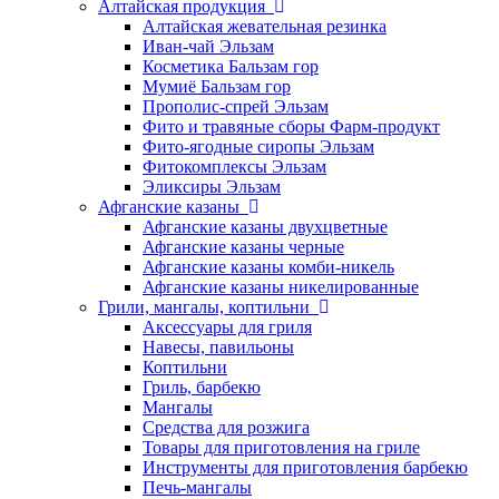
Алтайская продукция
Алтайская жевательная резинка
Иван-чай Эльзам
Косметика Бальзам гор
Мумиё Бальзам гор
Прополис-спрей Эльзам
Фито и травяные сборы Фарм-продукт
Фито-ягодные сиропы Эльзам
Фитокомплексы Эльзам
Эликсиры Эльзам
Афганские казаны
Афганские казаны двухцветные
Афганские казаны черные
Афганские казаны комби-никель
Афганские казаны никелированные
Грили, мангалы, коптильни
Аксессуары для гриля
Навесы, павильоны
Коптильни
Гриль, барбекю
Мангалы
Средства для розжига
Товары для приготовления на гриле
Инструменты для приготовления барбекю
Печь-мангалы