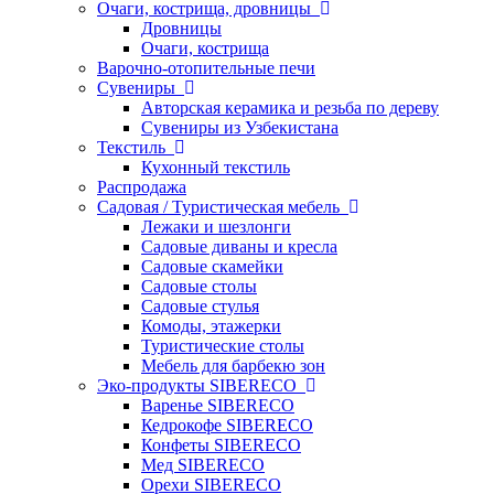
Очаги, кострища, дровницы
Дровницы
Очаги, кострища
Варочно-отопительные печи
Сувениры
Авторская керамика и резьба по дереву
Сувениры из Узбекистана
Текстиль
Кухонный текстиль
Распродажа
Садовая / Туристическая мебель
Лежаки и шезлонги
Садовые диваны и кресла
Садовые скамейки
Садовые столы
Садовые стулья
Комоды, этажерки
Туристические столы
Мебель для барбекю зон
Эко-продукты SIBERECO
Варенье SIBERECO
Кедрокофе SIBERECO
Конфеты SIBERECO
Мед SIBERECO
Орехи SIBERECO