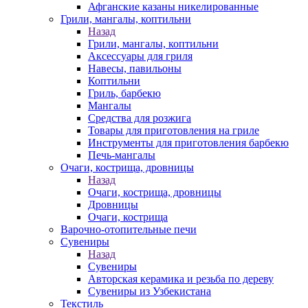
Афганские казаны никелированные
Грили, мангалы, коптильни
Назад
Грили, мангалы, коптильни
Аксессуары для гриля
Навесы, павильоны
Коптильни
Гриль, барбекю
Мангалы
Средства для розжига
Товары для приготовления на гриле
Инструменты для приготовления барбекю
Печь-мангалы
Очаги, кострища, дровницы
Назад
Очаги, кострища, дровницы
Дровницы
Очаги, кострища
Варочно-отопительные печи
Сувениры
Назад
Сувениры
Авторская керамика и резьба по дереву
Сувениры из Узбекистана
Текстиль