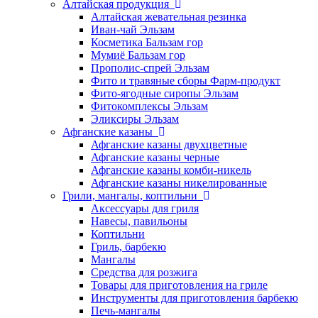
Алтайская продукция
Алтайская жевательная резинка
Иван-чай Эльзам
Косметика Бальзам гор
Мумиё Бальзам гор
Прополис-спрей Эльзам
Фито и травяные сборы Фарм-продукт
Фито-ягодные сиропы Эльзам
Фитокомплексы Эльзам
Эликсиры Эльзам
Афганские казаны
Афганские казаны двухцветные
Афганские казаны черные
Афганские казаны комби-никель
Афганские казаны никелированные
Грили, мангалы, коптильни
Аксессуары для гриля
Навесы, павильоны
Коптильни
Гриль, барбекю
Мангалы
Средства для розжига
Товары для приготовления на гриле
Инструменты для приготовления барбекю
Печь-мангалы