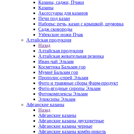
Казаны, саджи, Пчаки
Казаны
Аксессуары для казанов
Печи под казан
Наборы: печь, казан с крышкой, шумовка
Садж сковороды
Узбекские ножи Пчак
Алтайская продукция
Назад
Алтайская продукция
Алтайская жевательная резинка
Иван-чай Эльзам
Косметика Бальзам гор
Мумиё Бальзам гор
Прополис-спрей Эльзам
Фито и травяные сборы Фарм-продукт
Фито-ягодные сиропы Эльзам
Фитокомплексы Эльзам
Эликсиры Эльзам
Афганские казаны
Назад
Афганские казаны
Афганские казаны двухцветные
Афганские казаны черные
Афганские казаны комби-никель