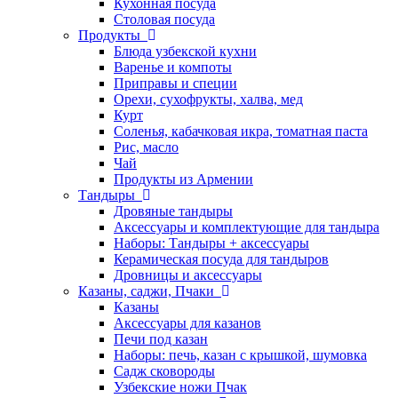
Кухонная посуда
Столовая посуда
Продукты
Блюда узбекской кухни
Варенье и компоты
Приправы и специи
Орехи, сухофрукты, халва, мед
Курт
Соленья, кабачковая икра, томатная паста
Рис, масло
Чай
Продукты из Армении
Тандыры
Дровяные тандыры
Аксессуары и комплектующие для тандыра
Наборы: Тандыры + аксессуары
Керамическая посуда для тандыров
Дровницы и аксессуары
Казаны, саджи, Пчаки
Казаны
Аксессуары для казанов
Печи под казан
Наборы: печь, казан с крышкой, шумовка
Садж сковороды
Узбекские ножи Пчак