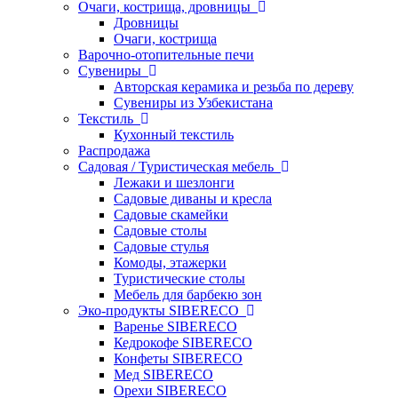
Очаги, кострища, дровницы
Дровницы
Очаги, кострища
Варочно-отопительные печи
Сувениры
Авторская керамика и резьба по дереву
Сувениры из Узбекистана
Текстиль
Кухонный текстиль
Распродажа
Садовая / Туристическая мебель
Лежаки и шезлонги
Садовые диваны и кресла
Садовые скамейки
Садовые столы
Садовые стулья
Комоды, этажерки
Туристические столы
Мебель для барбекю зон
Эко-продукты SIBERECO
Варенье SIBERECO
Кедрокофе SIBERECO
Конфеты SIBERECO
Мед SIBERECO
Орехи SIBERECO