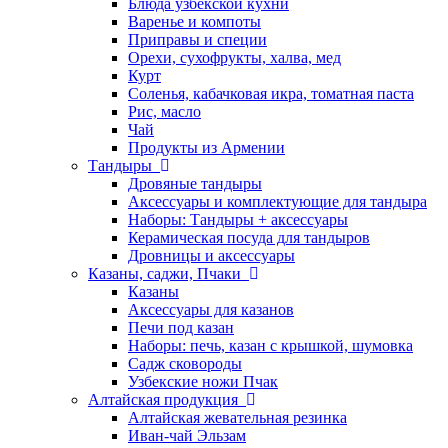
Блюда узбекской кухни
Варенье и компоты
Приправы и специи
Орехи, сухофрукты, халва, мед
Курт
Соленья, кабачковая икра, томатная паста
Рис, масло
Чай
Продукты из Армении
Тандыры
Дровяные тандыры
Аксессуары и комплектующие для тандыра
Наборы: Тандыры + аксессуары
Керамическая посуда для тандыров
Дровницы и аксессуары
Казаны, саджи, Пчаки
Казаны
Аксессуары для казанов
Печи под казан
Наборы: печь, казан с крышкой, шумовка
Садж сковороды
Узбекские ножи Пчак
Алтайская продукция
Алтайская жевательная резинка
Иван-чай Эльзам