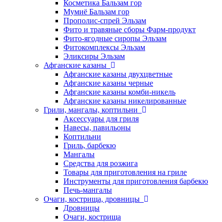
Косметика Бальзам гор
Мумиё Бальзам гор
Прополис-спрей Эльзам
Фито и травяные сборы Фарм-продукт
Фито-ягодные сиропы Эльзам
Фитокомплексы Эльзам
Эликсиры Эльзам
Афганские казаны
Афганские казаны двухцветные
Афганские казаны черные
Афганские казаны комби-никель
Афганские казаны никелированные
Грили, мангалы, коптильни
Аксессуары для гриля
Навесы, павильоны
Коптильни
Гриль, барбекю
Мангалы
Средства для розжига
Товары для приготовления на гриле
Инструменты для приготовления барбекю
Печь-мангалы
Очаги, кострища, дровницы
Дровницы
Очаги, кострища