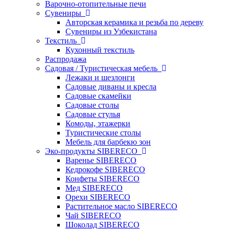
Варочно-отопительные печи
Сувениры
Авторская керамика и резьба по дереву
Сувениры из Узбекистана
Текстиль
Кухонный текстиль
Распродажа
Садовая / Туристическая мебель
Лежаки и шезлонги
Садовые диваны и кресла
Садовые скамейки
Садовые столы
Садовые стулья
Комоды, этажерки
Туристические столы
Мебель для барбекю зон
Эко-продукты SIBERECO
Варенье SIBERECO
Кедрокофе SIBERECO
Конфеты SIBERECO
Мед SIBERECO
Орехи SIBERECO
Растительное масло SIBERECO
Чай SIBERECO
Шоколад SIBERECO