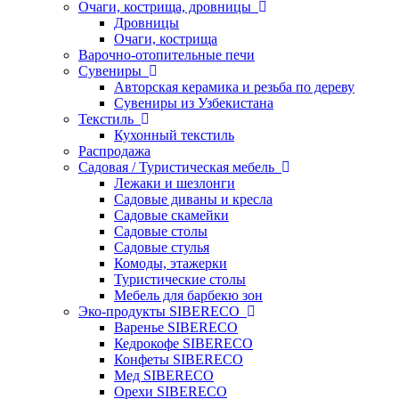
Очаги, кострища, дровницы
Дровницы
Очаги, кострища
Варочно-отопительные печи
Сувениры
Авторская керамика и резьба по дереву
Сувениры из Узбекистана
Текстиль
Кухонный текстиль
Распродажа
Садовая / Туристическая мебель
Лежаки и шезлонги
Садовые диваны и кресла
Садовые скамейки
Садовые столы
Садовые стулья
Комоды, этажерки
Туристические столы
Мебель для барбекю зон
Эко-продукты SIBERECO
Варенье SIBERECO
Кедрокофе SIBERECO
Конфеты SIBERECO
Мед SIBERECO
Орехи SIBERECO