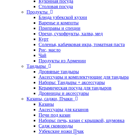
Кухонная посуда
Столовая посуда
Продукты
Блюда узбекской кухни
Варенье и компоты
Приправы и специи
Орехи, сухофрукты, халва, мед
Курт
Соленья, кабачковая икра, томатная паста
Рис, масло
Чай
Продукты из Армении
Тандыры
Дровяные тандыры
Аксессуары и комплектующие для тандыра
Наборы: Тандыры + аксессуары
Керамическая посуда для тандыров
Дровницы и аксессуары
Казаны, саджи, Пчаки
Казаны
Аксессуары для казанов
Печи под казан
Наборы: печь, казан с крышкой, шумовка
Садж сковороды
Узбекские ножи Пчак