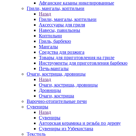
Афганские казаны никелированные
Грили, мангалы, коптильни
Назад
Грили, мангалы, коптильни
Аксессуары для гриля
Навесы, павильоны
Коптильни
Гриль, барбекю
Мангалы
Средства для розжига
Товары для приготовления на гриле
Инструменты для приготовления барбекю
Печь-мангалы
Очаги, кострища, дровницы
Назад
Очаги, кострища, дровницы
Дровницы
Очаги, кострища
Варочно-отопительные печи
Сувениры
Назад
Сувениры
Авторская керамика и резьба по дереву
Сувениры из Узбекистана
Текстиль