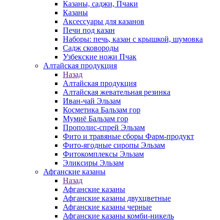
Казаны, саджи, Пчаки
Казаны
Аксессуары для казанов
Печи под казан
Наборы: печь, казан с крышкой, шумовка
Садж сковороды
Узбекские ножи Пчак
Алтайская продукция
Назад
Алтайская продукция
Алтайская жевательная резинка
Иван-чай Эльзам
Косметика Бальзам гор
Мумиё Бальзам гор
Прополис-спрей Эльзам
Фито и травяные сборы Фарм-продукт
Фито-ягодные сиропы Эльзам
Фитокомплексы Эльзам
Эликсиры Эльзам
Афганские казаны
Назад
Афганские казаны
Афганские казаны двухцветные
Афганские казаны черные
Афганские казаны комби-никель