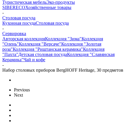
Туристическая мебель
Эко-продукты
SIBERECO
Хозяйственные товары
-
Столовая посуда
Кухонная посуда
Столовая посуда
-
Сервировка
Авторская коллекция
Коллекция "Зима"
Коллекция
"Олень"
Коллекция "Версаче"
Коллекция "Золотая
роза"
Коллекция "Риштанская керамика"
Коллекция
"Пахта"
Детская столовая посуда
Коллекция "Славянская
Керамика"
Чай и кофе
-
Набор столовых приборов BergHOFF Heritage, 30 предметов
Previous
Next