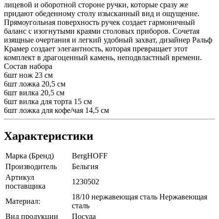
лицевой и оборотной стороне ручки, которые сразу же
придают обеденному столу изысканный вид и ощущение.
Прямоугольная поверхность ручек создает гармоничный
баланс с изогнутыми краями столовых приборов. Сочетая
изящные очертания и легкий удобный захват, дизайнер Ральф
Крамер создает элегантность, которая превращает этот
комплект в драгоценный камень, неподвластный времени.
Состав набора
6шт нож 23 см
6шт ложка 20,5 см
6шт вилка 20,5 см
6шт вилка для торта 15 см
6шт ложка для кофе/чая 14,5 см
Характеристики
Марка (Бренд)
BergHOFF
Производитель
Бельгия
Артикул
1230502
поставщика
18/10 нержавеющая сталь Нержавеющая
Материал:
сталь
Вид продукции
Посуда