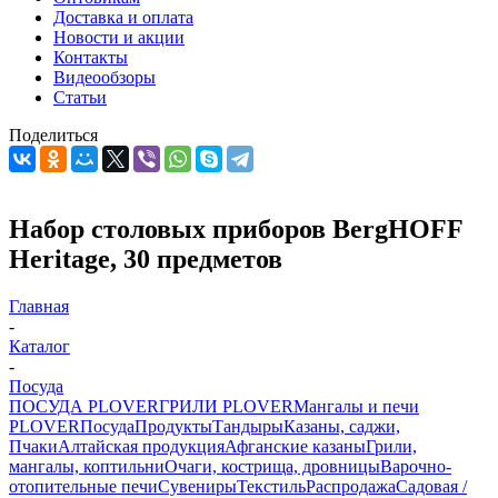
Доставка и оплата
Новости и акции
Контакты
Видеообзоры
Статьи
Поделиться
Набор столовых приборов BergHOFF
Heritage, 30 предметов
Главная
-
Каталог
-
Посуда
ПОСУДА PLOVER
ГРИЛИ PLOVER
Мангалы и печи
PLOVER
Посуда
Продукты
Тандыры
Казаны, саджи,
Пчаки
Алтайская продукция
Афганские казаны
Грили,
мангалы, коптильни
Очаги, кострища, дровницы
Варочно-
отопительные печи
Сувениры
Текстиль
Распродажа
Садовая /