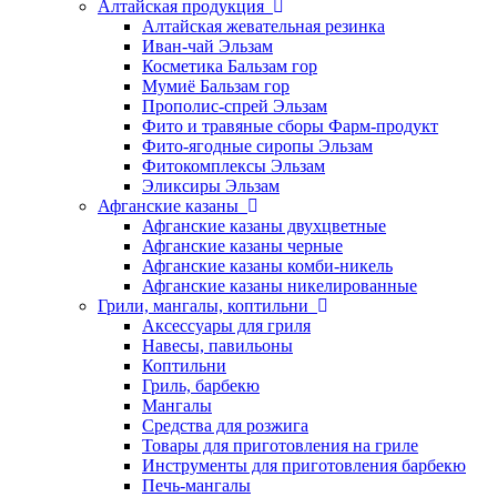
Алтайская продукция
Алтайская жевательная резинка
Иван-чай Эльзам
Косметика Бальзам гор
Мумиё Бальзам гор
Прополис-спрей Эльзам
Фито и травяные сборы Фарм-продукт
Фито-ягодные сиропы Эльзам
Фитокомплексы Эльзам
Эликсиры Эльзам
Афганские казаны
Афганские казаны двухцветные
Афганские казаны черные
Афганские казаны комби-никель
Афганские казаны никелированные
Грили, мангалы, коптильни
Аксессуары для гриля
Навесы, павильоны
Коптильни
Гриль, барбекю
Мангалы
Средства для розжига
Товары для приготовления на гриле
Инструменты для приготовления барбекю
Печь-мангалы