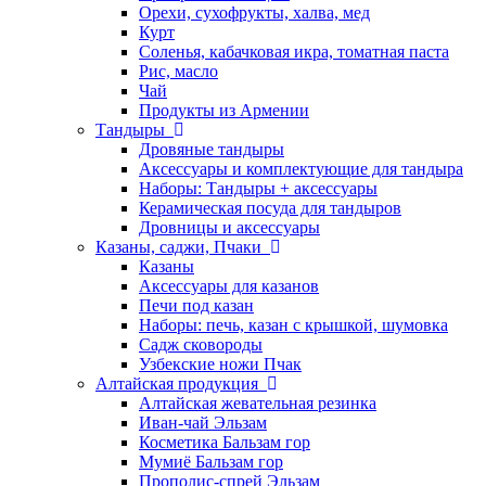
Орехи, сухофрукты, халва, мед
Курт
Соленья, кабачковая икра, томатная паста
Рис, масло
Чай
Продукты из Армении
Тандыры
Дровяные тандыры
Аксессуары и комплектующие для тандыра
Наборы: Тандыры + аксессуары
Керамическая посуда для тандыров
Дровницы и аксессуары
Казаны, саджи, Пчаки
Казаны
Аксессуары для казанов
Печи под казан
Наборы: печь, казан с крышкой, шумовка
Садж сковороды
Узбекские ножи Пчак
Алтайская продукция
Алтайская жевательная резинка
Иван-чай Эльзам
Косметика Бальзам гор
Мумиё Бальзам гор
Прополис-спрей Эльзам