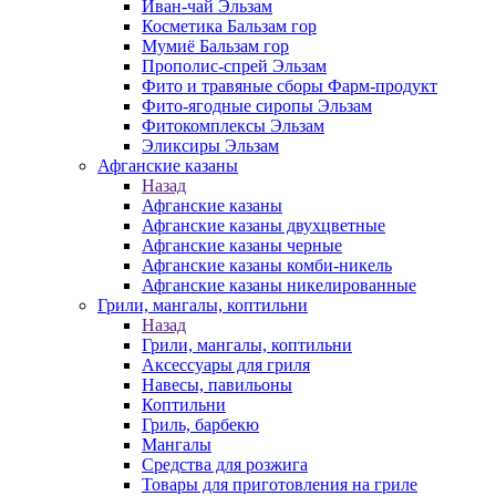
Иван-чай Эльзам
Косметика Бальзам гор
Мумиё Бальзам гор
Прополис-спрей Эльзам
Фито и травяные сборы Фарм-продукт
Фито-ягодные сиропы Эльзам
Фитокомплексы Эльзам
Эликсиры Эльзам
Афганские казаны
Назад
Афганские казаны
Афганские казаны двухцветные
Афганские казаны черные
Афганские казаны комби-никель
Афганские казаны никелированные
Грили, мангалы, коптильни
Назад
Грили, мангалы, коптильни
Аксессуары для гриля
Навесы, павильоны
Коптильни
Гриль, барбекю
Мангалы
Средства для розжига
Товары для приготовления на гриле