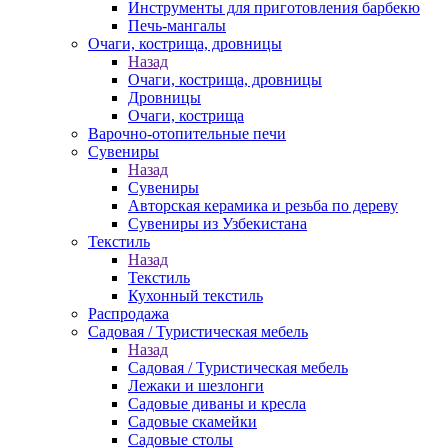
Инструменты для приготовления барбекю
Печь-мангалы
Очаги, кострища, дровницы
Назад
Очаги, кострища, дровницы
Дровницы
Очаги, кострища
Варочно-отопительные печи
Сувениры
Назад
Сувениры
Авторская керамика и резьба по дереву
Сувениры из Узбекистана
Текстиль
Назад
Текстиль
Кухонный текстиль
Распродажа
Садовая / Туристическая мебель
Назад
Садовая / Туристическая мебель
Лежаки и шезлонги
Садовые диваны и кресла
Садовые скамейки
Садовые столы