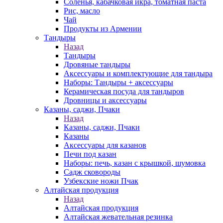
Соленья, кабачковая икра, томатная паста
Рис, масло
Чай
Продукты из Армении
Тандыры
Назад
Тандыры
Дровяные тандыры
Аксессуары и комплектующие для тандыра
Наборы: Тандыры + аксессуары
Керамическая посуда для тандыров
Дровницы и аксессуары
Казаны, саджи, Пчаки
Назад
Казаны, саджи, Пчаки
Казаны
Аксессуары для казанов
Печи под казан
Наборы: печь, казан с крышкой, шумовка
Садж сковороды
Узбекские ножи Пчак
Алтайская продукция
Назад
Алтайская продукция
Алтайская жевательная резинка