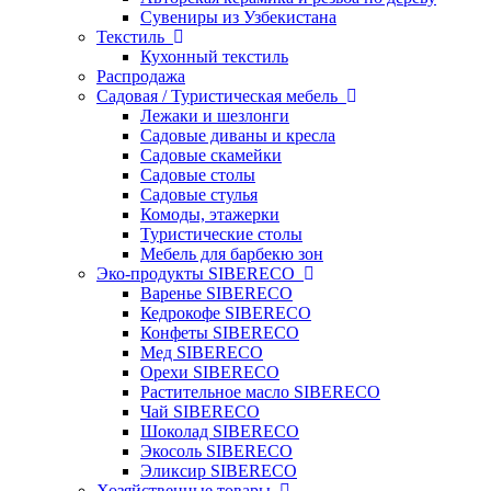
Сувениры из Узбекистана
Текстиль
Кухонный текстиль
Распродажа
Садовая / Туристическая мебель
Лежаки и шезлонги
Садовые диваны и кресла
Садовые скамейки
Садовые столы
Садовые стулья
Комоды, этажерки
Туристические столы
Мебель для барбекю зон
Эко-продукты SIBERECO
Варенье SIBERECO
Кедрокофе SIBERECO
Конфеты SIBERECO
Мед SIBERECO
Орехи SIBERECO
Растительное масло SIBERECO
Чай SIBERECO
Шоколад SIBERECO
Экосоль SIBERECO
Эликсир SIBERECO
Хозяйственные товары