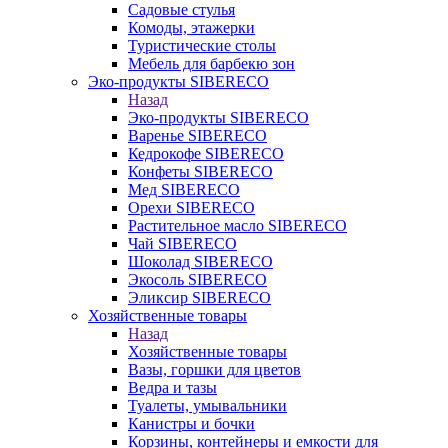
Садовые стулья
Комоды, этажерки
Туристические столы
Мебель для барбекю зон
Эко-продукты SIBERECO
Назад
Эко-продукты SIBERECO
Варенье SIBERECO
Кедрокофе SIBERECO
Конфеты SIBERECO
Мед SIBERECO
Орехи SIBERECO
Растительное масло SIBERECO
Чай SIBERECO
Шоколад SIBERECO
Экосоль SIBERECO
Эликсир SIBERECO
Хозяйственные товары
Назад
Хозяйственные товары
Вазы, горшки для цветов
Ведра и тазы
Туалеты, умывальники
Канистры и бочки
Корзины, контейнеры и емкости для