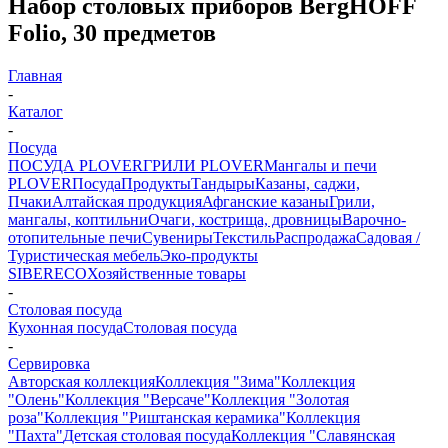
Набор столовых приборов BergHOFF
Folio, 30 предметов
Главная
-
Каталог
-
Посуда
ПОСУДА PLOVER
ГРИЛИ PLOVER
Мангалы и печи
PLOVER
Посуда
Продукты
Тандыры
Казаны, саджи,
Пчаки
Алтайская продукция
Афганские казаны
Грили,
мангалы, коптильни
Очаги, кострища, дровницы
Варочно-
отопительные печи
Сувениры
Текстиль
Распродажа
Садовая /
Туристическая мебель
Эко-продукты
SIBERECO
Хозяйственные товары
-
Столовая посуда
Кухонная посуда
Столовая посуда
-
Сервировка
Авторская коллекция
Коллекция "Зима"
Коллекция
"Олень"
Коллекция "Версаче"
Коллекция "Золотая
роза"
Коллекция "Риштанская керамика"
Коллекция
"Пахта"
Детская столовая посуда
Коллекция "Славянская