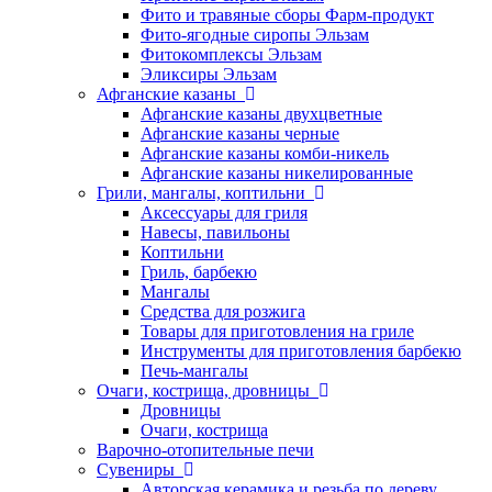
Фито и травяные сборы Фарм-продукт
Фито-ягодные сиропы Эльзам
Фитокомплексы Эльзам
Эликсиры Эльзам
Афганские казаны
Афганские казаны двухцветные
Афганские казаны черные
Афганские казаны комби-никель
Афганские казаны никелированные
Грили, мангалы, коптильни
Аксессуары для гриля
Навесы, павильоны
Коптильни
Гриль, барбекю
Мангалы
Средства для розжига
Товары для приготовления на гриле
Инструменты для приготовления барбекю
Печь-мангалы
Очаги, кострища, дровницы
Дровницы
Очаги, кострища
Варочно-отопительные печи
Сувениры
Авторская керамика и резьба по дереву