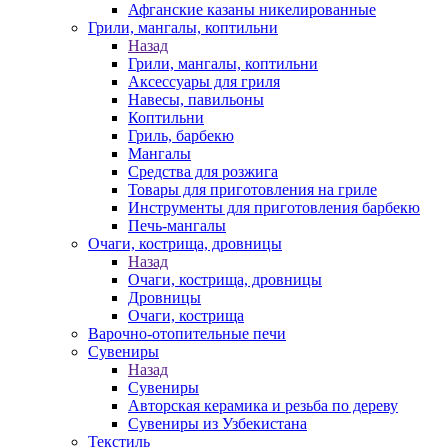
Афганские казаны никелированные
Грили, мангалы, коптильни
Назад
Грили, мангалы, коптильни
Аксессуары для гриля
Навесы, павильоны
Коптильни
Гриль, барбекю
Мангалы
Средства для розжига
Товары для приготовления на гриле
Инструменты для приготовления барбекю
Печь-мангалы
Очаги, кострища, дровницы
Назад
Очаги, кострища, дровницы
Дровницы
Очаги, кострища
Варочно-отопительные печи
Сувениры
Назад
Сувениры
Авторская керамика и резьба по дереву
Сувениры из Узбекистана
Текстиль