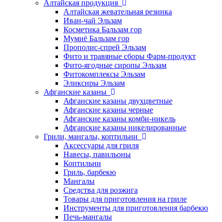
Алтайская продукция
Алтайская жевательная резинка
Иван-чай Эльзам
Косметика Бальзам гор
Мумиё Бальзам гор
Прополис-спрей Эльзам
Фито и травяные сборы Фарм-продукт
Фито-ягодные сиропы Эльзам
Фитокомплексы Эльзам
Эликсиры Эльзам
Афганские казаны
Афганские казаны двухцветные
Афганские казаны черные
Афганские казаны комби-никель
Афганские казаны никелированные
Грили, мангалы, коптильни
Аксессуары для гриля
Навесы, павильоны
Коптильни
Гриль, барбекю
Мангалы
Средства для розжига
Товары для приготовления на гриле
Инструменты для приготовления барбекю
Печь-мангалы