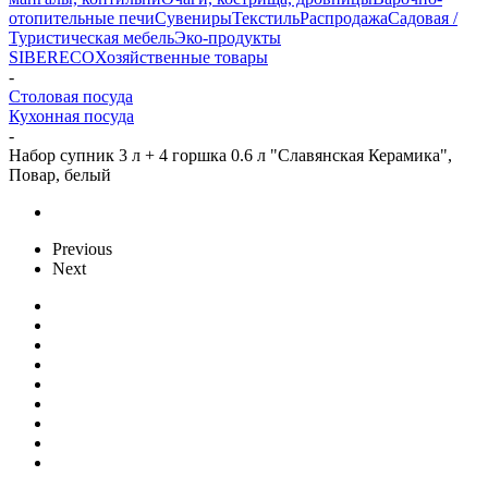
отопительные печи
Сувениры
Текстиль
Распродажа
Садовая /
Туристическая мебель
Эко-продукты
SIBERECO
Хозяйственные товары
-
Столовая посуда
Кухонная посуда
-
Набор супник 3 л + 4 горшка 0.6 л "Славянская Керамика",
Повар, белый
Previous
Next