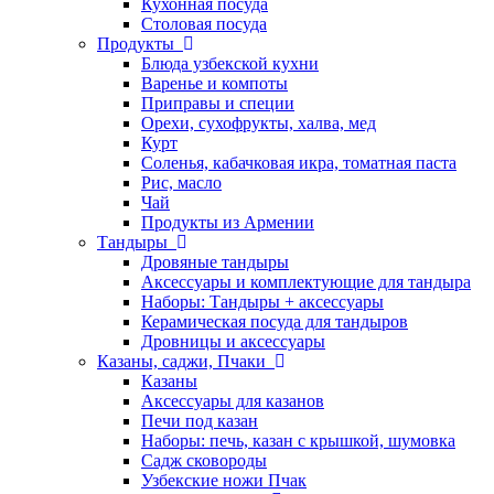
Кухонная посуда
Столовая посуда
Продукты
Блюда узбекской кухни
Варенье и компоты
Приправы и специи
Орехи, сухофрукты, халва, мед
Курт
Соленья, кабачковая икра, томатная паста
Рис, масло
Чай
Продукты из Армении
Тандыры
Дровяные тандыры
Аксессуары и комплектующие для тандыра
Наборы: Тандыры + аксессуары
Керамическая посуда для тандыров
Дровницы и аксессуары
Казаны, саджи, Пчаки
Казаны
Аксессуары для казанов
Печи под казан
Наборы: печь, казан с крышкой, шумовка
Садж сковороды
Узбекские ножи Пчак