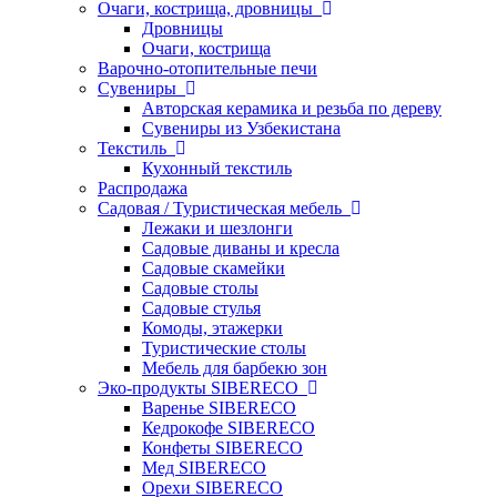
Очаги, кострища, дровницы
Дровницы
Очаги, кострища
Варочно-отопительные печи
Сувениры
Авторская керамика и резьба по дереву
Сувениры из Узбекистана
Текстиль
Кухонный текстиль
Распродажа
Садовая / Туристическая мебель
Лежаки и шезлонги
Садовые диваны и кресла
Садовые скамейки
Садовые столы
Садовые стулья
Комоды, этажерки
Туристические столы
Мебель для барбекю зон
Эко-продукты SIBERECO
Варенье SIBERECO
Кедрокофе SIBERECO
Конфеты SIBERECO
Мед SIBERECO
Орехи SIBERECO