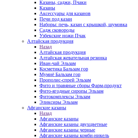
Казаны, саджи, Пчаки
Казаны
Аксессуары для казанов
Печи под казан
Наборы: печь, казан с крышкой, шумовка
Садж сковороды
Узбекские ножи Пчак
Алтайская продукция
Назад
Алтайская продукция
Алтайская жевательная резинка
Иван-чай Эльзам
Косметика Бальзам гор
Мумиё Бальзам гор
Прополис-спрей Эльзам
Фито и травяные сборы Фарм-продукт
Фито-ягодные сиропы Эльзам
Фитокомплексы Эльзам
Эликсиры Эльзам
Афганские казаны
Назад
Афганские казаны
Афганские казаны двухцветные
Афганские казаны черные
Афганские казаны комби-никель