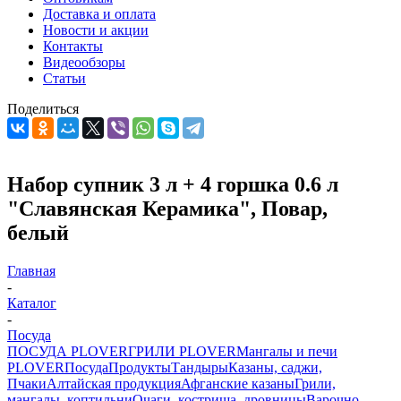
Доставка и оплата
Новости и акции
Контакты
Видеообзоры
Статьи
Поделиться
Набор супник 3 л + 4 горшка 0.6 л
"Славянская Керамика", Повар,
белый
Главная
-
Каталог
-
Посуда
ПОСУДА PLOVER
ГРИЛИ PLOVER
Мангалы и печи
PLOVER
Посуда
Продукты
Тандыры
Казаны, саджи,
Пчаки
Алтайская продукция
Афганские казаны
Грили,
мангалы, коптильни
Очаги, кострища, дровницы
Варочно-