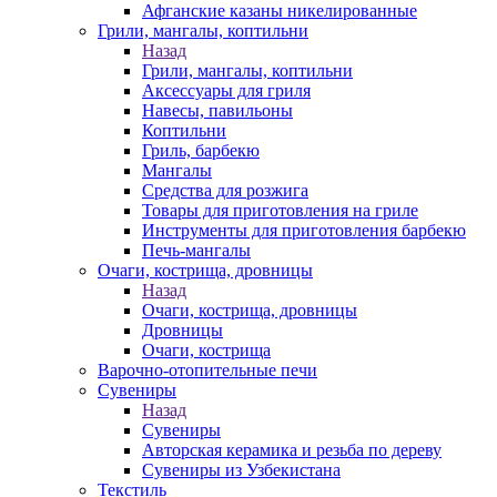
Афганские казаны никелированные
Грили, мангалы, коптильни
Назад
Грили, мангалы, коптильни
Аксессуары для гриля
Навесы, павильоны
Коптильни
Гриль, барбекю
Мангалы
Средства для розжига
Товары для приготовления на гриле
Инструменты для приготовления барбекю
Печь-мангалы
Очаги, кострища, дровницы
Назад
Очаги, кострища, дровницы
Дровницы
Очаги, кострища
Варочно-отопительные печи
Сувениры
Назад
Сувениры
Авторская керамика и резьба по дереву
Сувениры из Узбекистана
Текстиль