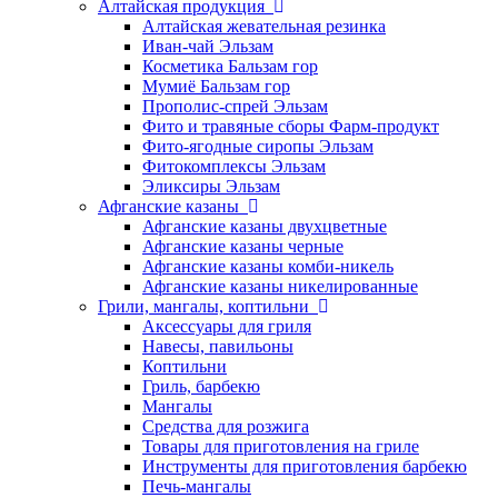
Алтайская продукция
Алтайская жевательная резинка
Иван-чай Эльзам
Косметика Бальзам гор
Мумиё Бальзам гор
Прополис-спрей Эльзам
Фито и травяные сборы Фарм-продукт
Фито-ягодные сиропы Эльзам
Фитокомплексы Эльзам
Эликсиры Эльзам
Афганские казаны
Афганские казаны двухцветные
Афганские казаны черные
Афганские казаны комби-никель
Афганские казаны никелированные
Грили, мангалы, коптильни
Аксессуары для гриля
Навесы, павильоны
Коптильни
Гриль, барбекю
Мангалы
Средства для розжига
Товары для приготовления на гриле
Инструменты для приготовления барбекю
Печь-мангалы