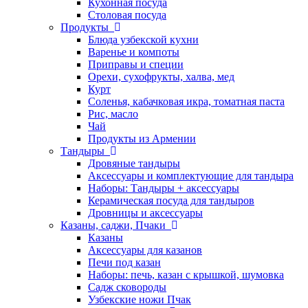
Кухонная посуда
Столовая посуда
Продукты
Блюда узбекской кухни
Варенье и компоты
Приправы и специи
Орехи, сухофрукты, халва, мед
Курт
Соленья, кабачковая икра, томатная паста
Рис, масло
Чай
Продукты из Армении
Тандыры
Дровяные тандыры
Аксессуары и комплектующие для тандыра
Наборы: Тандыры + аксессуары
Керамическая посуда для тандыров
Дровницы и аксессуары
Казаны, саджи, Пчаки
Казаны
Аксессуары для казанов
Печи под казан
Наборы: печь, казан с крышкой, шумовка
Садж сковороды
Узбекские ножи Пчак