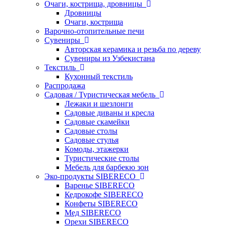
Очаги, кострища, дровницы
Дровницы
Очаги, кострища
Варочно-отопительные печи
Сувениры
Авторская керамика и резьба по дереву
Сувениры из Узбекистана
Текстиль
Кухонный текстиль
Распродажа
Садовая / Туристическая мебель
Лежаки и шезлонги
Садовые диваны и кресла
Садовые скамейки
Садовые столы
Садовые стулья
Комоды, этажерки
Туристические столы
Мебель для барбекю зон
Эко-продукты SIBERECO
Варенье SIBERECO
Кедрокофе SIBERECO
Конфеты SIBERECO
Мед SIBERECO
Орехи SIBERECO