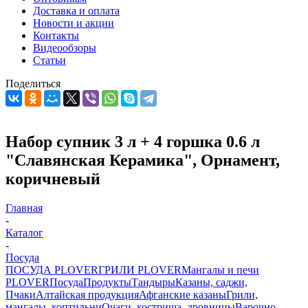
Доставка и оплата
Новости и акции
Контакты
Видеообзоры
Статьи
Поделиться
Набор супник 3 л + 4 горшка 0.6 л
"Славянская Керамика", Орнамент,
коричневый
Главная
-
Каталог
-
Посуда
ПОСУДА PLOVER
ГРИЛИ PLOVER
Мангалы и печи
PLOVER
Посуда
Продукты
Тандыры
Казаны, саджи,
Пчаки
Алтайская продукция
Афганские казаны
Грили,
мангалы, коптильни
Очаги, кострища, дровницы
Варочно-