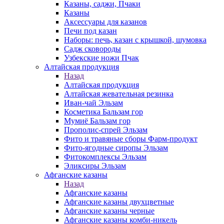
Казаны, саджи, Пчаки
Казаны
Аксессуары для казанов
Печи под казан
Наборы: печь, казан с крышкой, шумовка
Садж сковороды
Узбекские ножи Пчак
Алтайская продукция
Назад
Алтайская продукция
Алтайская жевательная резинка
Иван-чай Эльзам
Косметика Бальзам гор
Мумиё Бальзам гор
Прополис-спрей Эльзам
Фито и травяные сборы Фарм-продукт
Фито-ягодные сиропы Эльзам
Фитокомплексы Эльзам
Эликсиры Эльзам
Афганские казаны
Назад
Афганские казаны
Афганские казаны двухцветные
Афганские казаны черные
Афганские казаны комби-никель