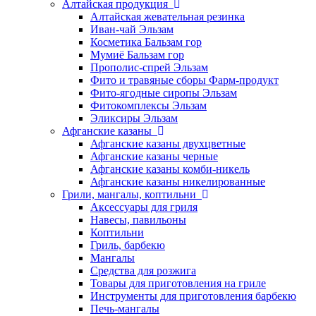
Алтайская продукция
Алтайская жевательная резинка
Иван-чай Эльзам
Косметика Бальзам гор
Мумиё Бальзам гор
Прополис-спрей Эльзам
Фито и травяные сборы Фарм-продукт
Фито-ягодные сиропы Эльзам
Фитокомплексы Эльзам
Эликсиры Эльзам
Афганские казаны
Афганские казаны двухцветные
Афганские казаны черные
Афганские казаны комби-никель
Афганские казаны никелированные
Грили, мангалы, коптильни
Аксессуары для гриля
Навесы, павильоны
Коптильни
Гриль, барбекю
Мангалы
Средства для розжига
Товары для приготовления на гриле
Инструменты для приготовления барбекю
Печь-мангалы