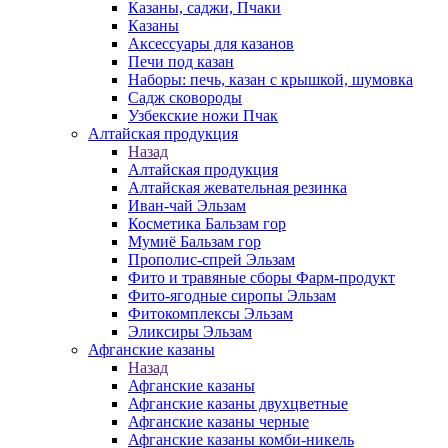
Казаны, саджи, Пчаки
Казаны
Аксессуары для казанов
Печи под казан
Наборы: печь, казан с крышкой, шумовка
Садж сковороды
Узбекские ножи Пчак
Алтайская продукция
Назад
Алтайская продукция
Алтайская жевательная резинка
Иван-чай Эльзам
Косметика Бальзам гор
Мумиё Бальзам гор
Прополис-спрей Эльзам
Фито и травяные сборы Фарм-продукт
Фито-ягодные сиропы Эльзам
Фитокомплексы Эльзам
Эликсиры Эльзам
Афганские казаны
Назад
Афганские казаны
Афганские казаны двухцветные
Афганские казаны черные
Афганские казаны комби-никель