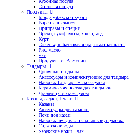
Кухонная посуда
Столовая посуда
Продукты
Блюда узбекской кухни
Варенье и компоты
Приправы и специи
Орехи, сухофрукты, халва, мед
Курт
Соленья, кабачковая икра, томатная паста
Рис, масло
Чай
Продукты из Армении
Тандыры
Дровяные тандыры
Аксессуары и комплектующие для тандыра
Наборы: Тандыры + аксессуары
Керамическая посуда для тандыров
Дровницы и аксессуары
Казаны, саджи, Пчаки
Казаны
Аксессуары для казанов
Печи под казан
Наборы: печь, казан с крышкой, шумовка
Садж сковороды
Узбекские ножи Пчак