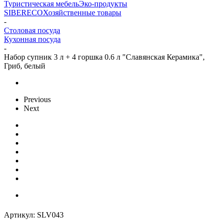
Туристическая мебель
Эко-продукты
SIBERECO
Хозяйственные товары
-
Столовая посуда
Кухонная посуда
-
Набор супник 3 л + 4 горшка 0.6 л "Славянская Керамика",
Гриб, белый
Previous
Next
Артикул:
SLV043