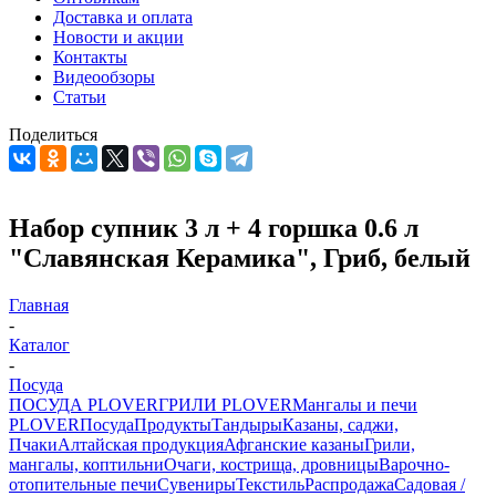
Доставка и оплата
Новости и акции
Контакты
Видеообзоры
Статьи
Поделиться
Набор супник 3 л + 4 горшка 0.6 л
"Славянская Керамика", Гриб, белый
Главная
-
Каталог
-
Посуда
ПОСУДА PLOVER
ГРИЛИ PLOVER
Мангалы и печи
PLOVER
Посуда
Продукты
Тандыры
Казаны, саджи,
Пчаки
Алтайская продукция
Афганские казаны
Грили,
мангалы, коптильни
Очаги, кострища, дровницы
Варочно-
отопительные печи
Сувениры
Текстиль
Распродажа
Садовая /