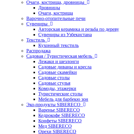
Очаги, кострища, дровницы
Дровницы
Очаги, кострища
Варочно-отопительные печи
Сувениры
Авторская керамика и резьба по дереву
Сувениры из Узбекистана
Текстиль
Кухонный текстиль
Распродажа
Садовая / Туристическая мебель
Лежаки и шезлонги
Садовые диваны и кресла
Садовые скамейки
Садовые столы
Садовые стулья
Комоды, этажерки
Туристические столы
Мебель для барбекю зон
Эко-продукты SIBERECO
Варенье SIBERECO
Кедрокофе SIBERECO
Конфеты SIBERECO
Мед SIBERECO
Орехи SIBERECO