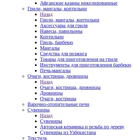
Афганские казаны никелированные
Грили, мангалы, коптильни
Назад
Грили, мангалы, коптильни
Аксессуары для гриля
Навесы, павильоны
Коптильни
Гриль, барбекю
Мангалы
Средства для розжига
Товары для приготовления на гриле
Инструменты для приготовления барбекю
Печь-мангалы
Очаги, кострища, дровницы
Назад
Очаги, кострища, дровницы
Дровницы
Очаги, кострища
Варочно-отопительные печи
Сувениры
Назад
Сувениры
Авторская керамика и резьба по дереву
Сувениры из Узбекистана
Текстиль