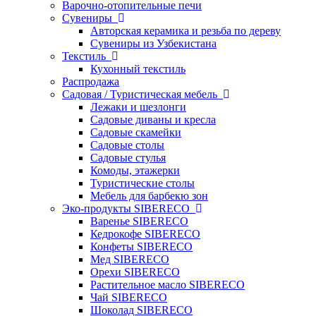
Варочно-отопительные печи
Сувениры
Авторская керамика и резьба по дереву
Сувениры из Узбекистана
Текстиль
Кухонный текстиль
Распродажа
Садовая / Туристическая мебель
Лежаки и шезлонги
Садовые диваны и кресла
Садовые скамейки
Садовые столы
Садовые стулья
Комоды, этажерки
Туристические столы
Мебель для барбекю зон
Эко-продукты SIBERECO
Варенье SIBERECO
Кедрокофе SIBERECO
Конфеты SIBERECO
Мед SIBERECO
Орехи SIBERECO
Растительное масло SIBERECO
Чай SIBERECO
Шоколад SIBERECO