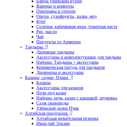
Блюда узбекской кухни
Варенье и компоты
Приправы и специи
Орехи, сухофрукты, халва, мед
Курт
Соленья, кабачковая икра, томатная паста
Рис, масло
Чай
Продукты из Армении
Тандыры
Дровяные тандыры
Аксессуары и комплектующие для тандыра
Наборы: Тандыры + аксессуары
Керамическая посуда для тандыров
Дровницы и аксессуары
Казаны, саджи, Пчаки
Казаны
Аксессуары для казанов
Печи под казан
Наборы: печь, казан с крышкой, шумовка
Садж сковороды
Узбекские ножи Пчак
Алтайская продукция
Алтайская жевательная резинка
Иван-чай Эльзам