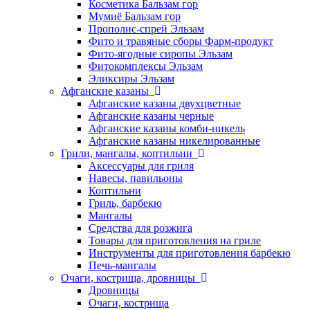
Косметика Бальзам гор
Мумиё Бальзам гор
Прополис-спрей Эльзам
Фито и травяные сборы Фарм-продукт
Фито-ягодные сиропы Эльзам
Фитокомплексы Эльзам
Эликсиры Эльзам
Афганские казаны
Афганские казаны двухцветные
Афганские казаны черные
Афганские казаны комби-никель
Афганские казаны никелированные
Грили, мангалы, коптильни
Аксессуары для гриля
Навесы, павильоны
Коптильни
Гриль, барбекю
Мангалы
Средства для розжига
Товары для приготовления на гриле
Инструменты для приготовления барбекю
Печь-мангалы
Очаги, кострища, дровницы
Дровницы
Очаги, кострища