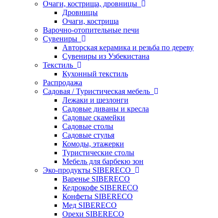
Очаги, кострища, дровницы
Дровницы
Очаги, кострища
Варочно-отопительные печи
Сувениры
Авторская керамика и резьба по дереву
Сувениры из Узбекистана
Текстиль
Кухонный текстиль
Распродажа
Садовая / Туристическая мебель
Лежаки и шезлонги
Садовые диваны и кресла
Садовые скамейки
Садовые столы
Садовые стулья
Комоды, этажерки
Туристические столы
Мебель для барбекю зон
Эко-продукты SIBERECO
Варенье SIBERECO
Кедрокофе SIBERECO
Конфеты SIBERECO
Мед SIBERECO
Орехи SIBERECO