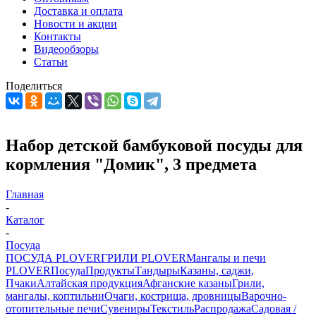
Доставка и оплата
Новости и акции
Контакты
Видеообзоры
Статьи
Поделиться
Набор детской бамбуковой посуды для
кормления "Домик", 3 предмета
Главная
-
Каталог
-
Посуда
ПОСУДА PLOVER
ГРИЛИ PLOVER
Мангалы и печи
PLOVER
Посуда
Продукты
Тандыры
Казаны, саджи,
Пчаки
Алтайская продукция
Афганские казаны
Грили,
мангалы, коптильни
Очаги, кострища, дровницы
Варочно-
отопительные печи
Сувениры
Текстиль
Распродажа
Садовая /