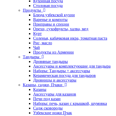
Кухонная посуда
Столовая посуда
Продукты
Блюда узбекской кухни
Варенье и компоты
Приправы и специи
Орехи, сухофрукты, халва, мед
Курт
Соленья, кабачковая икра, томатная паста
Рис, масло
Чай
Продукты из Армении
Тандыры
Дровяные тандыры
Аксессуары и комплектующие для тандыра
Наборы: Тандыры + аксессуары
Керамическая посуда для тандыров
Дровницы и аксессуары
Казаны, саджи, Пчаки
Казаны
Аксессуары для казанов
Печи под казан
Наборы: печь, казан с крышкой, шумовка
Садж сковороды
Узбекские ножи Пчак