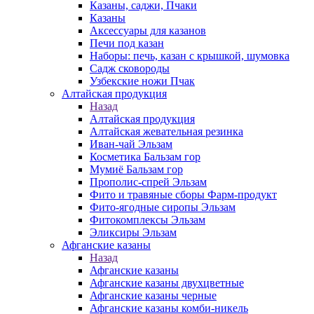
Казаны, саджи, Пчаки
Казаны
Аксессуары для казанов
Печи под казан
Наборы: печь, казан с крышкой, шумовка
Садж сковороды
Узбекские ножи Пчак
Алтайская продукция
Назад
Алтайская продукция
Алтайская жевательная резинка
Иван-чай Эльзам
Косметика Бальзам гор
Мумиё Бальзам гор
Прополис-спрей Эльзам
Фито и травяные сборы Фарм-продукт
Фито-ягодные сиропы Эльзам
Фитокомплексы Эльзам
Эликсиры Эльзам
Афганские казаны
Назад
Афганские казаны
Афганские казаны двухцветные
Афганские казаны черные
Афганские казаны комби-никель