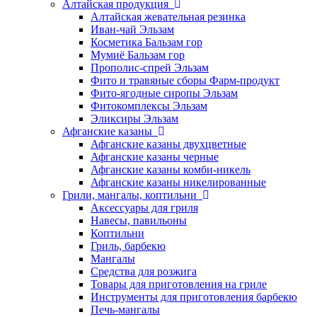
Алтайская продукция
Алтайская жевательная резинка
Иван-чай Эльзам
Косметика Бальзам гор
Мумиё Бальзам гор
Прополис-спрей Эльзам
Фито и травяные сборы Фарм-продукт
Фито-ягодные сиропы Эльзам
Фитокомплексы Эльзам
Эликсиры Эльзам
Афганские казаны
Афганские казаны двухцветные
Афганские казаны черные
Афганские казаны комби-никель
Афганские казаны никелированные
Грили, мангалы, коптильни
Аксессуары для гриля
Навесы, павильоны
Коптильни
Гриль, барбекю
Мангалы
Средства для розжига
Товары для приготовления на гриле
Инструменты для приготовления барбекю
Печь-мангалы