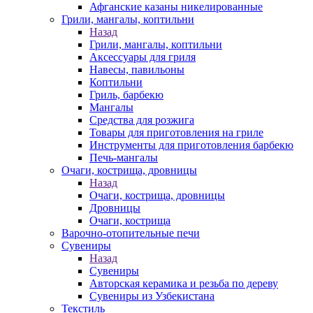
Афганские казаны никелированные
Грили, мангалы, коптильни
Назад
Грили, мангалы, коптильни
Аксессуары для гриля
Навесы, павильоны
Коптильни
Гриль, барбекю
Мангалы
Средства для розжига
Товары для приготовления на гриле
Инструменты для приготовления барбекю
Печь-мангалы
Очаги, кострища, дровницы
Назад
Очаги, кострища, дровницы
Дровницы
Очаги, кострища
Варочно-отопительные печи
Сувениры
Назад
Сувениры
Авторская керамика и резьба по дереву
Сувениры из Узбекистана
Текстиль