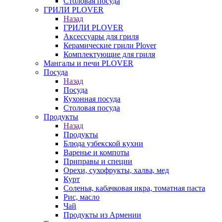
Столовая посуда
ГРИЛИ PLOVER
Назад
ГРИЛИ PLOVER
Аксессуары для гриля
Керамические грили Plover
Комплектующие для гриля
Мангалы и печи PLOVER
Посуда
Назад
Посуда
Кухонная посуда
Столовая посуда
Продукты
Назад
Продукты
Блюда узбекской кухни
Варенье и компоты
Приправы и специи
Орехи, сухофрукты, халва, мед
Курт
Соленья, кабачковая икра, томатная паста
Рис, масло
Чай
Продукты из Армении