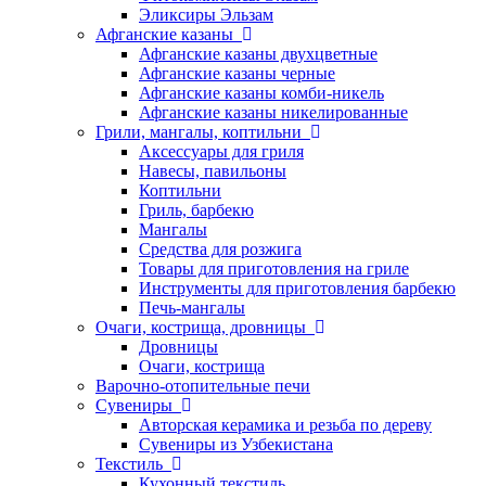
Эликсиры Эльзам
Афганские казаны
Афганские казаны двухцветные
Афганские казаны черные
Афганские казаны комби-никель
Афганские казаны никелированные
Грили, мангалы, коптильни
Аксессуары для гриля
Навесы, павильоны
Коптильни
Гриль, барбекю
Мангалы
Средства для розжига
Товары для приготовления на гриле
Инструменты для приготовления барбекю
Печь-мангалы
Очаги, кострища, дровницы
Дровницы
Очаги, кострища
Варочно-отопительные печи
Сувениры
Авторская керамика и резьба по дереву
Сувениры из Узбекистана
Текстиль
Кухонный текстиль