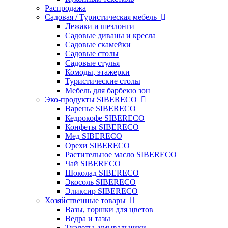
Распродажа
Садовая / Туристическая мебель
Лежаки и шезлонги
Садовые диваны и кресла
Садовые скамейки
Садовые столы
Садовые стулья
Комоды, этажерки
Туристические столы
Мебель для барбекю зон
Эко-продукты SIBERECO
Варенье SIBERECO
Кедрокофе SIBERECO
Конфеты SIBERECO
Мед SIBERECO
Орехи SIBERECO
Растительное масло SIBERECO
Чай SIBERECO
Шоколад SIBERECO
Экосоль SIBERECO
Эликсир SIBERECO
Хозяйственные товары
Вазы, горшки для цветов
Ведра и тазы
Туалеты, умывальники