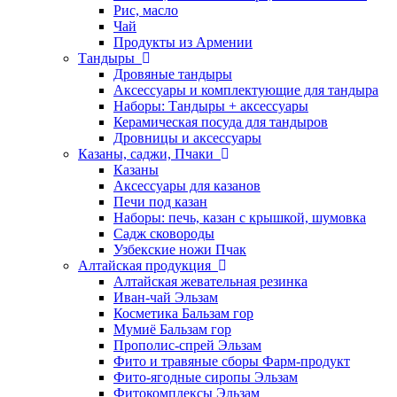
Рис, масло
Чай
Продукты из Армении
Тандыры
Дровяные тандыры
Аксессуары и комплектующие для тандыра
Наборы: Тандыры + аксессуары
Керамическая посуда для тандыров
Дровницы и аксессуары
Казаны, саджи, Пчаки
Казаны
Аксессуары для казанов
Печи под казан
Наборы: печь, казан с крышкой, шумовка
Садж сковороды
Узбекские ножи Пчак
Алтайская продукция
Алтайская жевательная резинка
Иван-чай Эльзам
Косметика Бальзам гор
Мумиё Бальзам гор
Прополис-спрей Эльзам
Фито и травяные сборы Фарм-продукт
Фито-ягодные сиропы Эльзам
Фитокомплексы Эльзам