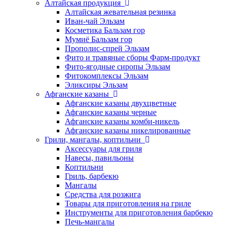
Алтайская продукция
Алтайская жевательная резинка
Иван-чай Эльзам
Косметика Бальзам гор
Мумиё Бальзам гор
Прополис-спрей Эльзам
Фито и травяные сборы Фарм-продукт
Фито-ягодные сиропы Эльзам
Фитокомплексы Эльзам
Эликсиры Эльзам
Афганские казаны
Афганские казаны двухцветные
Афганские казаны черные
Афганские казаны комби-никель
Афганские казаны никелированные
Грили, мангалы, коптильни
Аксессуары для гриля
Навесы, павильоны
Коптильни
Гриль, барбекю
Мангалы
Средства для розжига
Товары для приготовления на гриле
Инструменты для приготовления барбекю
Печь-мангалы