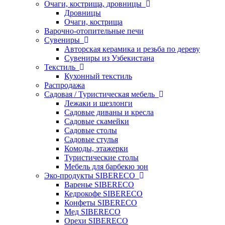
Очаги, кострища, дровницы
Дровницы
Очаги, кострища
Варочно-отопительные печи
Сувениры
Авторская керамика и резьба по дереву
Сувениры из Узбекистана
Текстиль
Кухонный текстиль
Распродажа
Садовая / Туристическая мебель
Лежаки и шезлонги
Садовые диваны и кресла
Садовые скамейки
Садовые столы
Садовые стулья
Комоды, этажерки
Туристические столы
Мебель для барбекю зон
Эко-продукты SIBERECO
Варенье SIBERECO
Кедрокофе SIBERECO
Конфеты SIBERECO
Мед SIBERECO
Орехи SIBERECO