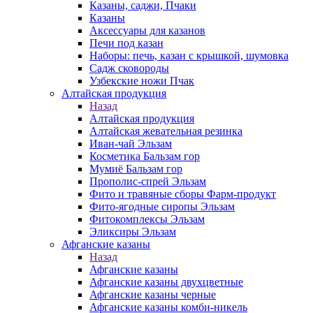
Казаны, саджи, Пчаки
Казаны
Аксессуары для казанов
Печи под казан
Наборы: печь, казан с крышкой, шумовка
Садж сковороды
Узбекские ножи Пчак
Алтайская продукция
Назад
Алтайская продукция
Алтайская жевательная резинка
Иван-чай Эльзам
Косметика Бальзам гор
Мумиё Бальзам гор
Прополис-спрей Эльзам
Фито и травяные сборы Фарм-продукт
Фито-ягодные сиропы Эльзам
Фитокомплексы Эльзам
Эликсиры Эльзам
Афганские казаны
Назад
Афганские казаны
Афганские казаны двухцветные
Афганские казаны черные
Афганские казаны комби-никель