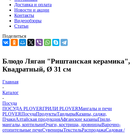
Доставка и оплата
Новости и акции
Контакты
Видеообзоры
Статьи
Поделиться
Блюдо Ляган "Риштанская керамика",
Квадратный, Ø 31 см
Главная
-
Каталог
-
Посуда
ПОСУДА PLOVER
ГРИЛИ PLOVER
Мангалы и печи
PLOVER
Посуда
Продукты
Тандыры
Казаны, саджи,
Пчаки
Алтайская продукция
Афганские казаны
Грили,
мангалы, коптильни
Очаги, кострища, дровницы
Варочно-
отопительные печи
Сувениры
Текстиль
Распродажа
Садовая /