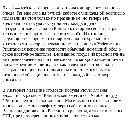
Ляган — узбекская тарелка для плова или другого главного
блюда. Раньше ляганы ручной работы с уникальной росписью
подавали на стол только по праздникам, но теперь эта
красивейшая посуда доступна нам каждый день.
Глазурованные ляганы из Риштана, исторического центра
керамического промысла, ценятся особо. Их тонкие,
радующие глаз орнаменты нарисованы натуральными
красителями, которые веками использовались в Узбекистане.
Риштанская керамика превратит обычный домашний обед в
яркое восточное застолье. Внимание: посуда из красной глины
не предназначена для использования в микроволновой печи и
посудомоечной машине. Так как изделия изготовлены и
раскрашены вручную, орнаменты и цвета могут иметь
отличия от образцов на снимках — каждый экземпляр
уникален.
В Интернет-магазине столовой посуды Plover ляганы
находятся в разделе "Риштанская керамика". Чтобы посуду
“Риштан” купить с доставкой в Москве, обратитесь к нашим
консультантам по телефону, через сайт или мессенджер.
Возможна доставка по России и в регионы, а также в страны
СНГ, предусмотрена опция самовывоза со склада.