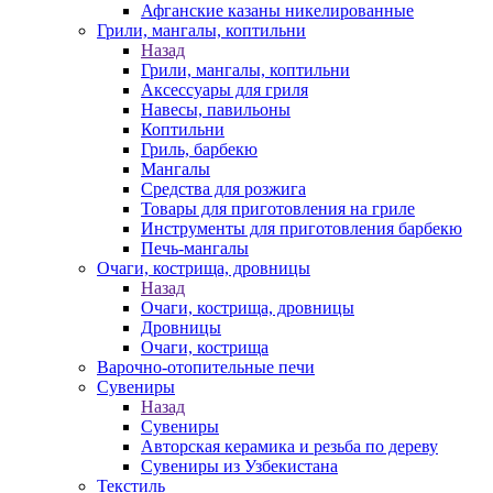
Афганские казаны никелированные
Грили, мангалы, коптильни
Назад
Грили, мангалы, коптильни
Аксессуары для гриля
Навесы, павильоны
Коптильни
Гриль, барбекю
Мангалы
Средства для розжига
Товары для приготовления на гриле
Инструменты для приготовления барбекю
Печь-мангалы
Очаги, кострища, дровницы
Назад
Очаги, кострища, дровницы
Дровницы
Очаги, кострища
Варочно-отопительные печи
Сувениры
Назад
Сувениры
Авторская керамика и резьба по дереву
Сувениры из Узбекистана
Текстиль