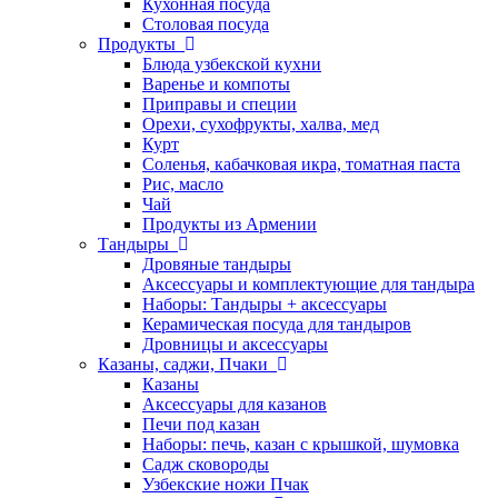
Кухонная посуда
Столовая посуда
Продукты
Блюда узбекской кухни
Варенье и компоты
Приправы и специи
Орехи, сухофрукты, халва, мед
Курт
Соленья, кабачковая икра, томатная паста
Рис, масло
Чай
Продукты из Армении
Тандыры
Дровяные тандыры
Аксессуары и комплектующие для тандыра
Наборы: Тандыры + аксессуары
Керамическая посуда для тандыров
Дровницы и аксессуары
Казаны, саджи, Пчаки
Казаны
Аксессуары для казанов
Печи под казан
Наборы: печь, казан с крышкой, шумовка
Садж сковороды
Узбекские ножи Пчак