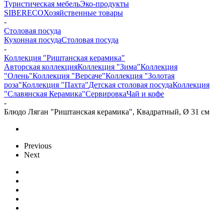
Туристическая мебель
Эко-продукты
SIBERECO
Хозяйственные товары
-
Столовая посуда
Кухонная посуда
Столовая посуда
-
Коллекция "Риштанская керамика"
Авторская коллекция
Коллекция "Зима"
Коллекция
"Олень"
Коллекция "Версаче"
Коллекция "Золотая
роза"
Коллекция "Пахта"
Детская столовая посуда
Коллекция
"Славянская Керамика"
Сервировка
Чай и кофе
-
Блюдо Ляган "Риштанская керамика", Квадратный, Ø 31 см
Previous
Next